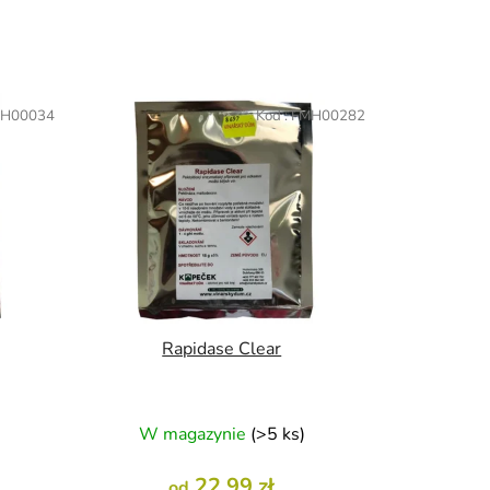
H00034
Kod :
FMH00282
Rapidase Clear
W magazynie
(>5 ks)
22,99 zł
od