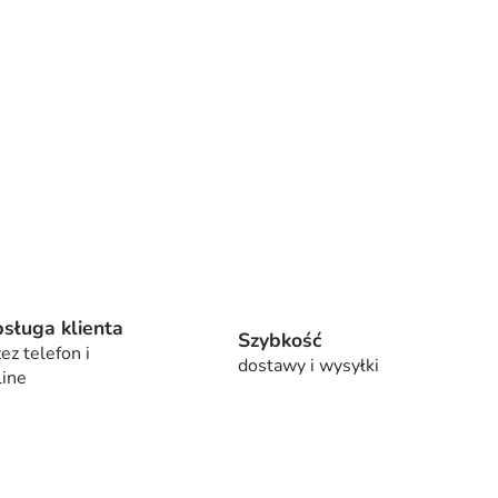
sługa klienta
Szybkość
ez telefon i
dostawy i wysyłki
line