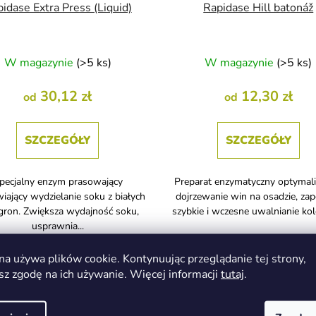
idase Extra Press (Liquid)
Rapidase Hill batonáž
W magazynie
(>5 ks)
W magazynie
(>5 ks)
30,12 zł
12,30 zł
od
od
SZCZEGÓŁY
SZCZEGÓŁY
pecjalny enzym prasowający
Preparat enzymatyczny optymali
iający wydzielanie soku z białych
dojrzewanie win na osadzie, za
gron. Zwiększa wydajność soku,
szybkie i wczesne uwalnianie ko
usprawnia...
na używa plików cookie. Kontynuując przeglądanie tej strony,
sz zgodę na ich używanie. Więcej informacji
tutaj
.
Kod :
FMH00545
Kod :
FM