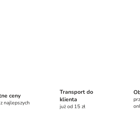
K
o
n
t
Transport do
Ob
r
tne ceny
klienta
prz
o
 z najlepszych
on
już od 15 zł
l
k
i
l
i