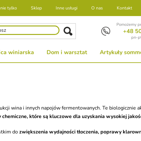
nie tylko
Sklep
Inne usługi
O nas
Kontakt
Pomożemy pr
+48 5
pn-pt
ca winiarska
Dom i warsztat
Artykuły sommel
kcji wina i innych napojów fermentowanych. Te biologicznie a
sy chemiczne, które są kluczowe dla uzyskania wysokiej jak
stkim do
zwiększenia wydajności tłoczenia, poprawy klarowno