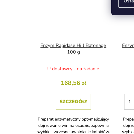
Usta
Enzym Rapidase Hill Batonage
Enzym
100 g
U dostawcy - na żądanie
168,56 zł
SZCZEGÓŁY
Preparat enzymatyczny optymalizujący
Prepa
dojrzewanie win na osadzie, zapewnia
dojrz
szybkie i wczesne uwalnianie koloidów.
szybki