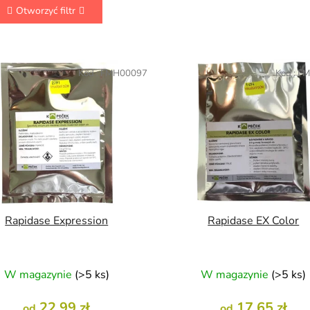
t
Otworzyć filtr
o
w
a
Kod :
FMH00097
Kod :
FM
n
i
e
p
r
o
d
u
k
Rapidase Expression
Rapidase EX Color
t
ó
w
W magazynie
(>5 ks)
W magazynie
(>5 ks)
22,99 zł
17,65 zł
od
od