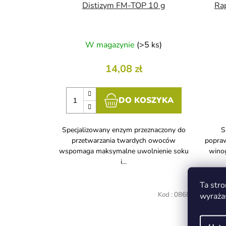
Distizym FM-TOP 10 g
Rap
W magazynie
(>5 ks)
14,08 zł
DO KOSZYKA
Specjalizowany enzym przeznaczony do
S
przetwarzania twardych owoców
popraw
wspomaga maksymalne uwolnienie soku
wino
i...
Ta stro
wyraża
Kod :
0868