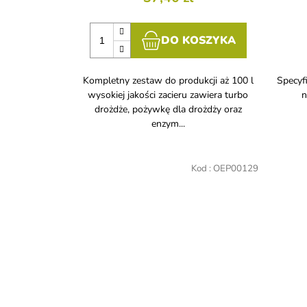
DO KOSZYKA
Kompletny zestaw do produkcji aż 100 l
Specyfi
wysokiej jakości zacieru zawiera turbo
n
drożdże, pożywkę dla drożdży oraz
enzym...
Kod :
OEP00129