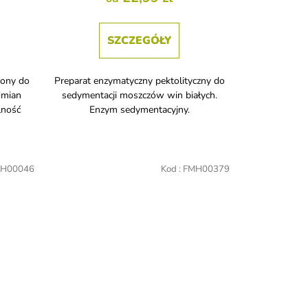
SZCZEGÓŁY
zony do
Preparat enzymatyczny pektolityczny do
dmian
sedymentacji moszczów win białych.
lność
Enzym sedymentacyjny.
H00046
Kod :
FMH00379