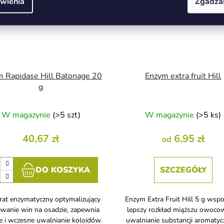
wienia
Zgadza
 Rapidase Hill Batonage 20
Enzym extra fruit Hill
g
W magazynie
(>5 szt)
W magazynie
(>5 ks)
40,67 zł
6,95 zł
od
DO KOSZYKA
SZCZEGÓŁY
rat enzymatyczny optymalizujący
Enzym Extra Fruit Hill 5 g ws
ewanie win na osadzie, zapewnia
lepszy rozkład miąższu owoco
e i wczesne uwalnianie koloidów.
uwalnianie substancji aromaty