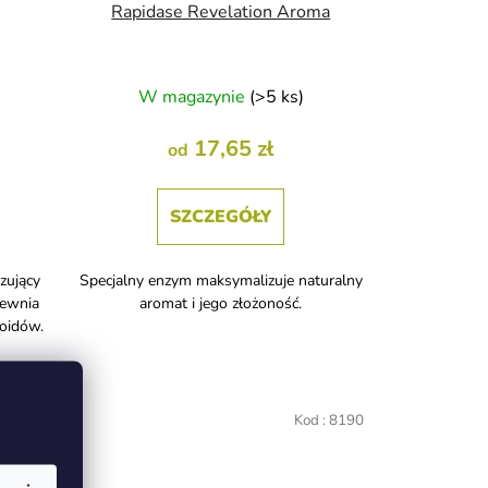
Rapidase Revelation Aroma
W magazynie
(>5 ks)
17,65 zł
od
SZCZEGÓŁY
zujący
Specjalny enzym maksymalizuje naturalny
pewnia
aromat i jego złożoność.
loidów.
H00262
Kod :
8190