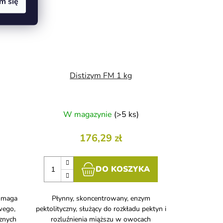
m się
Distizym FM 1 kg
W magazynie
(>5 ks)
176,29 zł
DO KOSZYKA
pomaga
Płynny, skoncentrowany, enzym
wego,
pektolityczny, służący do rozkładu pektyn i
cznych
rozluźnienia miąższu w owocach