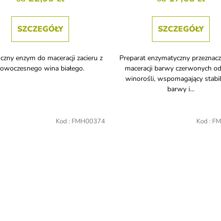
SZCZEGÓŁY
SZCZEGÓŁY
czny enzym do maceracji zacieru z
Preparat enzymatyczny przeznac
owoczesnego wina białego.
maceracji barwy czerwonych o
winorośli, wspomagający stabi
barwy i...
Kod :
FMH00374
Kod :
FM