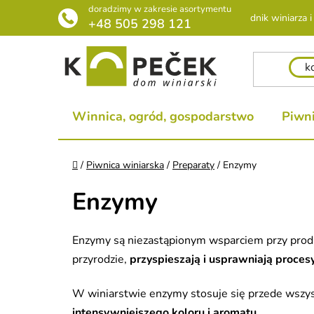
Przejść
doradzimy w zakresie asortymentu
Poradnik winiarza i 
do
+48 505 298 121
treści
Winnica, ogród, gospodarstwo
Piwni
Home
/
Piwnica winiarska
/
Preparaty
/
Enzymy
Enzymy
Enzymy są niezastąpionym wsparciem przy produ
przyrodzie,
przyspieszają i usprawniają proce
W winiarstwie enzymy stosuje się przede wszy
intensywniejszego koloru i aromatu
.