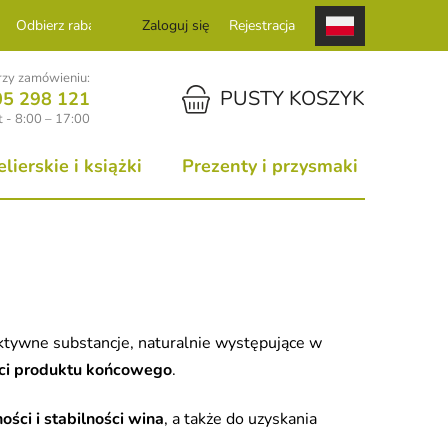
Odbierz rabat
Zaloguj się
Rejestracja
zy zamówieniu:
KOSZYK
PUSTY KOSZYK
05 298 121
 - 8:00 – 17:00
ierskie i książki
Prezenty i przysmaki
ktywne substancje, naturalnie występujące w
ości produktu końcowego
.
ści i stabilności wina
, a także do uzyskania