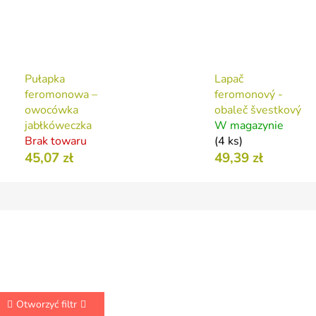
Pułapka
Lapač
feromonowa –
feromonový -
owocówka
obaleč švestkový
jabłkóweczka
W magazynie
Brak towaru
(4 ks)
45,07 zł
49,39 zł
Otworzyć filtr