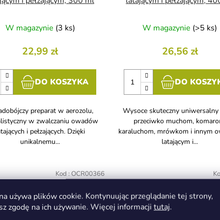
ającym i pełzającym, 300 ml
latającym i pełzającym, 40
W magazynie
(3 ks)
W magazynie
(>5 ks)
22,99 zł
26,56 zł
DO KOSZYKA
DO KOSZY
dobójczy preparat w aerozolu,
Wysoce skuteczny uniwersalny
alistyczny w zwalczaniu owadów
przeciwko muchom, komaro
atających i pełzających. Dzięki
karaluchom, mrówkom i innym 
unikalnemu...
latającym i...
Kod :
OCR00366
Ko
na używa plików cookie. Kontynuując przeglądanie tej strony,
sz zgodę na ich używanie. Więcej informacji
tutaj
.