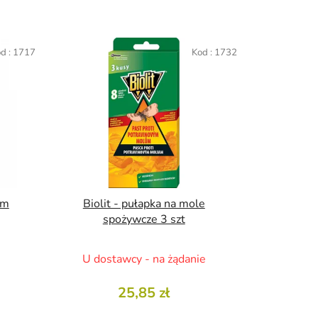
o
w
a
d :
1717
Kod :
1732
n
i
e
p
r
o
d
u
k
om
Biolit - pułapka na mole
spożywcze 3 szt
t
ó
w
U dostawcy - na żądanie
25,85 zł