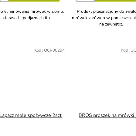
do eliminowania mrówek w domu,
Produkt przeznaczony do zwalc
na tarasach, podjazdach itp.
mrówek zarówno w pomieszczenia
na zewnątrz.
Kod :
OCR00294
Kod :
OC
Łapacz mole spożywcze 2szt
BROS proszek na mrówki