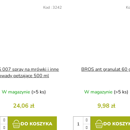
Kod :
3242
Ko
007 spray na mrówki i inne
BROS ant granulat 60 
owady pełzające 500 ml
W magazynie
(>5 ks)
W magazynie
(>5 ks)
24,06 zł
9,98 zł
DO KOSZYKA
DO KOSZY