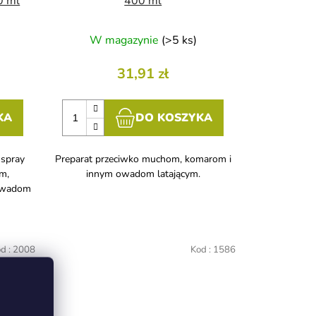
0 ml
400 ml
W magazynie
(>5 ks)
31,91 zł
KA
DO KOSZYKA
 spray
Preparat przeciwko muchom, komarom i
m,
innym owadom latającym.
owadom
d :
2008
Kod :
1586