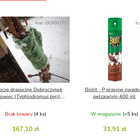
Kod :
OCR00177
Ko
ocze drapieżne Dobroczynek
Biolit - P przeciw owad
owiec (Typhlodromus pyri) -
pełzającym 400 ml
50 pasków
Brak towaru
(4 ks)
W magazynie
(>5 ks)
167,10 zł
31,91 zł