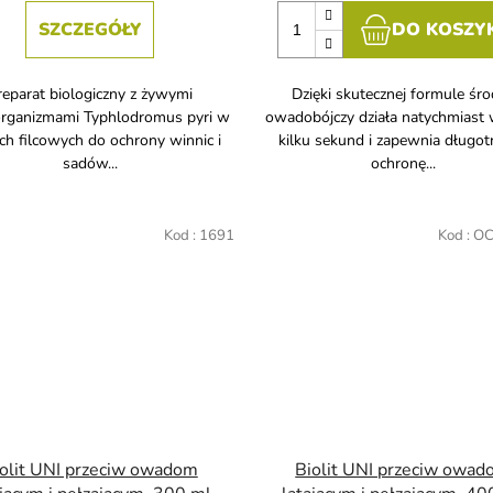
SZCZEGÓŁY
DO KOSZY
reparat biologiczny z żywymi
Dzięki skutecznej formule śr
rganizmami Typhlodromus pyri w
owadobójczy działa natychmiast 
ch filcowych do ochrony winnic i
kilku sekund i zapewnia długot
sadów...
ochronę...
Kod :
1691
Kod :
OC
olit UNI przeciw owadom
Biolit UNI przeciw owa