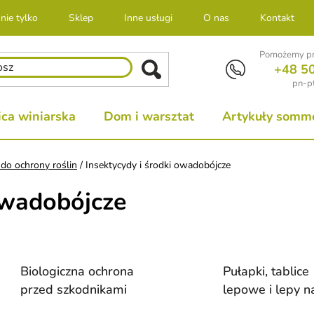
nie tylko
Sklep
Inne usługi
O nas
Kontakt
Pomożemy pr
+48 5
pn-pt
ca winiarska
Dom i warsztat
Artykuły sommel
 do ochrony roślin
/
Insektycydy i środki owadobójcze
owadobójcze
Biologiczna ochrona
Pułapki, tablice
przed szkodnikami
lepowe i lepy n
muchy