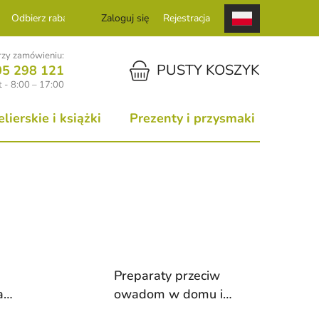
Odbierz rabat
Zaloguj się
Rejestracja
zy zamówieniu:
KOSZYK
PUSTY KOSZYK
05 298 121
 - 8:00 – 17:00
ierskie i książki
Prezenty i przysmaki
Preparaty przeciw
a
owadom w domu i
wokół domu