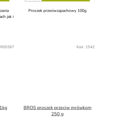
zania
Proszek przeciwzapachowy 100g
ch jak i
R00367
Kod :
1542
 1kg
BROS proszek przeciw mrówkom
250 g