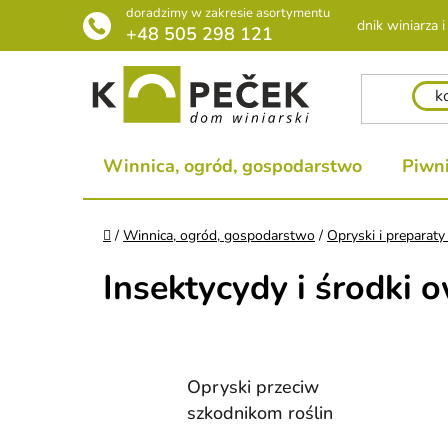
Przejść
doradzimy w zakresie asortymentu
Poradnik winiarza i 
do
+48 505 298 121
treści
Winnica, ogród, gospodarstwo
Piwni
Home
/
Winnica, ogród, gospodarstwo
/
Opryski i preparaty
Insektycydy i środki 
Opryski przeciw
szkodnikom roślin