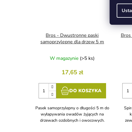
Usta
Bros - Dwustronne paski
Bros
samoprzylepne dla drzew 5 m
W magazynie
(>5 ks)
17,65 zł
DO KOSZYKA
Pasek samoprzylepny o długości 5 m do
Spir
wyłapywania owadów żyjących na
k
drzewach ozdobnych i owocowych.
zew