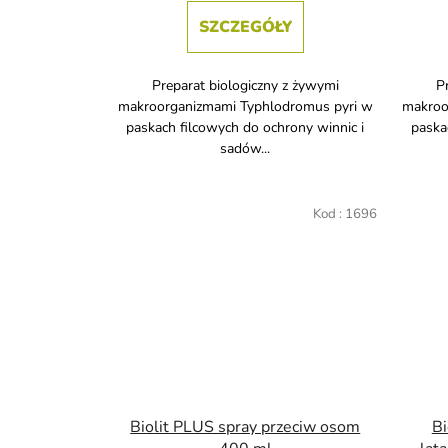
SZCZEGÓŁY
Preparat biologiczny z żywymi
P
makroorganizmami Typhlodromus pyri w
makroo
paskach filcowych do ochrony winnic i
paska
sadów...
Kod :
1696
Biolit PLUS spray przeciw osom
Bi