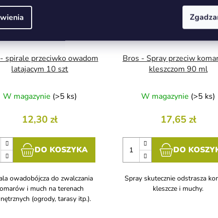
wienia
Zgadza
 - spirale przeciwko owadom
Bros - Spray przeciw koma
latajacym 10 szt
kleszczom 90 ml
W magazynie
(>5 ks)
W magazynie
(>5 ks)
12,30 zł
17,65 zł
DO KOSZYKA
DO KOSZY
ala owadobójcza do zwalczania
Spray skutecznie odstrasza ko
omarów i much na terenach
kleszcze i muchy.
nętrznych (ogrody, tarasy itp.).