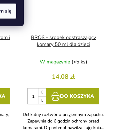
m się
rom i
BROS - środek odstraszający
komary 50 ml dla dzieci
W magazynie
(>5 ks)
14,08 zł
KA
DO KOSZYKA
mary,
Delikatny roztwór o przyjemnym zapachu.
Zapewnia do 6 godzin ochrony przed
komarami. D-pantenol nawilża i ujędrnia...