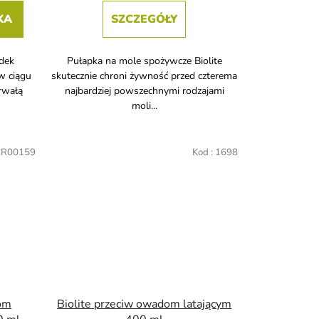
KA
SZCZEGÓŁY
odek
Pułapka na mole spożywcze Biolite
w ciągu
skutecznie chroni żywność przed czterema
rwałą
najbardziej powszechnymi rodzajami
moli...
R00159
Kod :
1698
dom
Biolite przeciw owadom latającym