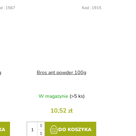
d :
1567
Kod :
1915
g
Bros ant powder 100g
W magazynie
(>5 ks)
10,52 zł
KA
DO KOSZYKA