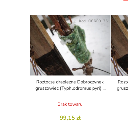
L
i
Kod :
OCR00175
s
t
a
p
r
o
d
u
Roztocze drapieżne Dobroczynek
Rozt
k
gruszowiec (Typhlodromus pyri) -
grusz
25 pasków
t
ó
Brak towaru
w
99,15 zł