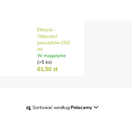
Ektosol -
Odpuzacz
pasożytów 250
ml
W magazynie
(>5 ks)
61,50 zł
S
Sortować według:
Polecamy
o
r
t