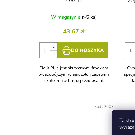
400 ml
lat
W magazynie
(>5 ks)
43,67 zł
DO KOSZYKA
Biolit Plus jest skutecznym środkiem
Owa
owadobójczym w aerozolu i zapewnia
specj
skuteczną ochronę przed osami.
l
Kod :
2007
Ta stro
wyraża