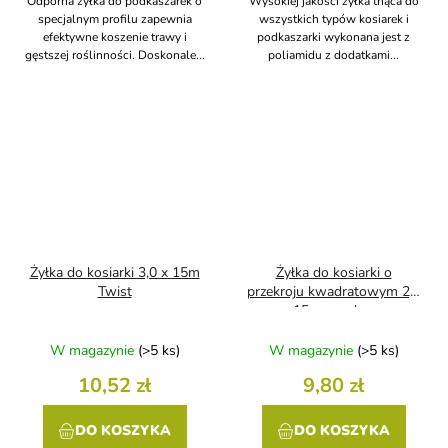
Odporna żyłka do podkaszarek o
Wysokiej jakości żyłka tnąca do
specjalnym profilu zapewnia
wszystkich typów kosiarek i
efektywne koszenie trawy i
podkaszarki wykonana jest z
gęstszej roślinności. Doskonale...
poliamidu z dodatkami...
Żyłka do kosiarki 3,0 x 15m
Żyłka do kosiarki o
Twist
przekroju kwadratowym 2,4
mm x 15 m z nylonowym
rdzeniem
W magazynie
(>5 ks)
W magazynie
(>5 ks)
10,52 zł
9,80 zł
DO KOSZYKA
DO KOSZYKA