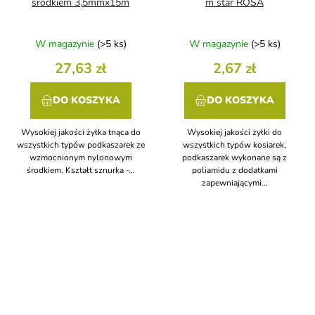
środkiem 3,5mmx15m
m star ROSA
W magazynie
(>5 ks)
W magazynie
(>5 ks)
27,63 zł
2,67 zł
DO KOSZYKA
DO KOSZYKA
Wysokiej jakości żyłka tnąca do
Wysokiej jakości żyłki do
wszystkich typów podkaszarek ze
wszystkich typów kosiarek,
wzmocnionym nylonowym
podkaszarek wykonane są z
środkiem. Kształt sznurka -...
poliamidu z dodatkami
zapewniającymi...