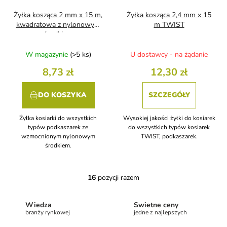
Żyłka kosząca 2 mm x 15 m,
Żyłka kosząca 2,4 mm x 15
kwadratowa z nylonowym
m TWIST
środkiem
W magazynie
(>5 ks)
U dostawcy - na żądanie
8,73 zł
12,30 zł
DO KOSZYKA
SZCZEGÓŁY
Żyłka kosiarki do wszystkich
Wysokiej jakości żyłki do kosiarek
typów podkaszarek ze
do wszystkich typów kosiarek
wzmocnionym nylonowym
TWIST, podkaszarek.
środkiem.
16
pozycji razem
K
o
n
Wiedza
Świetne ceny
t
branży rynkowej
jedne z najlepszych
r