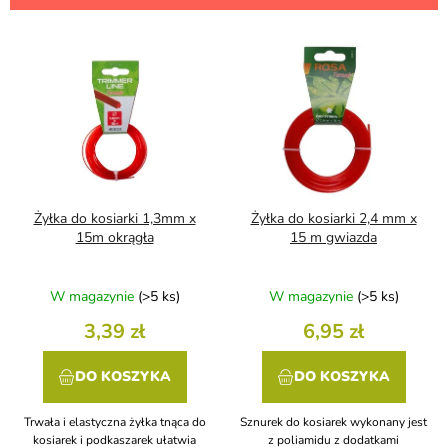
w
a
L
n
i
i
s
e
t
p
a
r
p
o
r
d
o
u
d
Żyłka do kosiarki 1,3mm x
Żyłka do kosiarki 2,4 mm x
k
u
15m okrągła
15 m gwiazda
t
k
ó
t
W magazynie
(>5 ks)
W magazynie
(>5 ks)
w
ó
w
3,39 zł
6,95 zł
DO KOSZYKA
DO KOSZYKA
Trwała i elastyczna żyłka tnąca do
Sznurek do kosiarek wykonany jest
kosiarek i podkaszarek ułatwia
z poliamidu z dodatkami