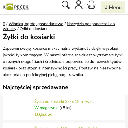
Przejść
Szukaj
KOSZYK
do
treści
Home
/
Winnica, ogród, gospodarstwo
/
Narzędzia gospodarcze i do
winnicy
/
Żyłki do kosiarki
Żyłki do kosiarki
Zapewnij swojej kosiarce maksymalną wydajność dzięki wysokiej
jakości żyłkom tnącym. W naszej ofercie znajdziesz wytrzymałe żyłki
o różnych długościach i średnicach, odpowiednie do różnych typów
kosiarek oraz stopnia intensywności pracy. Postaw na niezawodne
akcesoria do perfekcyjnej pielęgnacji trawnika.
Najczęściej sprzedawane
Żyłka do kosiarki 3,0 x 15m Twist
W magazynie
(>5 ks)
10,52 zł