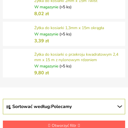
Żyłka do kosiarki 2mm x 15m Twist
W magazynie
(>5 ks)
8,02 zł
Żyłka do kosiarki 1,3mm x 15m okrągła
W magazynie
(>5 ks)
3,39 zł
Żyłka do kosiarki o przekroju kwadratowym 2,4
mm x 15 m z nylonowym rdzeniem
W magazynie
(>5 ks)
9,80 zł
S
Sortować według:
Polecamy
o
r
t
o
Otworzyć filtr