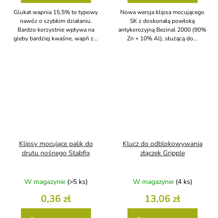
Glukat wapnia 15,5% to typowy
Nowa wersja klipsa mocującego
nawóz o szybkim działaniu.
SK z doskonałą powłoką
Bardzo korzystnie wpływa na
antykorozyjną Bezinal 2000 (90%
gleby bardziej kwaśne, wapń z...
Zn + 10% Al), służącą do...
Klipsy mocujące palik do
Klucz do odblokowywania
drutu nośnego Stabfix
złączek Gripple
W magazynie
(>5 ks)
W magazynie
(4 ks)
0,36 zł
13,06 zł