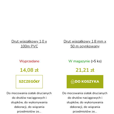
Drut wiązałkowy 1,0 x
Drut wiązałkowy 1,8 mm x
100m PVC
50 m ocynkowany
Wyprzedane
W magazynie
(>5 ks)
14,08 zł
21,21 zł
SZCZEGÓŁY
DO KOSZYKA
Do mocowania siatek drucianych
Do mocowania siatek drucianych
do drutów naciągowych i
do drutów naciągowych i
słupków, do wykonywania
słupków, do wykonywania
dekoracji, do wiązania
dekoracji, do wiązania
przedmiotów ze...
przedmiotów ze...