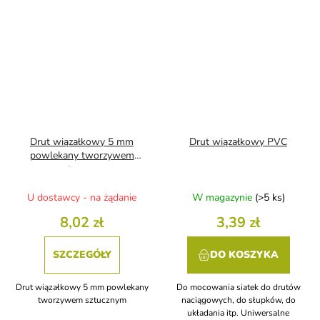
Drut wiązałkowy 5 mm
Drut wiązałkowy PVC
powlekany tworzywem
sztucznym
U dostawcy - na żądanie
W magazynie
(>5 ks)
8,02 zł
3,39 zł
SZCZEGÓŁY
DO KOSZYKA
Drut wiązałkowy 5 mm powlekany
Do mocowania siatek do drutów
tworzywem sztucznym
naciągowych, do słupków, do
układania itp. Uniwersalne