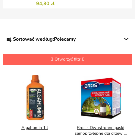
94,30 zł
S
Sortować według:
Polecamy
o
r
t
o
Otworzyć filtr
w
a
L
n
i
i
s
e
t
p
a
r
p
o
r
d
o
u
d
Algahumin 1 l
Bros - Dwustronne paski
k
u
samoprzylepne dla drzew 5