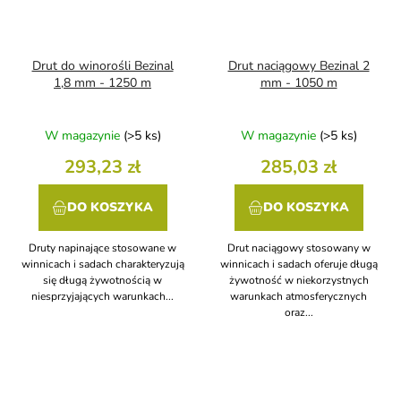
Drut do winorośli Bezinal
Drut naciągowy Bezinal 2
1,8 mm - 1250 m
mm - 1050 m
W magazynie
(>5 ks)
W magazynie
(>5 ks)
293,23 zł
285,03 zł
DO KOSZYKA
DO KOSZYKA
Druty napinające stosowane w
Drut naciągowy stosowany w
winnicach i sadach charakteryzują
winnicach i sadach oferuje długą
się długą żywotnością w
żywotność w niekorzystnych
niesprzyjających warunkach...
warunkach atmosferycznych
oraz...