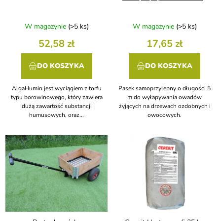
t
m
k
ó
t
W magazynie
(>5 ks)
W magazynie
(>5 ks)
w
ó
w
52,58 zł
17,65 zł
DO KOSZYKA
DO KOSZYKA
AlgaHumin jest wyciągiem z torfu
Pasek samoprzylepny o długości 5
typu borowinowego, który zawiera
m do wyłapywania owadów
dużą zawartość substancji
żyjących na drzewach ozdobnych i
humusowych, oraz...
owocowych.