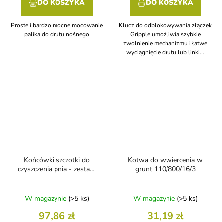
DO KOSZYKA
DO KOSZYKA
Proste i bardzo mocne mocowanie
Klucz do odblokowywania złączek
palika do drutu nośnego
Gripple umożliwia szybkie
zwolnienie mechanizmu i łatwe
wyciągnięcie drutu lub linki...
Końcówki szczotki do
Kotwa do wwiercenia w
czyszczenia pnia - zestaw
grunt 110/800/16/3
zamienny
W magazynie
(>5 ks)
W magazynie
(>5 ks)
97,86 zł
31,19 zł