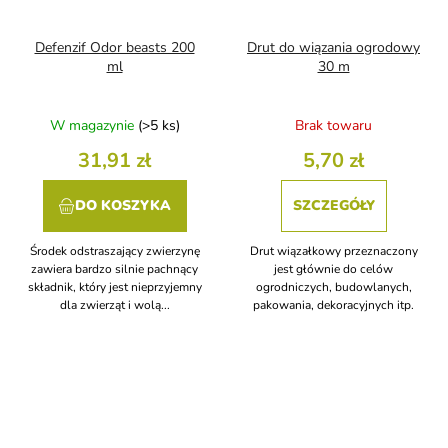
Defenzif Odor beasts 200
Drut do wiązania ogrodowy
ml
30 m
W magazynie
(>5 ks)
Brak towaru
31,91 zł
5,70 zł
DO KOSZYKA
SZCZEGÓŁY
Środek odstraszający zwierzynę
Drut wiązałkowy przeznaczony
zawiera bardzo silnie pachnący
jest głównie do celów
składnik, który jest nieprzyjemny
ogrodniczych, budowlanych,
dla zwierząt i wolą...
pakowania, dekoracyjnych itp.