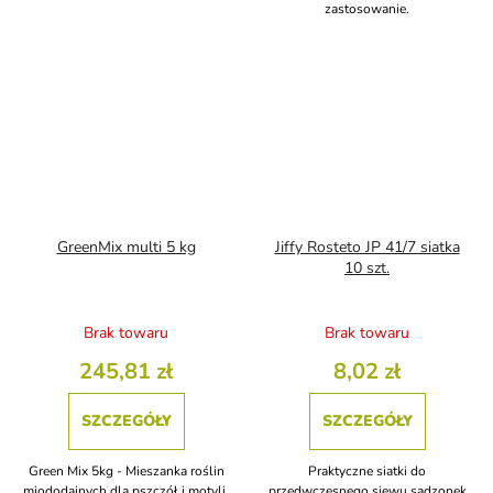
zastosowanie.
GreenMix multi 5 kg
Jiffy Rosteto JP 41/7 siatka
10 szt.
Brak towaru
Brak towaru
245,81 zł
8,02 zł
SZCZEGÓŁY
SZCZEGÓŁY
Green Mix 5kg - Mieszanka roślin
Praktyczne siatki do
miododajnych dla pszczół i motyli.
przedwczesnego siewu sadzonek