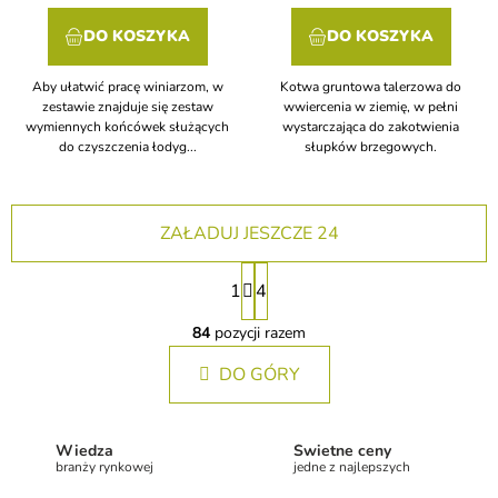
DO KOSZYKA
DO KOSZYKA
Aby ułatwić pracę winiarzom, w
Kotwa gruntowa talerzowa do
zestawie znajduje się zestaw
wwiercenia w ziemię, w pełni
wymiennych końcówek służących
wystarczająca do zakotwienia
do czyszczenia łodyg...
słupków brzegowych.
ZAŁADUJ JESZCZE 24
P
1
4
a
K
g
o
84
pozycji razem
i
n
n
DO GÓRY
t
a
r
o
c
l
j
Wiedza
Świetne ceny
k
a
branży rynkowej
jedne z najlepszych
i