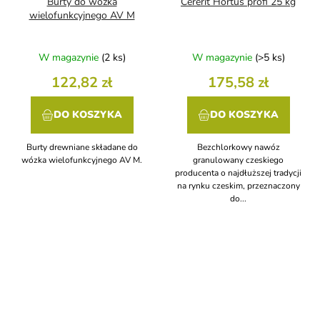
Burty do wózka
Cererit Hortus profi 25 kg
wielofunkcyjnego AV M
W magazynie
(2 ks)
W magazynie
(>5 ks)
122,82 zł
175,58 zł
DO KOSZYKA
DO KOSZYKA
Burty drewniane składane do
Bezchlorkowy nawóz
wózka wielofunkcyjnego AV M.
granulowany czeskiego
producenta o najdłuższej tradycji
na rynku czeskim, przeznaczony
do...