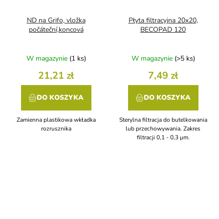
ND na Grifo, vložka
Płyta filtracyjna 20x20,
počáteční,koncová
BECOPAD 120
W magazynie
(1 ks)
W magazynie
(>5 ks)
21,21 zł
7,49 zł
DO KOSZYKA
DO KOSZYKA
Zamienna plastikowa wkładka
Sterylna filtracja do butelkowania
rozrusznika
lub przechowywania. Zakres
filtracji 0,1 - 0,3 μm.