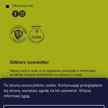
Obserwuj nas
Odbierz newsletter
Wpisz swój e-mail, a my będziemy przesyłać ci informacje
na temat nowych produktów na naszym e-shop.
E-mail
Ta strona używa plików cookie. Kontynuując przeglądanie
tej strony, wyrażasz zgodę na ich używanie. Więcej
Podając adres e-mail, zgadzasz się z
warunkami
handlowymi
.
informacji
tutaj
.
ZALOGUJ SIĘ