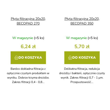
Płyta filtracyjna 20x20,
Płyta filtracyjna 20x20,
BECOPAD 270
BECOPAD 350
W magazynie
(>5 ks)
W magazynie
(>5 ks)
6,24 zł
5,70 zł
DO KOSZYKA
DO KOSZYKA
Bardzo dokładna filtracja z
Delikatna filtracja, redukcja
optycznie czystym produktem w
drożdży i bakterii, optycznie czysty
wyniku. Dobrze trzyma drożdże.
wynik. Zakres filtracji 0,7 - 1 μm.
Zakres filtracji 0,4 - 0,8...
Przepustowość...