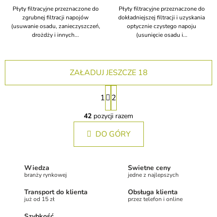
Płyty filtracyjne przeznaczone do
Płyty filtracyjne przeznaczone do
zgrubnej filtracji napojów
dokładniejszej filtracji i uzyskania
(usuwanie osadu, zanieczyszczeń,
optycznie czystego napoju
drożdży i innych...
(usunięcie osadu i...
ZAŁADUJ JESZCZE 18
P
1
2
a
K
g
o
42
pozycji razem
i
n
n
DO GÓRY
t
a
r
o
c
l
j
Wiedza
Świetne ceny
k
a
branży rynkowej
jedne z najlepszych
i
l
Transport do klienta
Obsługa klienta
i
już od 15 zł
przez telefon i online
s
Szybkość