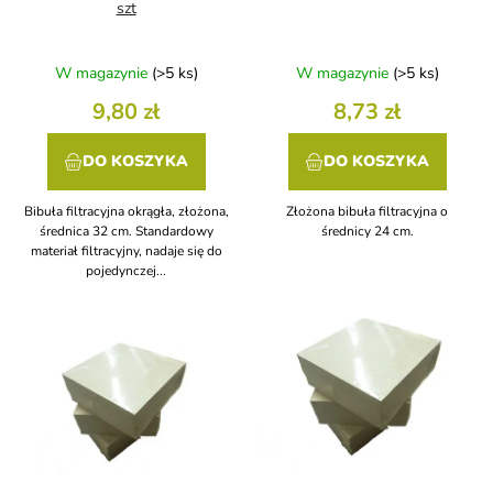
k
u
szt
t
k
ó
t
W magazynie
(>5 ks)
W magazynie
(>5 ks)
w
ó
w
9,80 zł
8,73 zł
DO KOSZYKA
DO KOSZYKA
Bibuła filtracyjna okrągła, złożona,
Złożona bibuła filtracyjna o
średnica 32 cm. Standardowy
średnicy 24 cm.
materiał filtracyjny, nadaje się do
pojedynczej...