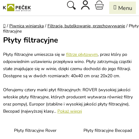
Przejść
Szukaj
KOSZYK
do
treści
Home
/
Piwnica winiarska
/
Filtracja, butelkowanie, przechowywanie
/
Płyty
filtracyjne
Płyty filtracyjne
Płyty filtracyjne umieszcza się w
filtrze płytowym
, przez który po
odpowiednim ustawieniu przepływa wino. Płyty zatrzymują cząstki
stałe znajdujące się w winie, dzięki czemu dochodzi do jego filtracji.
Dostępne są w dwóch rozmiarach: 40x40 cm oraz 20x20 cm.
Oferujemy cztery marki płyt filtracyjnych: ROVER (wysokiej jakości
włoskie płyty filtracyjne, których producent wytwarza również filtry
oraz pompy), Europor (stabilne i wysokiej jakości płyty filtracyjne),
Becopad (najwyższej klasy...
Pokaż więcej
Płyty filtracyjne Rover
Płyty filtracyjne Becopad