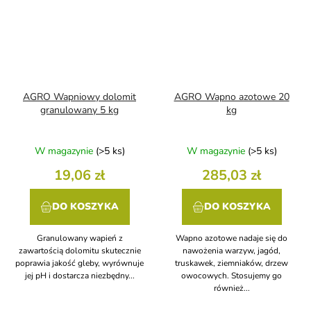
AGRO Wapniowy dolomit
AGRO Wapno azotowe 20
granulowany 5 kg
kg
W magazynie
(>5 ks)
W magazynie
(>5 ks)
19,06 zł
285,03 zł
DO KOSZYKA
DO KOSZYKA
Granulowany wapień z
Wapno azotowe nadaje się do
zawartością dolomitu skutecznie
nawożenia warzyw, jagód,
poprawia jakość gleby, wyrównuje
truskawek, ziemniaków, drzew
jej pH i dostarcza niezbędny...
owocowych. Stosujemy go
również...