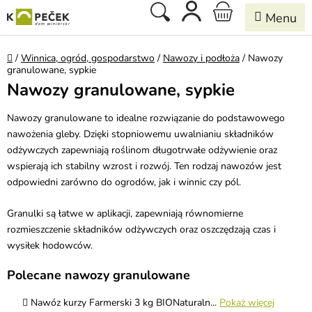
Przejść
Szukaj
KOSZYK
do
treści
Home
/
Winnica, ogród, gospodarstwo
/
Nawozy i podłoża
/
Nawozy
granulowane, sypkie
Nawozy granulowane, sypkie
Nawozy granulowane to idealne rozwiązanie do podstawowego
nawożenia gleby. Dzięki stopniowemu uwalnianiu składników
odżywczych zapewniają roślinom długotrwałe odżywienie oraz
wspierają ich stabilny wzrost i rozwój. Ten rodzaj nawozów jest
odpowiedni zarówno do ogrodów, jak i winnic czy pól.
Granulki są łatwe w aplikacji, zapewniają równomierne
rozmieszczenie składników odżywczych oraz oszczędzają czas i
wysiłek hodowców.
Polecane nawozy granulowane
Nawóz kurzy Farmerski 3 kg BIONaturaln...
Pokaż więcej