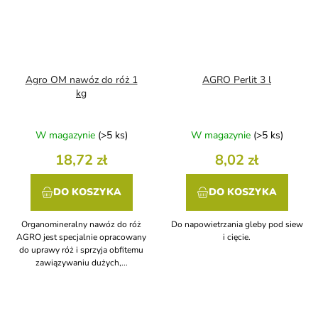
Agro OM nawóz do róż 1
AGRO Perlit 3 l
kg
W magazynie
(>5 ks)
W magazynie
(>5 ks)
18,72 zł
8,02 zł
DO KOSZYKA
DO KOSZYKA
Organomineralny nawóz do róż
Do napowietrzania gleby pod siew
AGRO jest specjalnie opracowany
i cięcie.
do uprawy róż i sprzyja obfitemu
zawiązywaniu dużych,...