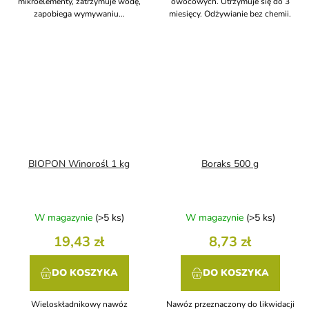
mikroelementy, zatrzymuje wodę,
owocowych. Utrzymuje się do 3
zapobiega wymywaniu...
miesięcy. Odżywianie bez chemii.
BIOPON Winorośl 1 kg
Boraks 500 g
W magazynie
(>5 ks)
W magazynie
(>5 ks)
19,43 zł
8,73 zł
DO KOSZYKA
DO KOSZYKA
Wieloskładnikowy nawóz
Nawóz przeznaczony do likwidacji