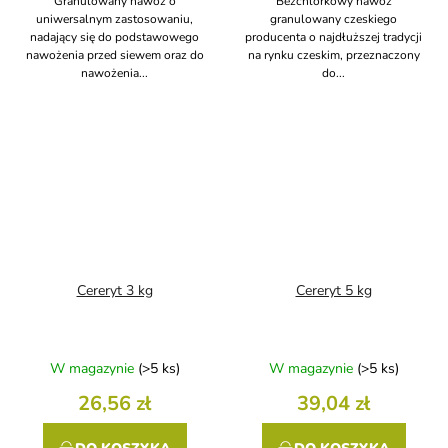
Granulowany nawóz o
Bezchlorkowy nawóz
uniwersalnym zastosowaniu,
granulowany czeskiego
nadający się do podstawowego
producenta o najdłuższej tradycji
nawożenia przed siewem oraz do
na rynku czeskim, przeznaczony
nawożenia...
do...
Cereryt 3 kg
Cereryt 5 kg
W magazynie
(>5 ks)
W magazynie
(>5 ks)
26,56 zł
39,04 zł