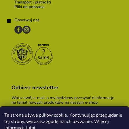
Transport i płatności
Pliki do pobrania
Obserwuj nas
Odbierz newsletter
Wpisz swój e-mail, a my będziemy przesyłać ci informacje
na temat nowych produktów na naszym e-shop.
E-mail
Ta strona używa plików cookie. Kontynuując przeglądanie
tej strony, wyrażasz zgodę na ich używanie. Więcej
Podając adres e-mail, zgadzasz się z
warunkami
handlowymi
.
informacji
tutaj
.