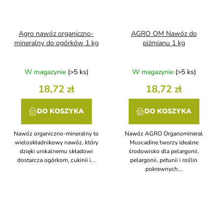
Agro nawóz organiczno-
AGRO OM Nawóz do
mineralny do ogórków 1 kg
piżmianu 1 kg
W magazynie
(>5 ks)
W magazynie
(>5 ks)
18,72 zł
18,72 zł
DO KOSZYKA
DO KOSZYKA
Nawóz organiczno-mineralny to
Nawóz AGRO Organomineral
wieloskładnikowy nawóz, który
Muscadine tworzy idealne
dzięki unikalnemu składowi
środowisko dla pelargonii,
dostarcza ogórkom, cukinii i...
pelargonii, petunii i roślin
pokrewnych...