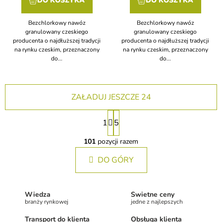
DO KOSZYKA
DO KOSZYKA
Bezchlorkowy nawóz
Bezchlorkowy nawóz
granulowany czeskiego
granulowany czeskiego
producenta o najdłuższej tradycji
producenta o najdłuższej tradycji
na rynku czeskim, przeznaczony
na rynku czeskim, przeznaczony
do...
do...
ZAŁADUJ JESZCZE 24
P
1
5
a
K
g
o
101
pozycji razem
i
n
n
DO GÓRY
t
a
r
o
c
l
j
Wiedza
Świetne ceny
k
a
branży rynkowej
jedne z najlepszych
i
l
Transport do klienta
Obsługa klienta