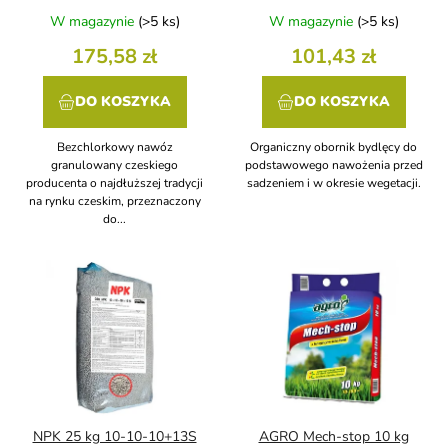
ó
t
W magazynie
(>5 ks)
W magazynie
(>5 ks)
w
ó
w
175,58 zł
101,43 zł
DO KOSZYKA
DO KOSZYKA
Bezchlorkowy nawóz
Organiczny obornik bydlęcy do
granulowany czeskiego
podstawowego nawożenia przed
producenta o najdłuższej tradycji
sadzeniem i w okresie wegetacji.
na rynku czeskim, przeznaczony
do...
NPK 25 kg 10-10-10+13S
AGRO Mech-stop 10 kg