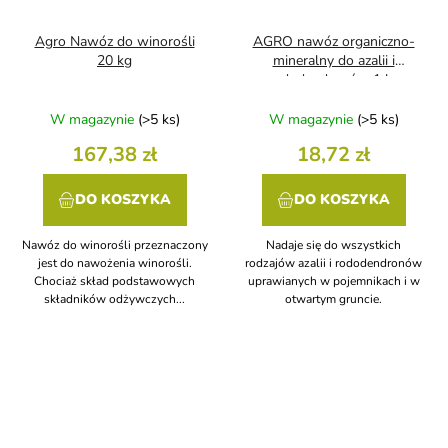
Agro Nawóz do winorośli
AGRO nawóz organiczno-
20 kg
mineralny do azalii i
rododendronów 1 kg
W magazynie
(>5 ks)
W magazynie
(>5 ks)
167,38 zł
18,72 zł
DO KOSZYKA
DO KOSZYKA
Nawóz do winorośli przeznaczony
Nadaje się do wszystkich
jest do nawożenia winorośli.
rodzajów azalii i rododendronów
Chociaż skład podstawowych
uprawianych w pojemnikach i w
składników odżywczych...
otwartym gruncie.