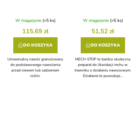
W magazynie
(>5 ks)
W magazynie
(>5 ks)
115,69 zł
51,52 zł
DO KOSZYKA
DO KOSZYKA
Uniwersalny nawóz granulowany
MECH-STOP to bardzo skuteczny
do podstawowego nawożenia
preparat do likwidacji mchu w
przed siewem lub sadzeniem
trawniku o działaniu nawozowym.
roślin.
Działanie to powoduje...