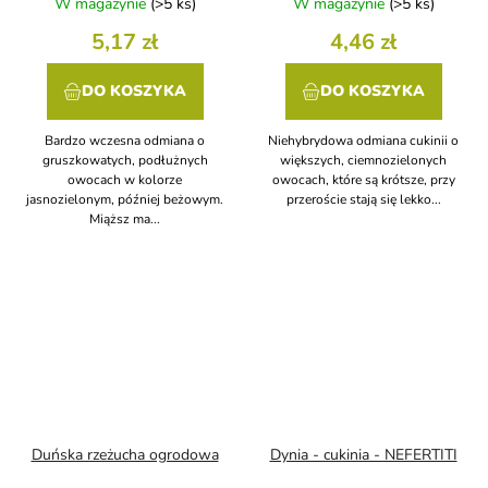
W magazynie
(>5 ks)
W magazynie
(>5 ks)
5,17 zł
4,46 zł
DO KOSZYKA
DO KOSZYKA
Bardzo wczesna odmiana o
Niehybrydowa odmiana cukinii o
gruszkowatych, podłużnych
większych, ciemnozielonych
owocach w kolorze
owocach, które są krótsze, przy
jasnozielonym, później beżowym.
przeroście stają się lekko...
Miąższ ma...
Duńska rzeżucha ogrodowa
Dynia - cukinia - NEFERTITI