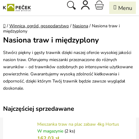
Przejść
Szukaj
KOSZYK
do
treści
Home
/
Winnica, ogród, gospodarstwo
/
Nasiona
/
Nasiona traw i
międzyplony
Nasiona traw i międzyplony
Stwórz piękny i gęsty trawnik dzięki naszej ofercie wysokiej jakości
nasion traw. Oferujemy mieszanki przeznaczone do różnych
warunków – od trawników ozdobnych po intensywnie użytkowane
powierzchnie. Gwarantujemy wysoką zdolność kiełkowania i
odporność, dzięki którym Twój trawnik będzie zawsze wyglądał
doskonale.
Najczęściej sprzedawane
Mieszanka traw na plac zabaw 4kg Hortus
W magazynie
(2 ks)
162,03 zł