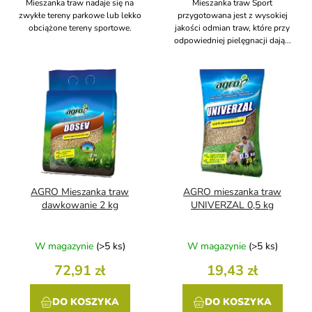
Mieszanka traw nadaje się na
Mieszanka traw Sport
zwykłe tereny parkowe lub lekko
przygotowana jest z wysokiej
obciążone tereny sportowe.
jakości odmian traw, które przy
odpowiedniej pielęgnacji dają...
AGRO Mieszanka traw
AGRO mieszanka traw
dawkowanie 2 kg
UNIVERZAL 0,5 kg
W magazynie
(>5 ks)
W magazynie
(>5 ks)
72,91 zł
19,43 zł
DO KOSZYKA
DO KOSZYKA