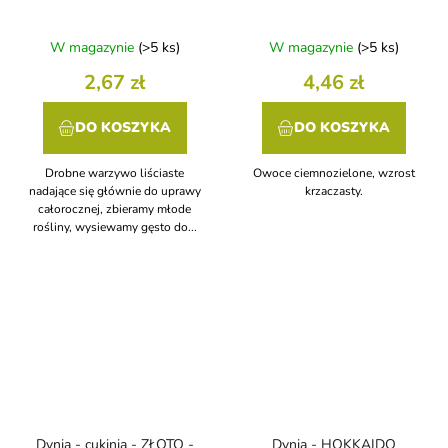
W magazynie
(>5 ks)
W magazynie
(>5 ks)
2,67 zł
4,46 zł
DO KOSZYKA
DO KOSZYKA
Drobne warzywo liściaste
Owoce ciemnozielone, wzrost
nadające się głównie do uprawy
krzaczasty.
całorocznej, zbieramy młode
rośliny, wysiewamy gęsto do...
Dynia - cukinia - ZŁOTO -
Dynia - HOKKAIDO