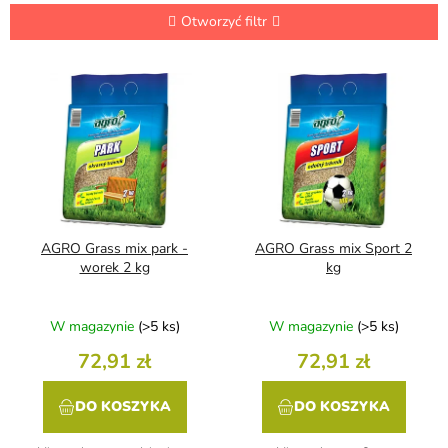
t
o
Otworzyć filtr
w
a
L
n
i
i
s
e
t
p
a
r
p
o
r
d
o
u
d
AGRO Grass mix park -
AGRO Grass mix Sport 2
k
u
worek 2 kg
kg
t
k
ó
t
W magazynie
(>5 ks)
W magazynie
(>5 ks)
w
ó
w
72,91 zł
72,91 zł
DO KOSZYKA
DO KOSZYKA