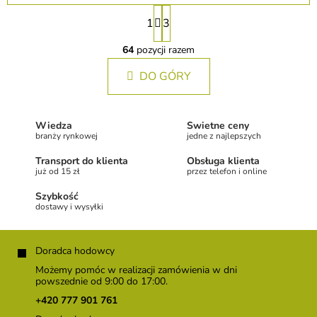
P
1
3
a
K
g
o
64
pozycji razem
i
n
n
DO GÓRY
t
a
r
o
c
l
j
Wiedza
Świetne ceny
k
a
branży rynkowej
jedne z najlepszych
i
l
Transport do klienta
Obsługa klienta
i
już od 15 zł
przez telefon i online
s
Szybkość
t
dostawy i wysyłki
y
S
t
Doradca hodowcy
o
Możemy pomóc w realizacji zamówienia w dni
p
powszednie od 9:00 do 17:00.
k
+420 777 901 761
a