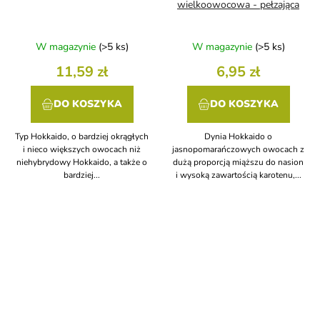
wielkoowocowa - pełzająca
W magazynie
(>5 ks)
W magazynie
(>5 ks)
11,59 zł
6,95 zł
DO KOSZYKA
DO KOSZYKA
Typ Hokkaido, o bardziej okrągłych
Dynia Hokkaido o
i nieco większych owocach niż
jasnopomarańczowych owocach z
niehybrydowy Hokkaido, a także o
dużą proporcją miąższu do nasion
bardziej...
i wysoką zawartością karotenu,...