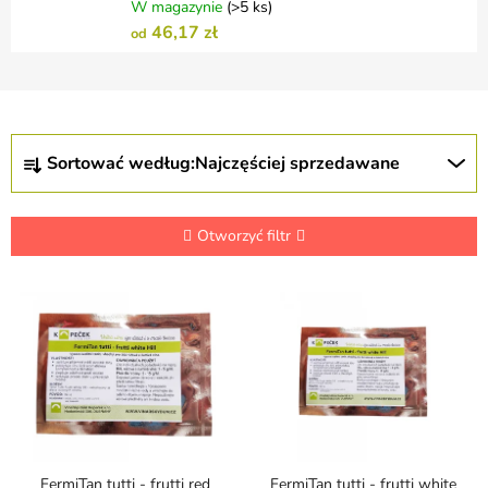
W magazynie
(>5 ks)
46,17 zł
od
S
Sortować według:
Najczęściej sprzedawane
o
r
t
o
Otworzyć filtr
w
a
L
n
i
i
s
e
t
p
a
r
p
o
r
d
o
u
d
FermiTan tutti - frutti red
FermiTan tutti - frutti white