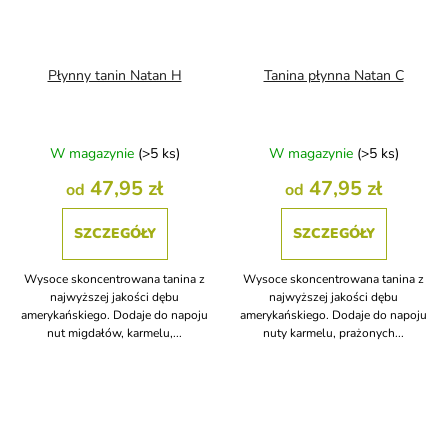
Płynny tanin Natan H
Tanina płynna Natan C
W magazynie
(>5 ks)
W magazynie
(>5 ks)
47,95 zł
47,95 zł
od
od
SZCZEGÓŁY
SZCZEGÓŁY
Wysoce skoncentrowana tanina z
Wysoce skoncentrowana tanina z
najwyższej jakości dębu
najwyższej jakości dębu
amerykańskiego. Dodaje do napoju
amerykańskiego. Dodaje do napoju
nut migdałów, karmelu,...
nuty karmelu, prażonych...