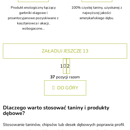
Produkt enologiczny łączący
100% czystej taniny, uzyskanej z
garbniki elagowe i
najwyższej jakości
proantocyjanowe pozyskiwane z
amerykańskiego dębu.
kasztanowca i akacji,
wzbogacone...
ZAŁADUJ JESZCZE 13
P
1
2
a
K
g
o
37
pozycji razem
i
n
n
DO GÓRY
t
a
r
o
c
l
j
Dlaczego warto stosować taniny i produkty
k
a
dębowe?
i
l
Stosowanie taninów, chipsów lub desek dębowych poprawia profil
i