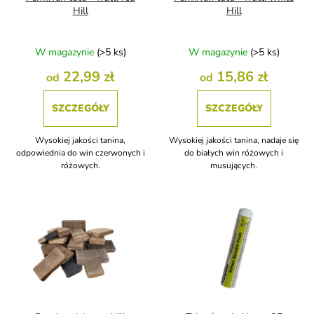
k
u
Hill
Hill
t
k
ó
t
W magazynie
(>5 ks)
W magazynie
(>5 ks)
w
ó
w
22,99 zł
15,86 zł
od
od
SZCZEGÓŁY
SZCZEGÓŁY
Wysokiej jakości tanina,
Wysokiej jakości tanina, nadaje się
odpowiednia do win czerwonych i
do białych win różowych i
różowych.
musujących.