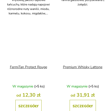
łańcuchy, które nadają napojowi
żołędzi.
różnorodne nuty wanilii, miodu,
karmelu, kokosu, migdałów,...
FermiTan Protect Rouge
Premium Whisky Lattone
W magazynie
(>5 ks)
W magazynie
(>5 ks)
12,30 zł
31,91 zł
od
od
SZCZEGÓŁY
SZCZEGÓŁY