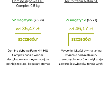
Domino dębowe Hill
Tekutý tanin Natan SF
Complex 0,5 kg
W magazynie
(>5 ks)
W magazynie
(>5 ks)
35,47 zł
46,17 zł
od
od
SZCZEGÓŁY
SZCZEGÓŁY
Domino dębowe FermiHill Hill
Wysokiej jakości płynna tanina
Complex nadaje winom,
wyraźnie podkreśla nuty
destylatom oraz innym napojom
czerwonych owoców, zwiększając
pełniejsze ciało, bogatszy aromat
zawartość związków fenolowych.
i...