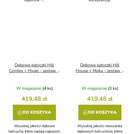
regionów -...
konsystencję.
Dębowe patyczki Hill
Dębowe patyczki Hill
Comlex + Hivan - zestaw 9
House + Moka - zestaw 9
sztuk
sztuk
W magazynie
(4 ks)
W magazynie
(3 ks)
419,48 zł
419,48 zł
DO KOSZYKA
DO KOSZYKA
Wysokiej jakości dębowe
Wysokiej jakości mieszanka
łańcuchy, które nadają napojowi
dębowych łańcuchów, które