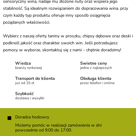
sensoryczny wina, nadaje mu złożone nuty oraz wspiera jego
s
t
stabilność. Są idealnym rozwiązaniem do dopracowania wina, przy
y
czym każdy typ produktu oferuje inny sposób osiągnięcia
pożądanych właściwości.
Wybierz z naszej oferty taniny w proszku, chipsy dębowe oraz deski i
podkreśl jakość oraz charakter swoich win. Jeśli potrzebujesz
pomocy w wyborze, skontaktuj się z nami – chętnie doradzimy!
Wiedza
Świetne ceny
branży rynkowej
jedne z najlepszych
Transport do klienta
Obsługa klienta
już od 15 zł
przez telefon i online
Szybkość
dostawy i wysyłki
S
t
Doradca hodowcy
o
Możemy pomóc w realizacji zamówienia w dni
p
powszednie od 9:00 do 17:00.