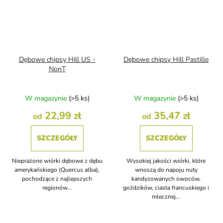
Dębowe chipsy Hill US -
Dębowe chipsy Hill Pastille
NonT
W magazynie
(>5 ks)
W magazynie
(>5 ks)
22,99 zł
35,47 zł
od
od
SZCZEGÓŁY
SZCZEGÓŁY
Nieprażone wiórki dębowe z dębu
Wysokiej jakości wiórki, które
amerykańskiego (Quercus alba),
wnoszą do napoju nuty
pochodzące z najlepszych
kandyzowanych owoców,
regionów...
goździków, ciasta francuskiego i
mlecznej...