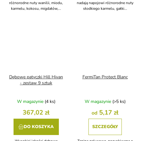
różnorodne nuty wanilii, miodu,
nadają napojowi różnorodne nuty
karmelu, kokosu, migdałów,...
słodkiego karmelu, gałki...
Dębowe patyczki Hill Hivan
FermiTan Protect Blanc
- zestaw 9 sztuk
W magazynie
(4 ks)
W magazynie
(>5 ks)
367,02 zł
5,17 zł
od
DO KOSZYKA
SZCZEGÓŁY
Wysokiej jakości dębowe
Tanina galusowa, pozyskiwana z