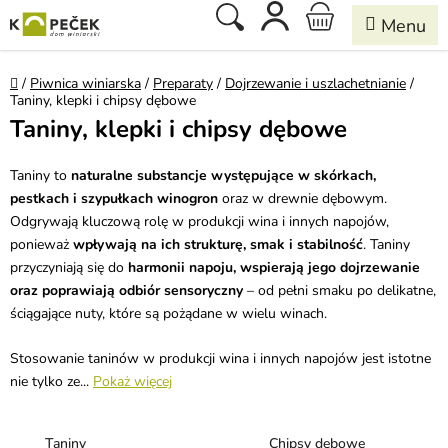
Przejść
Szukaj
KOSZYK
do
treści
Home
/
Piwnica winiarska
/
Preparaty
/
Dojrzewanie i uszlachetnianie
/
Taniny, klepki i chipsy dębowe
Taniny, klepki i chipsy dębowe
Taniny to
naturalne substancje występujące w skórkach,
pestkach i szypułkach winogron
oraz w drewnie dębowym.
Odgrywają kluczową rolę w produkcji wina i innych napojów,
ponieważ
wpływają na ich strukturę, smak i stabilność
. Taniny
przyczyniają się do
harmonii napoju, wspierają jego dojrzewanie
oraz poprawiają odbiór sensoryczny
– od pełni smaku po delikatne,
ściągające nuty, które są pożądane w wielu winach.
Stosowanie taninów w produkcji wina i innych napojów jest istotne
nie tylko ze...
Pokaż więcej
Taniny
Chipsy dębowe