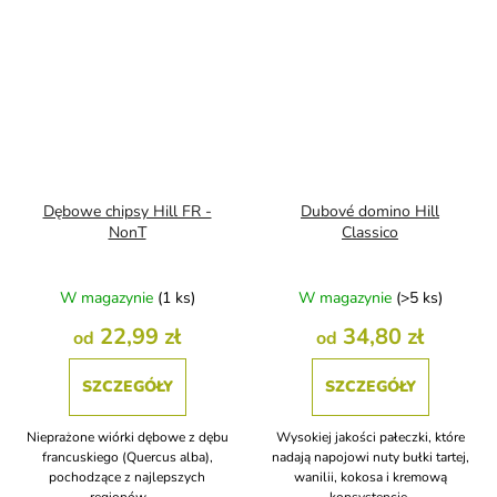
Dębowe chipsy Hill FR -
Dubové domino Hill
NonT
Classico
W magazynie
(1 ks)
W magazynie
(>5 ks)
22,99 zł
34,80 zł
od
od
SZCZEGÓŁY
SZCZEGÓŁY
Nieprażone wiórki dębowe z dębu
Wysokiej jakości pałeczki, które
francuskiego (Quercus alba),
nadają napojowi nuty bułki tartej,
pochodzące z najlepszych
wanilii, kokosa i kremową