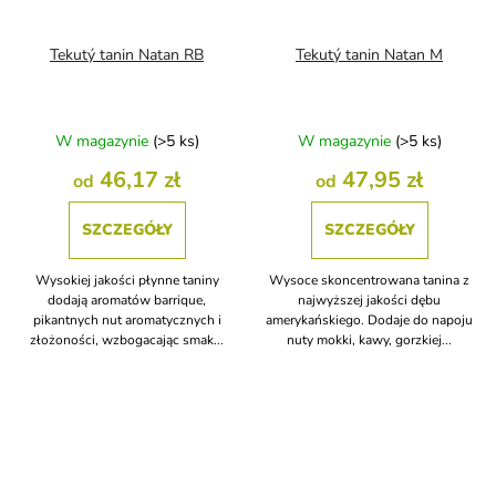
Tekutý tanin Natan RB
Tekutý tanin Natan M
W magazynie
(>5 ks)
W magazynie
(>5 ks)
46,17 zł
47,95 zł
od
od
SZCZEGÓŁY
SZCZEGÓŁY
Wysokiej jakości płynne taniny
Wysoce skoncentrowana tanina z
dodają aromatów barrique,
najwyższej jakości dębu
pikantnych nut aromatycznych i
amerykańskiego. Dodaje do napoju
złożoności, wzbogacając smak...
nuty mokki, kawy, gorzkiej...