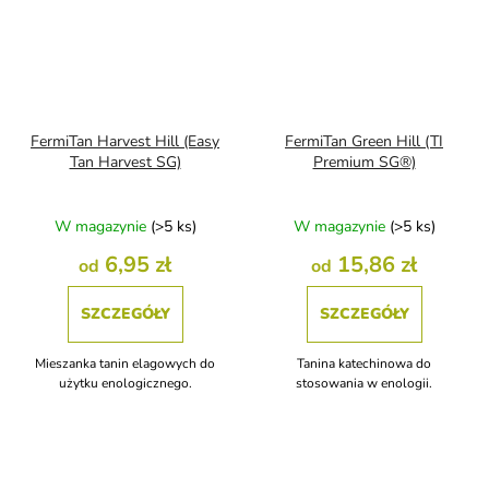
FermiTan Harvest Hill (Easy
FermiTan Green Hill (TI
Tan Harvest SG)
Premium SG®)
W magazynie
(>5 ks)
W magazynie
(>5 ks)
6,95 zł
15,86 zł
od
od
SZCZEGÓŁY
SZCZEGÓŁY
Mieszanka tanin elagowych do
Tanina katechinowa do
użytku enologicznego.
stosowania w enologii.