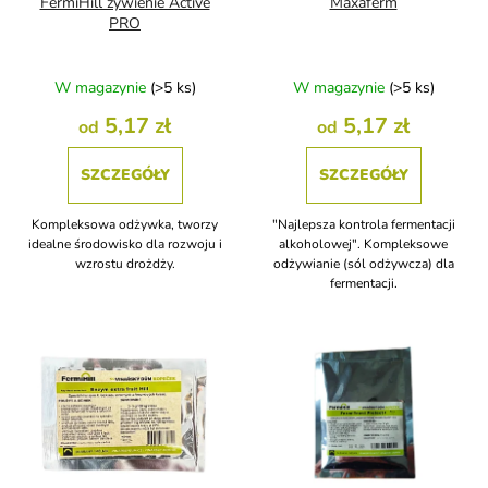
FermiHill żywienie Active
Maxaferm
PRO
W magazynie
(>5 ks)
W magazynie
(>5 ks)
5,17 zł
5,17 zł
od
od
SZCZEGÓŁY
SZCZEGÓŁY
Kompleksowa odżywka, tworzy
"Najlepsza kontrola fermentacji
idealne środowisko dla rozwoju i
alkoholowej". Kompleksowe
wzrostu drożdży.
odżywianie (sól odżywcza) dla
fermentacji.