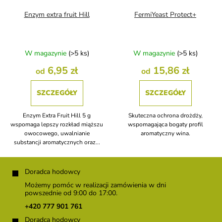
Enzym extra fruit Hill
FermiYeast Protect+
W magazynie
(>5 ks)
W magazynie
(>5 ks)
6,95 zł
15,86 zł
od
od
SZCZEGÓŁY
SZCZEGÓŁY
Enzym Extra Fruit Hill 5 g
Skuteczna ochrona drożdży,
wspomaga lepszy rozkład miąższu
wspomagająca bogaty profil
owocowego, uwalnianie
aromatyczny wina.
substancji aromatycznych oraz...
S
t
Doradca hodowcy
o
Możemy pomóc w realizacji zamówienia w dni
p
powszednie od 9:00 do 17:00.
k
+420 777 901 761
a
Doradca hodowcy