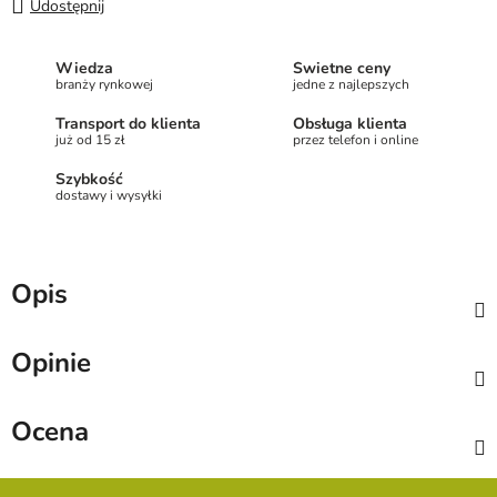
Udostępnij
Wiedza
Świetne ceny
branży rynkowej
jedne z najlepszych
Transport do klienta
Obsługa klienta
już od 15 zł
przez telefon i online
Szybkość
dostawy i wysyłki
Opis
Opinie
Ocena
S