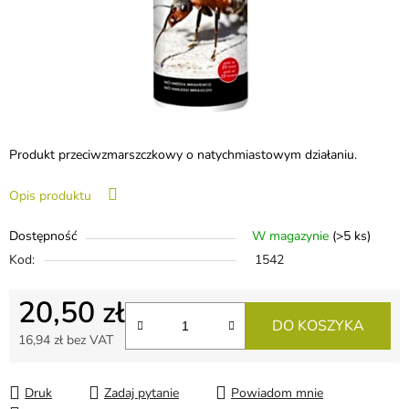
Produkt przeciwzmarszczkowy o natychmiastowym działaniu.
Opis produktu
Dostępność
W magazynie
(>5 ks)
Kod:
1542
20,50 zł
DO KOSZYKA
16,94 zł bez VAT
Cena jednostkowa:
Druk
Zadaj pytanie
Powiadom mnie