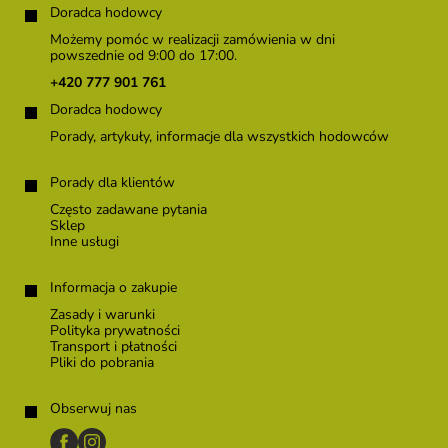
t
Doradca hodowcy
o
Możemy pomóc w realizacji zamówienia w dni
p
powszednie od 9:00 do 17:00.
k
+420 777 901 761
a
Doradca hodowcy
Porady, artykuły, informacje dla wszystkich hodowców
Porady dla klientów
Często zadawane pytania
Sklep
Inne usługi
Informacja o zakupie
Zasady i warunki
Polityka prywatności
Transport i płatności
Pliki do pobrania
Obserwuj nas