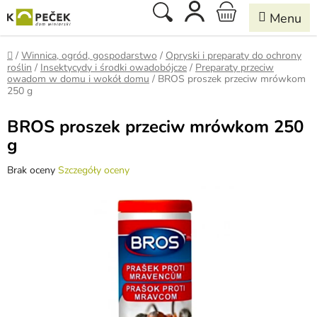
Przejść
Szukaj
KOSZYK
do
treści
Home
/
Winnica, ogród, gospodarstwo
/
Opryski i preparaty do ochrony
roślin
/
Insektycydy i środki owadobójcze
/
Preparaty przeciw
owadom w domu i wokół domu
/
BROS proszek przeciw mrówkom
250 g
BROS proszek przeciw mrówkom 250
g
Średnia
Brak oceny
Szczegóły oceny
ocena
produktu
wynosi
0,0
na
5
gwiazdek.