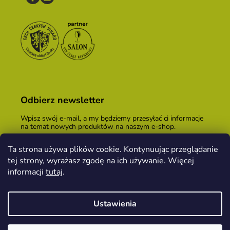
Odbierz newsletter
Wpisz swój e-mail, a my będziemy przesyłać ci informacje
na temat nowych produktów na naszym e-shop.
E-mail
Ta strona używa plików cookie. Kontynuując przeglądanie
tej strony, wyrażasz zgodę na ich używanie. Więcej
Podając adres e-mail, zgadzasz się z
warunkami
handlowymi
.
informacji
tutaj
.
ZALOGUJ SIĘ
Ustawienia