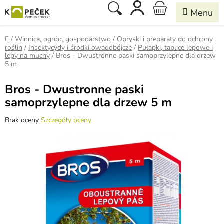
Przejść
Szukaj
KOSZYK
do
treści
Home
/
Winnica, ogród, gospodarstwo
/
Opryski i preparaty do ochrony
roślin
/
Insektycydy i środki owadobójcze
/
Pułapki, tablice lepowe i
lepy na muchy
/
Bros - Dwustronne paski samoprzylepne dla drzew
5 m
Bros - Dwustronne paski
samoprzylepne dla drzew 5 m
Średnia
Brak oceny
Szczegóły oceny
ocena
produktu
wynosi
0,0
na
5
gwiazdek.