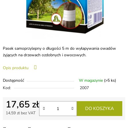
Pasek samoprzylepny o długości 5 m do wyłapywania owadów
żyjących na drzewach ozdobnych i owocowych.
Opis produktu
Dostępność
W magazynie
(>5 ks)
Kod:
2007
17,65 zł
DO KOSZYKA
14,59 zł bez VAT
Cena jednostkowa: