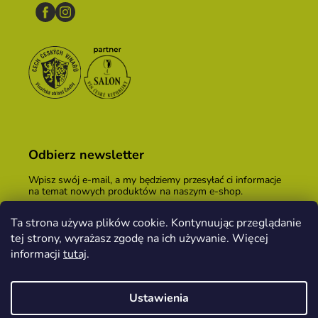
Odbierz newsletter
Wpisz swój e-mail, a my będziemy przesyłać ci informacje
na temat nowych produktów na naszym e-shop.
E-mail
Ta strona używa plików cookie. Kontynuując przeglądanie
tej strony, wyrażasz zgodę na ich używanie. Więcej
Podając adres e-mail, zgadzasz się z
warunkami
handlowymi
.
informacji
tutaj
.
ZALOGUJ SIĘ
Ustawienia