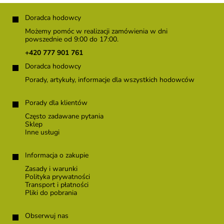
S
t
Doradca hodowcy
o
Możemy pomóc w realizacji zamówienia w dni
p
powszednie od 9:00 do 17:00.
k
+420 777 901 761
a
Doradca hodowcy
Porady, artykuły, informacje dla wszystkich hodowców
Porady dla klientów
Często zadawane pytania
Sklep
Inne usługi
Informacja o zakupie
Zasady i warunki
Polityka prywatności
Transport i płatności
Pliki do pobrania
Obserwuj nas