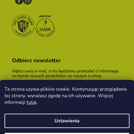
Odbierz newsletter
Wpisz swój e-mail, a my będziemy przesyłać ci informacje
na temat nowych produktów na naszym e-shop.
E-mail
Ta strona używa plików cookie. Kontynuując przeglądanie
tej strony, wyrażasz zgodę na ich używanie. Więcej
Podając adres e-mail, zgadzasz się z
warunkami
handlowymi
.
informacji
tutaj
.
ZALOGUJ SIĘ
Ustawienia