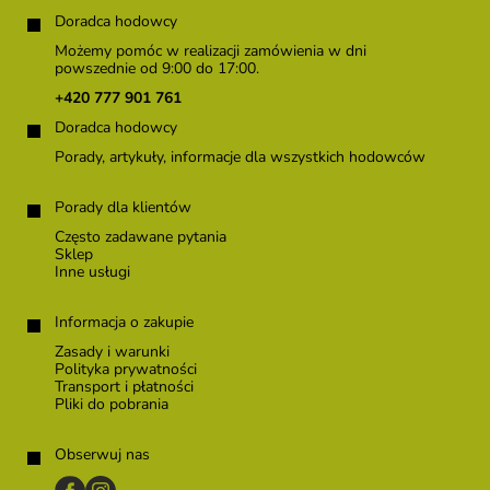
t
Doradca hodowcy
o
Możemy pomóc w realizacji zamówienia w dni
p
powszednie od 9:00 do 17:00.
k
+420 777 901 761
a
Doradca hodowcy
Porady, artykuły, informacje dla wszystkich hodowców
Porady dla klientów
Często zadawane pytania
Sklep
Inne usługi
Informacja o zakupie
Zasady i warunki
Polityka prywatności
Transport i płatności
Pliki do pobrania
Obserwuj nas