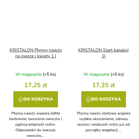
KRISTALON Płynny nawóz
KRISTALON Start kapalný
na owoce i kwiaty 1 l
1l
W magazynie
(>5 ks)
W magazynie
(>5 ks)
17,25 zł
17,25 zł
DO KOSZYKA
DO KOSZYKA
Płynny nawóz wspiera obfite
Płynny nawóz startowy wspiera
kwitnienie, tworzenie owoców i
szybkie ukorzenienie, zdrowy
ogólną witalność roślin.
wzrost i witalność roślin już od
Odpowiedni do warzyw,
początku wegetacji....
owoców,...