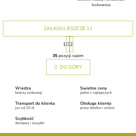
fosforanów.
ZAŁADUJ JESZCZE 11
P
1
2
a
K
g
o
35
pozycji razem
i
n
n
DO GÓRY
t
a
r
o
c
l
j
Wiedza
Świetne ceny
k
a
branży rynkowej
jedne z najlepszych
i
l
Transport do klienta
Obsługa klienta
i
już od 15 zł
przez telefon i online
s
Szybkość
t
dostawy i wysyłki
y
S