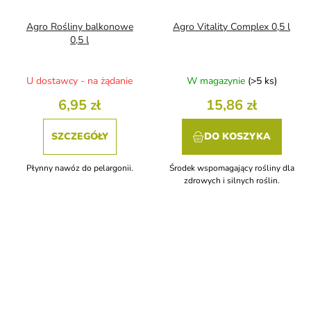
Agro Rośliny balkonowe
Agro Vitality Complex 0,5 l
0,5 l
U dostawcy - na żądanie
W magazynie
(>5 ks)
6,95 zł
15,86 zł
SZCZEGÓŁY
DO KOSZYKA
Płynny nawóz do pelargonii.
Środek wspomagający rośliny dla
zdrowych i silnych roślin.