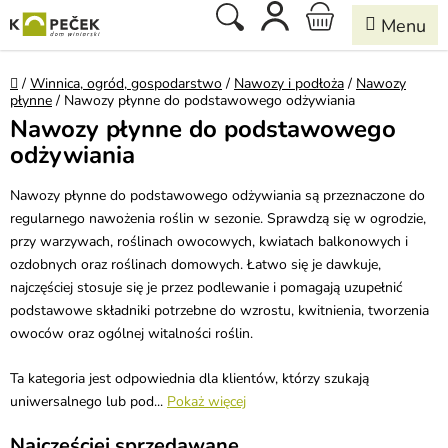
Przejść
Szukaj
KOSZYK
do
treści
Home
/
Winnica, ogród, gospodarstwo
/
Nawozy i podłoża
/
Nawozy
płynne
/
Nawozy płynne do podstawowego odżywiania
Nawozy płynne do podstawowego
odżywiania
Nawozy płynne do podstawowego odżywiania są przeznaczone do
regularnego nawożenia roślin w sezonie. Sprawdzą się w ogrodzie,
przy warzywach, roślinach owocowych, kwiatach balkonowych i
ozdobnych oraz roślinach domowych. Łatwo się je dawkuje,
najczęściej stosuje się je przez podlewanie i pomagają uzupełnić
podstawowe składniki potrzebne do wzrostu, kwitnienia, tworzenia
owoców oraz ogólnej witalności roślin.
Ta kategoria jest odpowiednia dla klientów, którzy szukają
uniwersalnego lub pod...
Pokaż więcej
Najczęściej sprzedawane