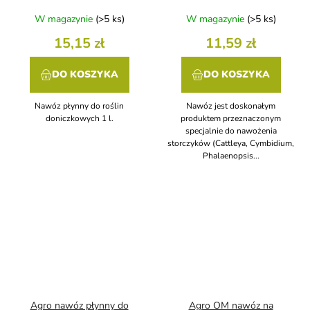
W magazynie
(>5 ks)
W magazynie
(>5 ks)
15,15 zł
11,59 zł
DO KOSZYKA
DO KOSZYKA
Nawóz płynny do roślin
Nawóz jest doskonałym
doniczkowych 1 l.
produktem przeznaczonym
specjalnie do nawożenia
storczyków (Cattleya, Cymbidium,
Phalaenopsis...
Agro nawóz płynny do
Agro OM nawóz na