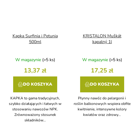
Kapka Surfinia i Petunia
KRISTALON Muškát
500ml
kapalný 1l
W magazynie
(>5 ks)
W magazynie
(>5 ks)
13,37 zł
17,25 zł
DO KOSZYKA
DO KOSZYKA
KAPKA to gama tradycyjnych,
Płynny nawóz do pelargonii i
szybko działających i łatwych w
roślin balkonowych wspiera obfite
stosowaniu nawozów NPK.
kwitnienie, intensywne kolory
Zrównoważony stosunek
kwiatów oraz zdrowy...
składników...