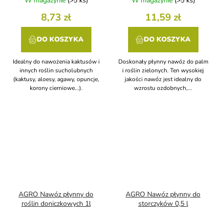
W magazynie
(>5 ks)
W magazynie
(>5 ks)
8,73 zł
11,59 zł
DO KOSZYKA
DO KOSZYKA
Idealny do nawożenia kaktusów i
Doskonały płynny nawóz do palm
innych roślin sucholubnych
i roślin zielonych. Ten wysokiej
(kaktusy, aloesy, agawy, opuncje,
jakości nawóz jest idealny do
korony cierniowe...).
wzrostu ozdobnych,...
AGRO Nawóz płynny do
AGRO Nawóz płynny do
roślin doniczkowych 1l
storczyków 0,5 l