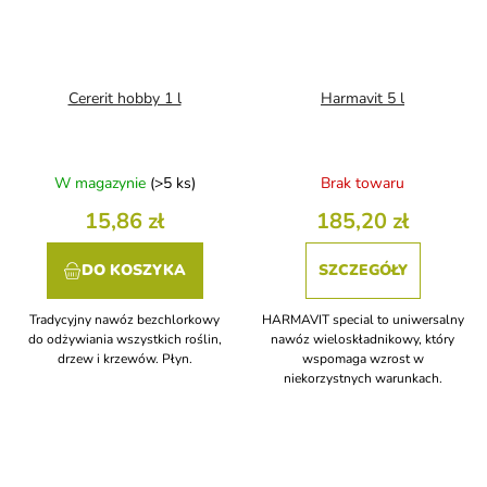
Cererit hobby 1 l
Harmavit 5 l
W magazynie
(>5 ks)
Brak towaru
15,86 zł
185,20 zł
DO KOSZYKA
SZCZEGÓŁY
Tradycyjny nawóz bezchlorkowy
HARMAVIT special to uniwersalny
do odżywiania wszystkich roślin,
nawóz wieloskładnikowy, który
drzew i krzewów. Płyn.
wspomaga wzrost w
niekorzystnych warunkach.