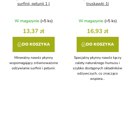
surfinii, petunii 1 l
truskawki 1l
W magazynie
(>5 ks)
W magazynie
(>5 ks)
13,37 zł
16,93 zł
DO KOSZYKA
DO KOSZYKA
Mineralny nawóz płynny
Specjalny płynny nawóz łączy
wspomagający zrównoważone
zalety naturalnego humusu i
odżywianie surfinii i petunii.
szybko dostępnych składników
odżywczych, co znacząco
wspiera...