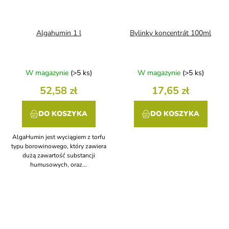
Algahumin 1 l
Bylinky koncentrát 100ml
W magazynie
(>5 ks)
W magazynie
(>5 ks)
52,58 zł
17,65 zł
DO KOSZYKA
DO KOSZYKA
AlgaHumin jest wyciągiem z torfu
typu borowinowego, który zawiera
dużą zawartość substancji
humusowych, oraz...