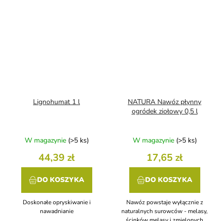
Lignohumat 1 l
NATURA Nawóz płynny
ogródek ziołowy 0,5 l
W magazynie
(>5 ks)
W magazynie
(>5 ks)
44,39 zł
17,65 zł
DO KOSZYKA
DO KOSZYKA
Doskonałe opryskiwanie i
Nawóz powstaje wyłącznie z
nawadnianie
naturalnych surowców - melasy,
ścinków melasy i zmielonych