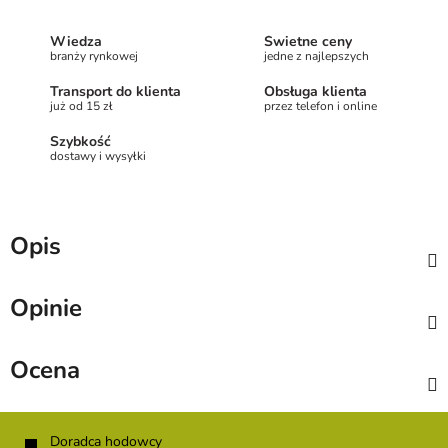
Wiedza
Świetne ceny
branży rynkowej
jedne z najlepszych
Transport do klienta
Obsługa klienta
już od 15 zł
przez telefon i online
Szybkość
dostawy i wysyłki
Opis
Opinie
Ocena
S
t
Doradca hodowcy