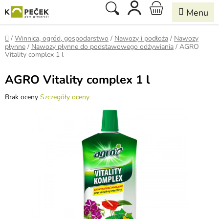
Przejść
Szukaj
KOSZYK
do
treści
Home
/
Winnica, ogród, gospodarstwo
/
Nawozy i podłoża
/
Nawozy
płynne
/
Nawozy płynne do podstawowego odżywiania
/
AGRO
Vitality complex 1 l
AGRO Vitality complex 1 l
Średnia
Brak oceny
Szczegóły oceny
ocena
produktu
wynosi
0,0
na
5
gwiazdek.