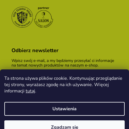
Odbierz newsletter
Wpisz swój e-mail, a my będziemy przesyłać ci informacje
na temat nowych produktów na naszym e-shop.
E-mail
Ta strona używa plików cookie. Kontynuując przeglądanie
tej strony, wyrażasz zgodę na ich używanie. Więcej
Podając adres e-mail, zgadzasz się z
warunkami
handlowymi
.
informacji
tutaj
.
ZALOGUJ SIĘ
Ustawienia
Opracował Shoptet
&
PekneWeby
Zgadzam się