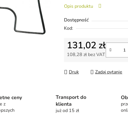
wynosi
Opis produktu
0,0
na
Dostępność
5
Kod:
gwiazdek.
131,02 zł
108,28 zł bez VAT
Cena jednostkowa:
Druk
Zadaj pytanie
Transport do
etne ceny
Ob
klienta
e z
prz
epszych
onl
już od 15 zł