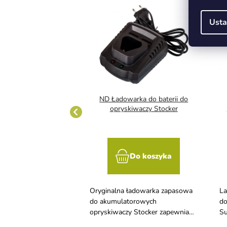
Usta
w uszczelek do
ND Ładowarka do baterii do
kiwacza ORION
opryskiwaczy Stocker
Do koszyka
Do koszyka
zestaw serwisowy do
Oryginalna ładowarka zapasowa
La
y Orion służy do
do akumulatorowych
do
ytych lub
opryskiwaczy Stocker zapewnia
Su
 części oraz do
bezpieczne i efektywne ładowanie