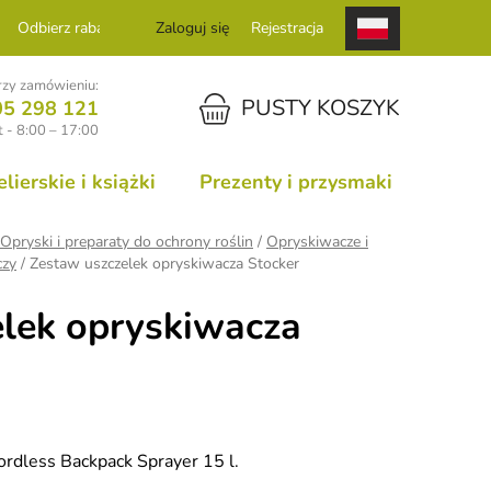
Odbierz rabat
Zaloguj się
Rejestracja
zy zamówieniu:
KOSZYK
PUSTY KOSZYK
05 298 121
 - 8:00 – 17:00
ierskie i książki
Prezenty i przysmaki
Opryski i preparaty do ochrony roślin
/
Opryskiwacze i
czy
/
Zestaw uszczelek opryskiwacza Stocker
lek opryskiwacza
ordless Backpack Sprayer 15 l.