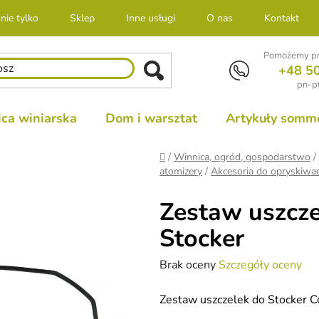
nie tylko
Sklep
Inne usługi
O nas
Kontakt
Pomożemy pr
+48 5
pn-pt
ca winiarska
Dom i warsztat
Artykuły sommel
Home
/
Winnica, ogród, gospodarstwo
/
atomizery
/
Akcesoria do opryskiwa
Zestaw uszcze
Stocker
Średnia
Brak oceny
Szczegóły oceny
ocena
Zestaw uszczelek do Stocker C
produktu