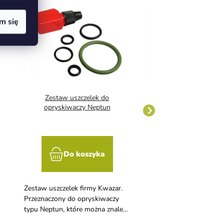
m się
Zestaw uszczelek do
Zestaw uszczele
opryskiwaczy Neptun
opryskiwacza St
Do koszyka
Do kosz
Zestaw uszczelek firmy Kwazar.
Zabezpieczenie bezbłędn
Przeznaczony do opryskiwaczy
opryskiwacza jest kluc
typu Neptun, które można znaleźć
równomiernej aplikacji
w naszej ofercie.
w winnicy i ogrodzie. 