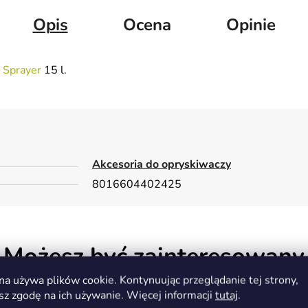
Opis
Ocena
Opinie
k
Sprayer
15 l.
Akcesoria do opryskiwaczy
8016604402425
Możesz być zainteresowany
na używa plików cookie. Kontynuując przeglądanie tej strony,
sz zgodę na ich używanie. Więcej informacji
tutaj
.