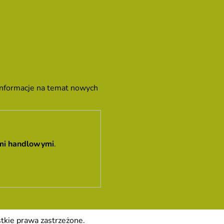
 informacje na temat nowych
mi handlowymi
.
tkie prawa zastrzeżone.