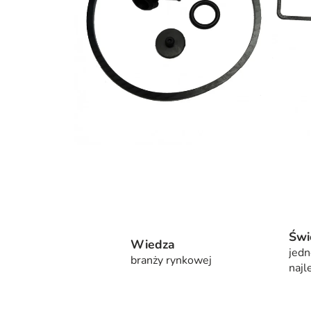
Świ
Wiedza
jedn
branży rynkowej
najl