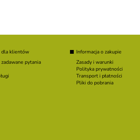
 dla klientów
Informacja o zakupie
 zadawane pytania
Zasady i warunki
Polityka prywatności
ługi
Transport i płatności
Pliki do pobrania