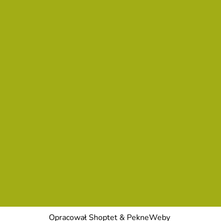
Opracował Shoptet
&
PekneWeby