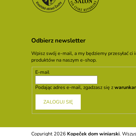
Odbierz newsletter
Wpisz swój e-mail, a my będziemy przesyłać ci
produktów na naszym e-shop.
E-mail
Podając adres e-mail, zgadzasz się z
warunka
ZALOGUJ SIĘ
Copyright 2026
Kopeček dom winiarski
. Wszys