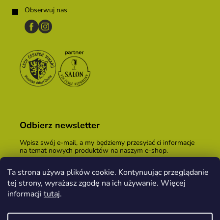
Obserwuj nas
Odbierz newsletter
Wpisz swój e-mail, a my będziemy przesyłać ci informacje
na temat nowych produktów na naszym e-shop.
E-mail
Ta strona używa plików cookie. Kontynuując przeglądanie
tej strony, wyrażasz zgodę na ich używanie. Więcej
Podając adres e-mail, zgadzasz się z
warunkami
handlowymi
.
informacji
tutaj
.
ZALOGUJ SIĘ