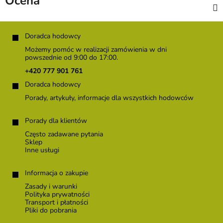
Ocena
S
t
Doradca hodowcy
o
Możemy pomóc w realizacji zamówienia w dni
p
powszednie od 9:00 do 17:00.
k
+420 777 901 761
a
Doradca hodowcy
Porady, artykuły, informacje dla wszystkich hodowców
Porady dla klientów
Często zadawane pytania
Sklep
Inne usługi
Informacja o zakupie
Zasady i warunki
Polityka prywatności
Transport i płatności
Pliki do pobrania