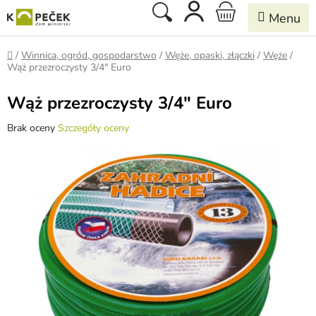
Przejść
Szukaj
KOSZYK
do
treści
Home
/
Winnica, ogród, gospodarstwo
/
Węże, opaski, złączki
/
Węże
/
Wąż przezroczysty 3/4" Euro
Wąż przezroczysty 3/4" Euro
Średnia
Brak oceny
Szczegóły oceny
ocena
produktu
wynosi
0,0
na
5
gwiazdek.