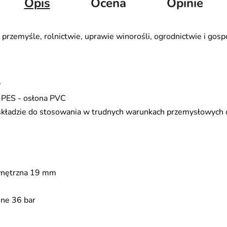
Opis
Ocena
Opinie
rzemyśle, rolnictwie, uprawie winorośli, ogrodnictwie i go
y
 PES - osłona PVC
i składzie do stosowania w trudnych warunkach przemysłowych 
wnętrzna 19 mm
jne 36 bar