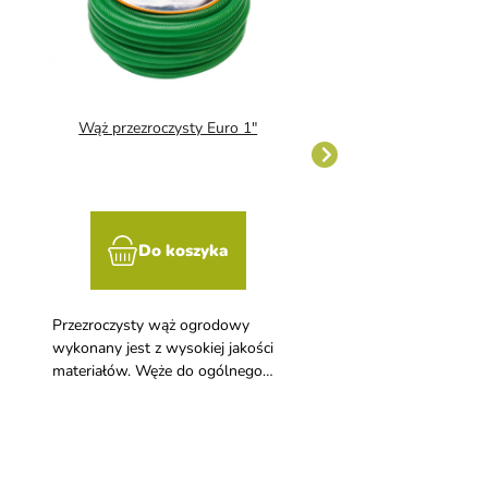
Wąż przezroczysty Euro 1"
Wąż bez oplotu 
Do koszyka
Do kosz
Przezroczysty wąż ogrodowy
Wąż bez oplotu 5/8"
wykonany jest z wysokiej jakości
materiałów. Węże do ogólnego
zastosowania - w ogrodnictwie,
rolnictwie, przemyśle i
gospodarstwach domowych.