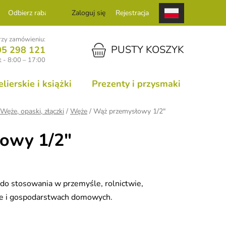
Odbierz rabat
Zaloguj się
Rejestracja
zy zamówieniu:
KOSZYK
PUSTY KOSZYK
05 298 121
 - 8:00 – 17:00
ierskie i książki
Prezenty i przysmaki
Węże, opaski, złączki
/
Węże
/
Wąż przemysłowy 1/2"
owy 1/2"
o stosowania w przemyśle, rolnictwie,
ie i gospodarstwach domowych.