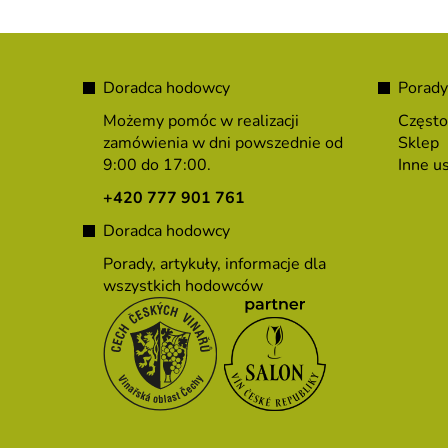
S
t
Doradca hodowcy
Porady
o
Możemy pomóc w realizacji
Często
p
zamówienia w dni powszednie od
Sklep
9:00 do 17:00.
Inne us
k
a
+420 777 901 761
Doradca hodowcy
Porady, artykuły, informacje dla
wszystkich hodowców