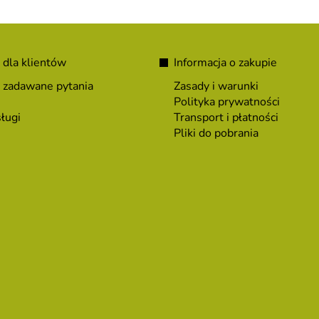
 dla klientów
Informacja o zakupie
 zadawane pytania
Zasady i warunki
Polityka prywatności
ługi
Transport i płatności
Pliki do pobrania