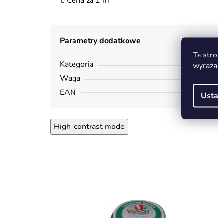
Cena za 1 m
Parametry dodatkowe
Ta stro
Kategoria
wyraża
Waga
EAN
Usta
High-contrast mode