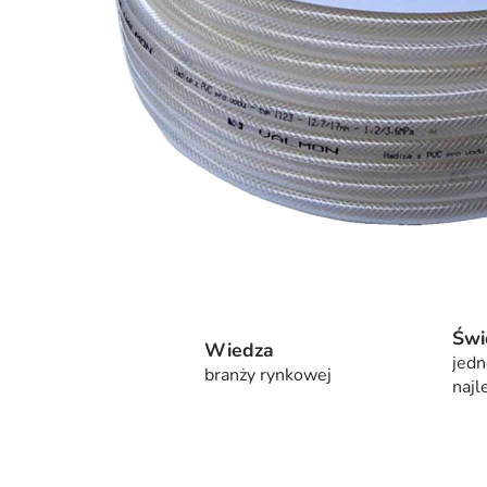
Świ
Wiedza
jedn
branży rynkowej
najl