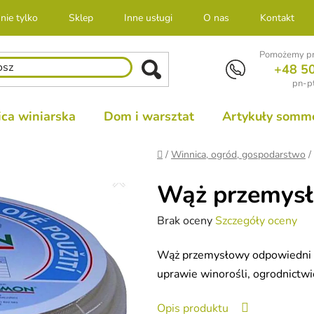
nie tylko
Sklep
Inne usługi
O nas
Kontakt
Pomożemy pr
+48 5
pn-pt
ca winiarska
Dom i warsztat
Artykuły sommel
Home
/
Winnica, ogród, gospodarstwo
/
Wąż przemysł
Średnia
Brak oceny
Szczegóły oceny
ocena
Wąż przemysłowy odpowiedni d
produktu
uprawie winorośli, ogrodnictw
wynosi
0,0
Opis produktu