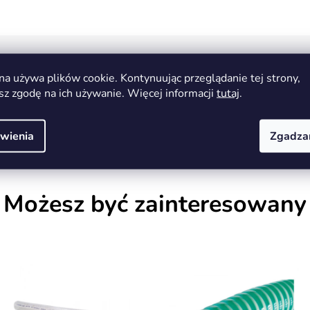
na używa plików cookie. Kontynuując przeglądanie tej strony,
Węże
sz zgodę na ich używanie. Więcej informacji
tutaj
.
0.19 kg
8591956123247
wienia
Zgadza
Możesz być zainteresowany