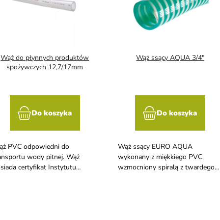
Wąż do płynnych produktów
Wąż ssący AQUA 3/4"
spożywczych 12,7/17mm
Do koszyka
Do koszyka
ż PVC odpowiedni do
Wąż ssący EURO AQUA
ansportu wody pitnej. Wąż
wykonany z miękkiego PVC
siada certyfikat Instytutu
wzmocniony spiralą z twardego
rowia z siedzibą w Ostrawie.
PVC.