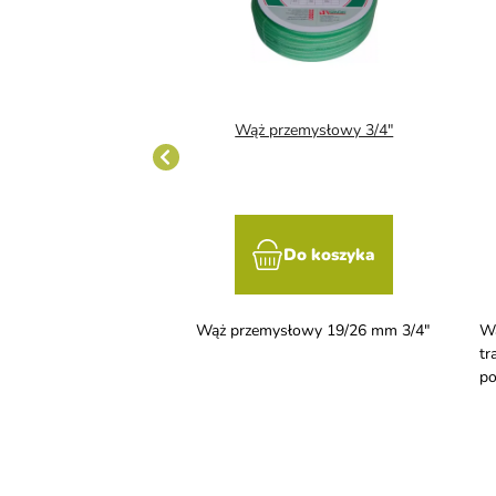
do wina 1,5 m
Wąż przemysłowy 3/4"
Do koszyka
Do koszyka
zy z zakrzywionymi
Wąż przemysłowy 19/26 mm 3/4"
Wą
służy do rozlewania
tr
po
Zd