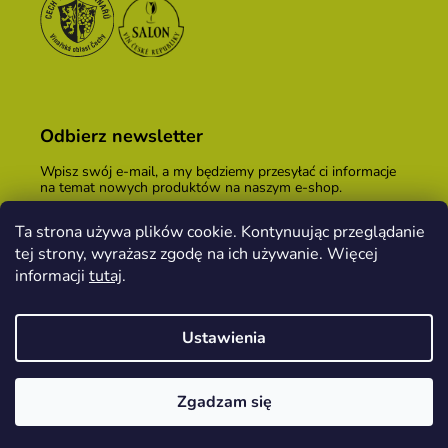
Odbierz newsletter
Wpisz swój e-mail, a my będziemy przesyłać ci informacje
na temat nowych produktów na naszym e-shop.
E-mail
Ta strona używa plików cookie. Kontynuując przeglądanie
tej strony, wyrażasz zgodę na ich używanie. Więcej
Podając adres e-mail, zgadzasz się z
warunkami
handlowymi
.
informacji
tutaj
.
ZALOGUJ SIĘ
Ustawienia
Opracował Shoptet
&
PekneWeby
Zgadzam się
Copyright 2026
Kopeček dom winiarski
. Wszystkie
prawa zastrzeżone.