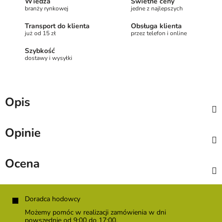
Wiedza
Świetne ceny
branży rynkowej
jedne z najlepszych
Transport do klienta
Obsługa klienta
już od 15 zł
przez telefon i online
Szybkość
dostawy i wysyłki
Opis
Opinie
Ocena
S
t
Doradca hodowcy
o
Możemy pomóc w realizacji zamówienia w dni
p
powszednie od 9:00 do 17:00.