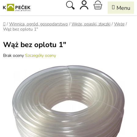
Przejść
Szukaj
KOSZYK
do
treści
Home
/
Winnica, ogród, gospodarstwo
/
Węże, opaski, złączki
/
Węże
/
Wąż bez oplotu 1"
Wąż bez oplotu 1"
Średnia
Brak oceny
Szczegóły oceny
ocena
produktu
wynosi
0,0
na
5
gwiazdek.