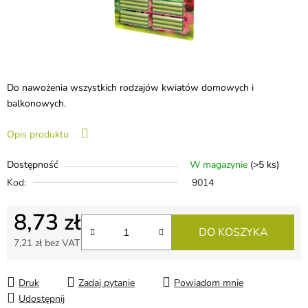
Do nawożenia wszystkich rodzajów kwiatów domowych i
balkonowych.
Opis produktu
Dostępność
W magazynie
(>5 ks)
Kod:
9014
8,73 zł
DO KOSZYKA
7,21 zł bez VAT
Cena jednostkowa:
Druk
Zadaj pytanie
Powiadom mnie
Udostępnij