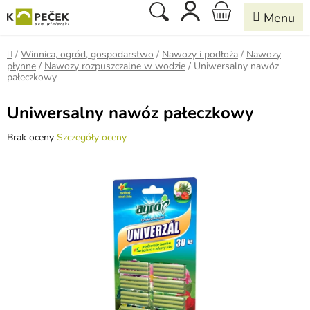
Przejść
Szukaj
KOSZYK
do
treści
Home
/
Winnica, ogród, gospodarstwo
/
Nawozy i podłoża
/
Nawozy
płynne
/
Nawozy rozpuszczalne w wodzie
/
Uniwersalny nawóz
pałeczkowy
Uniwersalny nawóz pałeczkowy
Średnia
Brak oceny
Szczegóły oceny
ocena
produktu
wynosi
0,0
na
5
gwiazdek.