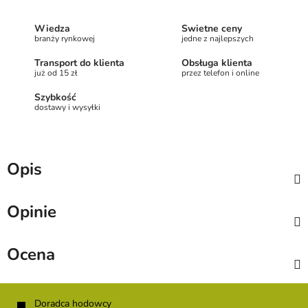
Wiedza
Świetne ceny
branży rynkowej
jedne z najlepszych
Transport do klienta
Obsługa klienta
już od 15 zł
przez telefon i online
Szybkość
dostawy i wysyłki
Opis
Opinie
Ocena
S
t
Doradca hodowcy