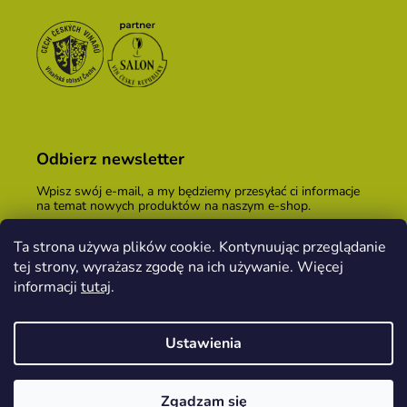
Odbierz newsletter
Wpisz swój e-mail, a my będziemy przesyłać ci informacje
na temat nowych produktów na naszym e-shop.
E-mail
Ta strona używa plików cookie. Kontynuując przeglądanie
tej strony, wyrażasz zgodę na ich używanie. Więcej
Podając adres e-mail, zgadzasz się z
warunkami
handlowymi
.
informacji
tutaj
.
ZALOGUJ SIĘ
Ustawienia
Opracował Shoptet
&
PekneWeby
Zgadzam się