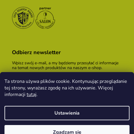
Odbierz newsletter
Wpisz swój e-mail, a my będziemy przesyłać ci informacje
na temat nowych produktów na naszym e-shop.
E-mail
Ta strona używa plików cookie. Kontynuując przeglądanie
tej strony, wyrażasz zgodę na ich używanie. Więcej
Podając adres e-mail, zgadzasz się z
warunkami
handlowymi
.
informacji
tutaj
.
ZALOGUJ SIĘ
Ustawienia
Opracował Shoptet
&
PekneWeby
Zgadzam się