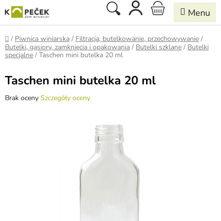
Przejść
Szukaj
KOSZYK
do
treści
Home
/
Piwnica winiarska
/
Filtracja, butelkowanie, przechowywanie
/
Butelki, gąsiory, zamknięcia i opakowania
/
Butelki szklane
/
Butelki
specjalne
/
Taschen mini butelka 20 ml
Taschen mini butelka 20 ml
Średnia
Brak oceny
Szczegóły oceny
ocena
produktu
wynosi
0,0
na
5
gwiazdek.