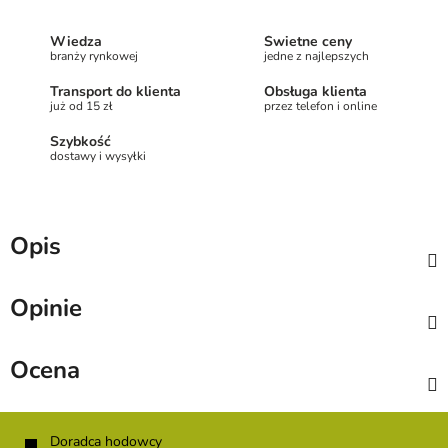
Wiedza
Świetne ceny
branży rynkowej
jedne z najlepszych
Transport do klienta
Obsługa klienta
już od 15 zł
przez telefon i online
Szybkość
dostawy i wysyłki
Opis
Opinie
Ocena
S
t
Doradca hodowcy