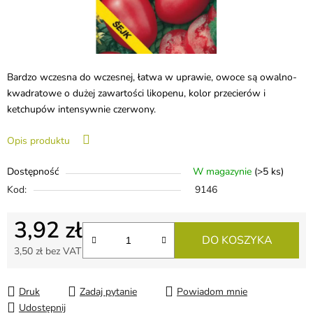
Bardzo wczesna do wczesnej, łatwa w uprawie, owoce są owalno-
kwadratowe o dużej zawartości likopenu, kolor przecierów i
ketchupów intensywnie czerwony.
Opis produktu
Dostępność
W magazynie
(>5 ks)
Kod:
9146
3,92 zł
DO KOSZYKA
3,50 zł bez VAT
Cena jednostkowa:
Druk
Zadaj pytanie
Powiadom mnie
Udostępnij