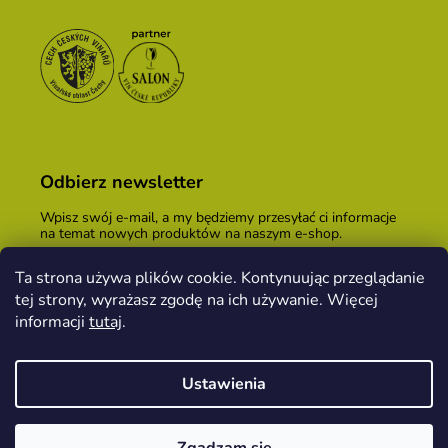
Odbierz newsletter
Wpisz swój e-mail, a my będziemy przesyłać ci informacje
na temat nowych produktów na naszym e-shop.
E-mail
Ta strona używa plików cookie. Kontynuując przeglądanie
tej strony, wyrażasz zgodę na ich używanie. Więcej
Podając adres e-mail, zgadzasz się z
warunkami
handlowymi
.
informacji
tutaj
.
ZALOGUJ SIĘ
Ustawienia
Opracował Shoptet
&
PekneWeby