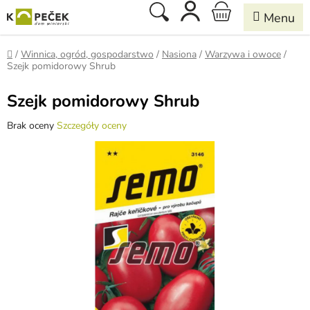
Przejść
Szukaj
KOSZYK
do
treści
Home
/
Winnica, ogród, gospodarstwo
/
Nasiona
/
Warzywa i owoce
/
Szejk pomidorowy Shrub
Szejk pomidorowy Shrub
Średnia
Brak oceny
Szczegóły oceny
ocena
produktu
wynosi
0,0
na
5
gwiazdek.