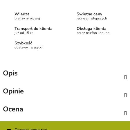
Wiedza
Świetne ceny
branży rynkowej
jedne z najlepszych
Transport do klienta
Obsługa klienta
już od 15 zł
przez telefon i online
Szybkość
dostawy i wysyłki
Opis
Opinie
Ocena
S
Doradca hodowcy