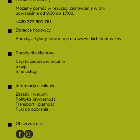
t
o
Możemy pomóc w realizacji zamówienia w dni
p
powszednie od 9:00 do 17:00.
k
+420 777 901 761
a
Doradca hodowcy
Porady, artykuły, informacje dla wszystkich hodowców
Porady dla klientów
Często zadawane pytania
Sklep
Inne usługi
Informacja o zakupie
Zasady i warunki
Polityka prywatności
Transport i płatności
Pliki do pobrania
Obserwuj nas