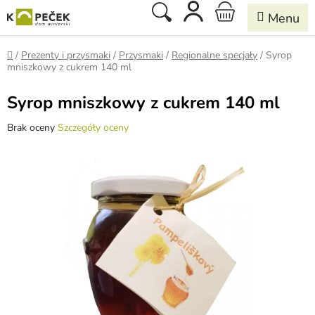
Przejść
Szukaj
KOSZYK
do
treści
Home
/
Prezenty i przysmaki
/
Przysmaki
/
Regionalne specjały
/
Syrop
mniszkowy z cukrem 140 ml
Syrop mniszkowy z cukrem 140 ml
Średnia
Brak oceny
Szczegóły oceny
ocena
produktu
wynosi
0,0
na
5
gwiazdek.