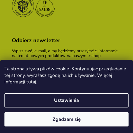
Odbierz newsletter
Wpisz swój e-mail, a my będziemy przesyłać ci informacje
na temat nowych produktów na naszym e-shop.
E-mail
Ta strona używa plików cookie. Kontynuując przeglądanie
tej strony, wyrażasz zgodę na ich używanie. Więcej
Podając adres e-mail, zgadzasz się z
warunkami
handlowymi
.
informacji
tutaj
.
ZALOGUJ SIĘ
Ustawienia
Opracował Shoptet
&
PekneWeby
Zgadzam się
Copyright 2026
Kopeček dom winiarski
. Wszystkie
prawa zastrzeżone.