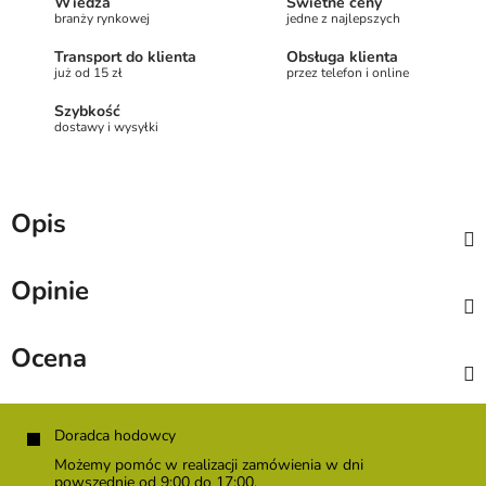
Wiedza
Świetne ceny
branży rynkowej
jedne z najlepszych
Transport do klienta
Obsługa klienta
już od 15 zł
przez telefon i online
Szybkość
dostawy i wysyłki
Opis
Opinie
Ocena
S
t
Doradca hodowcy
o
Możemy pomóc w realizacji zamówienia w dni
p
powszednie od 9:00 do 17:00.