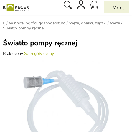
Przejść
Szukaj
KOSZYK
do
treści
Home
/
Winnica, ogród, gospodarstwo
/
Węże, opaski, złączki
/
Węże
/
Światło pompy ręcznej
Światło pompy ręcznej
Średnia
Brak oceny
Szczegóły oceny
ocena
produktu
wynosi
0,0
na
5
gwiazdek.