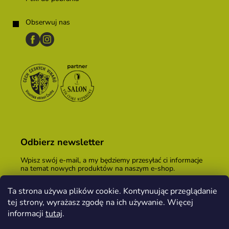
Obserwuj nas
Odbierz newsletter
Wpisz swój e-mail, a my będziemy przesyłać ci informacje
na temat nowych produktów na naszym e-shop.
E-mail
Ta strona używa plików cookie. Kontynuując przeglądanie
tej strony, wyrażasz zgodę na ich używanie. Więcej
Podając adres e-mail, zgadzasz się z
warunkami
handlowymi
.
informacji
tutaj
.