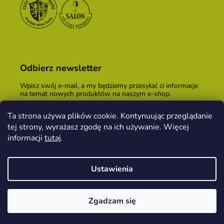
Odbierz newsletter
Wpisz swój e-mail, a my będziemy przesyłać ci informacje
na temat nowych produktów na naszym e-shop.
E-mail
Ta strona używa plików cookie. Kontynuując przeglądanie
tej strony, wyrażasz zgodę na ich używanie. Więcej
Podając adres e-mail, zgadzasz się z
warunkami
handlowymi
.
informacji
tutaj
.
ZALOGUJ SIĘ
Ustawienia
Opracował Shoptet
&
PekneWeby
Zgadzam się
Copyright 2026
Kopeček dom winiarski
. Wszystkie
prawa zastrzeżone.