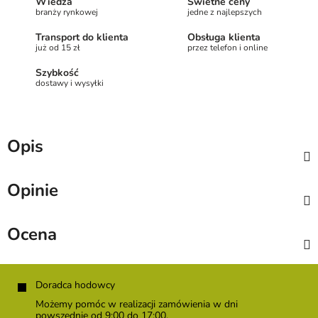
Wiedza
Świetne ceny
branży rynkowej
jedne z najlepszych
Transport do klienta
Obsługa klienta
już od 15 zł
przez telefon i online
Szybkość
dostawy i wysyłki
Opis
Opinie
Ocena
S
t
Doradca hodowcy
o
Możemy pomóc w realizacji zamówienia w dni
p
powszednie od 9:00 do 17:00.