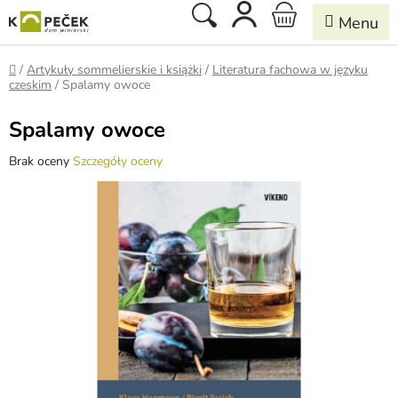
Przejść
Szukaj
KOSZYK
do
treści
Home
/
Artykuły sommelierskie i książki
/
Literatura fachowa w języku
czeskim
/
Spalamy owoce
Spalamy owoce
Średnia
Brak oceny
Szczegóły oceny
ocena
produktu
wynosi
0,0
na
5
gwiazdek.