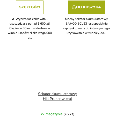
SZCZEGÓŁY
DO KOSZYKA
🔥 Wyprzedaż całkowita –
Mocny sekator akumulatorowy
oszczędzasz ponad 1 600 zł!
BAHCO BCL23 jest specjalnie
Cięcie do 30 mm – idealne do
zaprojektowany do intensywnego
winnic i sadów Niska waga 900
użytkowania w winnicy, do...
g...
Sekator akumulatorowy
Hill Pruner w etui
W magazynie
(>5 ks)