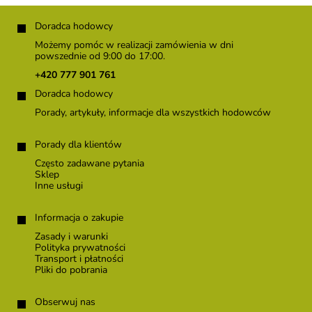
i
S
s
t
Doradca hodowcy
t
o
y
Możemy pomóc w realizacji zamówienia w dni
p
powszednie od 9:00 do 17:00.
k
+420 777 901 761
a
Doradca hodowcy
Porady, artykuły, informacje dla wszystkich hodowców
Porady dla klientów
Często zadawane pytania
Sklep
Inne usługi
Informacja o zakupie
Zasady i warunki
Polityka prywatności
Transport i płatności
Pliki do pobrania
Obserwuj nas