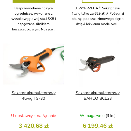
Bezprzewodowe nożyce
⚡ WYPRZEDAŻ: Sekator aku
ogrodnicze, wykonane z
4twig tylko za 629 zł! ⚡ Pożegnaj
wysokowęglowej stali SK5 i
ból rąk podczas zimowego cięcia
napędzane silnikiem
dzięki lekkiemu modelowi...
bezszczotkowym. Nożyce...
Sekator akumulatorowy
Sekator akumulatorowy
4twig TG-30
BAHCO BCL23
U dostawcy - na żądanie
W magazynie
(3 ks)
3 420,68 zł
6 199,46 zł