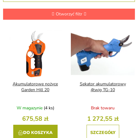
r
t
o
Otworzyć filtr
w
a
L
n
i
i
s
e
t
p
a
r
p
o
r
d
o
u
d
Akumulatorowe nożyce
Sekator akumulatorowy
k
u
Garden Hill 20
4twig TG-10
t
k
ó
t
W magazynie
(4 ks)
Brak towaru
w
ó
w
675,58 zł
1 272,55 zł
DO KOSZYKA
SZCZEGÓŁY