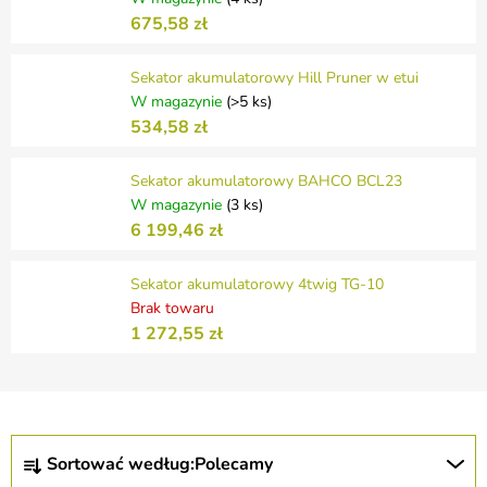
675,58 zł
Sekator akumulatorowy Hill Pruner w etui
W magazynie
(>5 ks)
534,58 zł
Sekator akumulatorowy BAHCO BCL23
W magazynie
(3 ks)
6 199,46 zł
Sekator akumulatorowy 4twig TG-10
Brak towaru
1 272,55 zł
S
Sortować według:
Polecamy
o