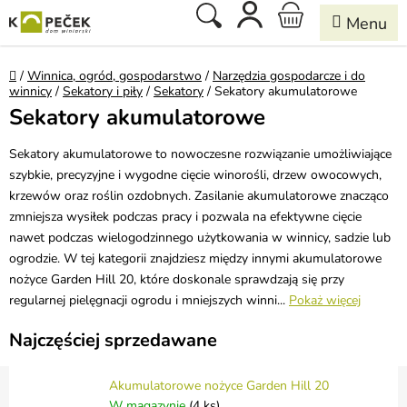
Przejść
Szukaj
KOSZYK
do
treści
Home
/
Winnica, ogród, gospodarstwo
/
Narzędzia gospodarcze i do
winnicy
/
Sekatory i piły
/
Sekatory
/
Sekatory akumulatorowe
Sekatory akumulatorowe
Sekatory akumulatorowe to nowoczesne rozwiązanie umożliwiające
szybkie, precyzyjne i wygodne cięcie winorośli, drzew owocowych,
krzewów oraz roślin ozdobnych. Zasilanie akumulatorowe znacząco
zmniejsza wysiłek podczas pracy i pozwala na efektywne cięcie
nawet podczas wielogodzinnego użytkowania w winnicy, sadzie lub
ogrodzie. W tej kategorii znajdziesz między innymi akumulatorowe
nożyce Garden Hill 20, które doskonale sprawdzają się przy
regularnej pielęgnacji ogrodu i mniejszych winni...
Pokaż więcej
Najczęściej sprzedawane
Akumulatorowe nożyce Garden Hill 20
W magazynie
(4 ks)