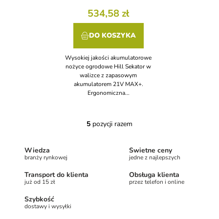
534,58 zł
DO KOSZYKA
Wysokiej jakości akumulatorowe
nożyce ogrodowe Hill Sekator w
walizce z zapasowym
akumulatorem 21V MAX+.
Ergonomiczna...
5
pozycji razem
K
o
n
Wiedza
Świetne ceny
t
branży rynkowej
jedne z najlepszych
r
o
Transport do klienta
Obsługa klienta
l
już od 15 zł
przez telefon i online
k
Szybkość
i
dostawy i wysyłki
l