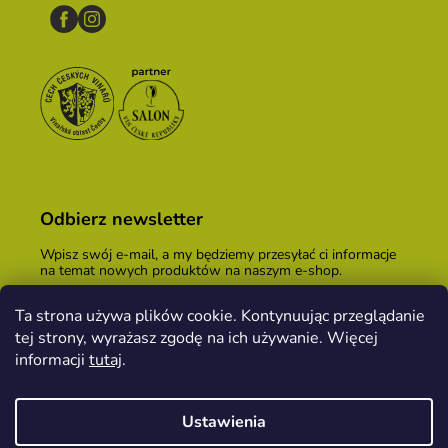
Odbierz newsletter
Wpisz swój e-mail, a my będziemy przesyłać ci informacje
na temat nowych produktów na naszym e-shop.
E-mail
Ta strona używa plików cookie. Kontynuując przeglądanie
tej strony, wyrażasz zgodę na ich używanie. Więcej
Podając adres e-mail, zgadzasz się z
warunkami
handlowymi
.
informacji
tutaj
.
ZALOGUJ SIĘ
Ustawienia