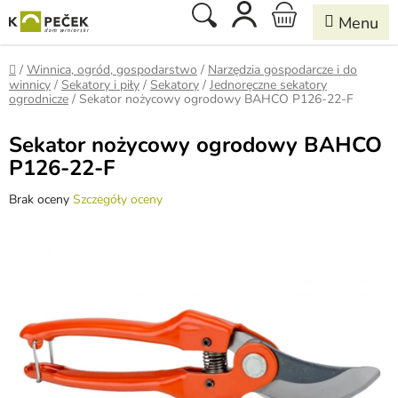
Przejść
Szukaj
KOSZYK
do
treści
Home
/
Winnica, ogród, gospodarstwo
/
Narzędzia gospodarcze i do
winnicy
/
Sekatory i piły
/
Sekatory
/
Jednoręczne sekatory
ogrodnicze
/
Sekator nożycowy ogrodowy BAHCO P126-22-F
Sekator nożycowy ogrodowy BAHCO
P126-22-F
Średnia
Brak oceny
Szczegóły oceny
ocena
produktu
wynosi
0,0
na
5
gwiazdek.