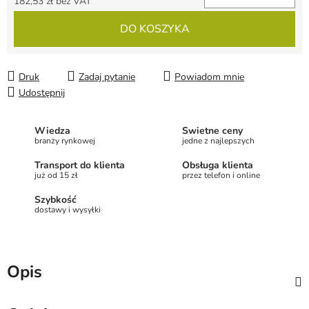
182,53 zł bez VAT
Cena jednostkowa:
DO KOSZYKA
Druk
Zadaj pytanie
Powiadom mnie
Udostępnij
Wiedza
Świetne ceny
branży rynkowej
jedne z najlepszych
Transport do klienta
Obsługa klienta
już od 15 zł
przez telefon i online
Szybkość
dostawy i wysyłki
Opis