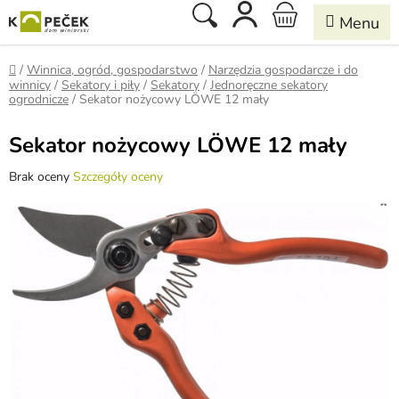
Przejść
Szukaj
KOSZYK
do
treści
Home
/
Winnica, ogród, gospodarstwo
/
Narzędzia gospodarcze i do
winnicy
/
Sekatory i piły
/
Sekatory
/
Jednoręczne sekatory
ogrodnicze
/
Sekator nożycowy LÖWE 12 mały
Sekator nożycowy LÖWE 12 mały
Średnia
Brak oceny
Szczegóły oceny
ocena
produktu
wynosi
0,0
na
5
gwiazdek.