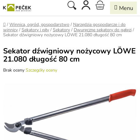
Przejść
Szukaj
KOSZYK
do
treści
Home
/
Winnica, ogród, gospodarstwo
/
Narzędzia gospodarcze i do
winnicy
/
Sekatory i piły
/
Sekatory
/
Dwuręczne sekatory do gałęzi
/
Sekator dźwigniowy nożycowy LÖWE 21.080 długość 80 cm
Sekator dźwigniowy nożycowy LÖWE
21.080 długość 80 cm
Średnia
Brak oceny
Szczegóły oceny
ocena
produktu
wynosi
0,0
na
5
gwiazdek.