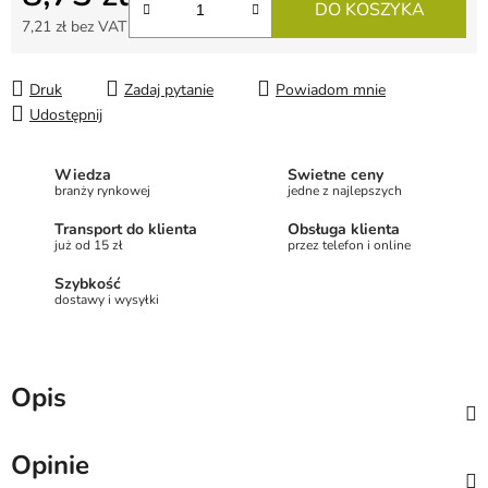
DO KOSZYKA
7,21 zł bez VAT
Cena jednostkowa:
Druk
Zadaj pytanie
Powiadom mnie
Udostępnij
Wiedza
Świetne ceny
branży rynkowej
jedne z najlepszych
Transport do klienta
Obsługa klienta
już od 15 zł
przez telefon i online
Szybkość
dostawy i wysyłki
Opis
Opinie