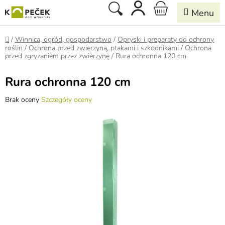
Przejść
Szukaj
KOSZYK
do
treści
Home
/
Winnica, ogród, gospodarstwo
/
Opryski i preparaty do ochrony
roślin
/
Ochrona przed zwierzyną, ptakami i szkodnikami
/
Ochrona
przed zgryzaniem przez zwierzynę
/
Rura ochronna 120 cm
Rura ochronna 120 cm
Średnia
Brak oceny
Szczegóły oceny
ocena
produktu
wynosi
0,0
na
5
gwiazdek.