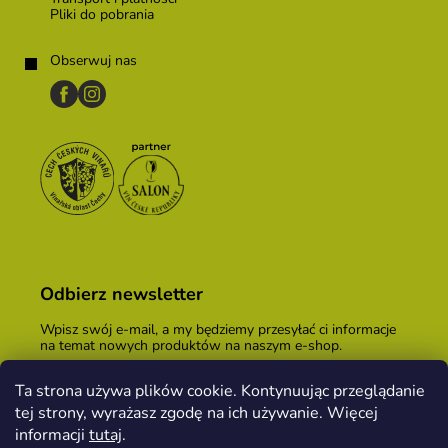
Pliki do pobrania
Obserwuj nas
Odbierz newsletter
Wpisz swój e-mail, a my będziemy przesyłać ci informacje
na temat nowych produktów na naszym e-shop.
E-mail
Ta strona używa plików cookie. Kontynuując przeglądanie
tej strony, wyrażasz zgodę na ich używanie. Więcej
Podając adres e-mail, zgadzasz się z
warunkami
handlowymi
.
informacji
tutaj
.