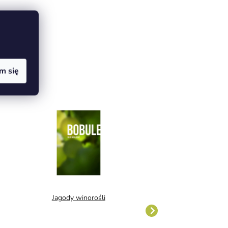
m się
Jagody winorośli
Technologia szam