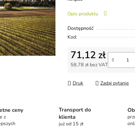
na
5
Opis produktu
gwiazdek.
Dostępność
Kod:
71,12 zł
58,78 zł bez VAT
Cena jednostkowa:
Druk
Zadaj pytanie
Transport do
etne ceny
Ob
klienta
e z
prz
epszych
onl
już od 15 zł