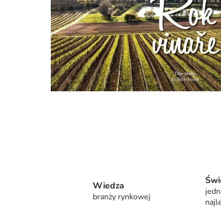
Świ
Wiedza
jedn
branży rynkowej
najl