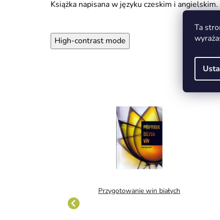
Książka napisana w języku czeskim i angielskim.
Ta stro
wyraża
High-contrast mode
Usta
ncyklopedia win
Przygotowanie win białych
 morawskich - tom 2