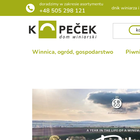
Przejść
doradzimy w zakresie asortymentu
Poradnik winiarza i 
do
+48 505 298 121
treści
Winnica, ogród, gospodarstwo
Piwni