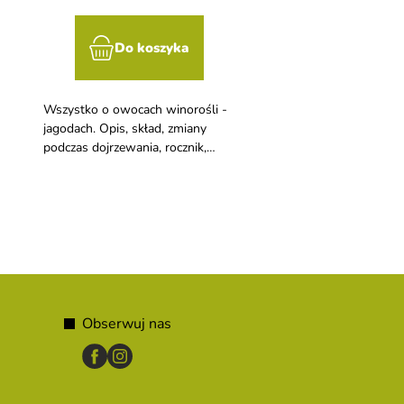
Do koszyka
Do kosz
Wszystko o owocach winorośli -
Książka o powstaniu i p
jagodach. Opis, skład, zmiany
szampana
e
podczas dojrzewania, rocznik,
czynniki wpływające, .....
Obserwuj nas