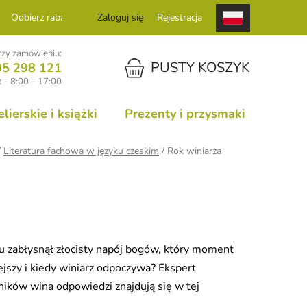
Odbierz rabat
Zaloguj się
Rejestracja
zy zamówieniu:
KOSZYK
PUSTY KOSZYK
05 298 121
 - 8:00 – 17:00
ierskie i książki
Prezenty i przysmaki
/
Literatura fachowa w języku czeskim
/
Rok winiarza
zku zabłysnął złocisty napój bogów, który moment
ejszy i kiedy winiarz odpoczywa? Ekspert
ików wina odpowiedzi znajdują się w tej