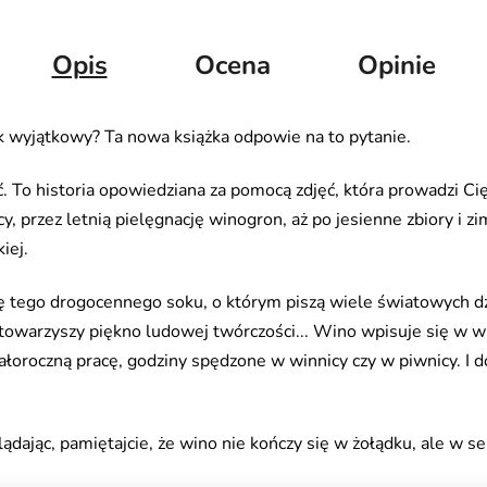
Opis
Ocena
Opinie
tak wyjątkowy? Ta nowa książka odpowie na to pytanie.
ęć. To historia opowiedziana za pomocą zdjęć, która prowadzi Ci
przez letnią pielęgnację winogron, aż po jesienne zbiory i zi
iej.
ę tego drogocennego soku, o którym piszą wiele światowych dzie
w towarzyszy piękno ludowej twórczości... Wino wpisuje się w 
ałoroczną pracę, godziny spędzone w winnicy czy w piwnicy. I 
ając, pamiętajcie, że wino nie kończy się w żołądku, ale w serc