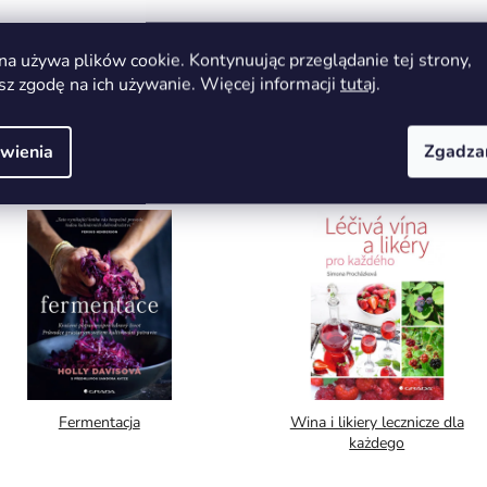
na używa plików cookie. Kontynuując przeglądanie tej strony,
sz zgodę na ich używanie. Więcej informacji
tutaj
.
Możesz być zainteresowany
wienia
Zgadza
Fermentacja
Wina i likiery lecznicze dla
każdego