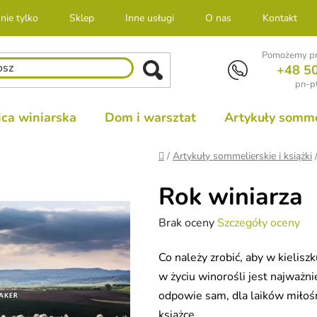
nie tylko
Sklep
Inne usługi
O nas
Kontakt
Pomożemy pr
+48 5
pn-pt
ca winiarska
Dom i warsztat
Artykuły sommel
Home
/
Artykuły sommelierskie i książki
Rok winiarza
Średnia
Brak oceny
Szczegóły oceny
ocena
Co należy zrobić, aby w kielis
produktu
w życiu winorośli jest najważni
wynosi
odpowie sam, dla laików miłośn
0,0
książce