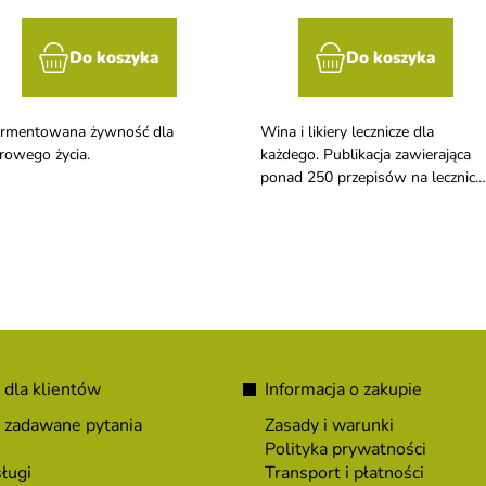
Do koszyka
Do koszyka
rmentowana żywność dla
Wina i likiery lecznicze dla
rowego życia.
każdego. Publikacja zawierająca
ponad 250 przepisów na lecznicz
wina i likiery, napoje, które
pomogą wyciszyć umysł i
wzmocnić organizm.
 dla klientów
Informacja o zakupie
 zadawane pytania
Zasady i warunki
Polityka prywatności
ługi
Transport i płatności