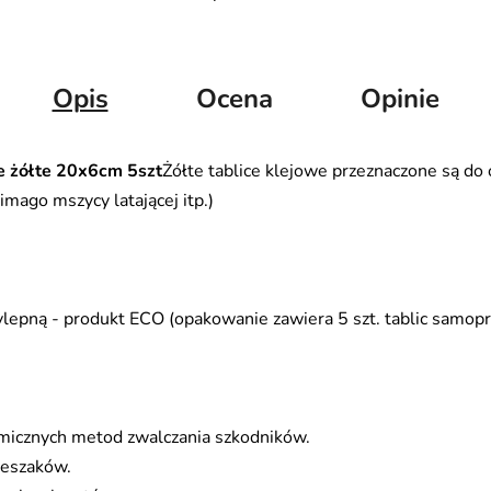
Opis
Ocena
Opinie
e żółte 20x6cm 5szt
Żółte tablice klejowe przeznaczone są do
imago mszycy latającej itp.)
ylepną - produkt ECO (opakowanie zawiera 5 szt. tablic samopr
micznych metod zwalczania szkodników.
ieszaków.