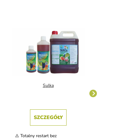
Sulka
Talerze stopsetowe
niebieskie 5 s
SZCZEGÓŁY
Do kosz
⚠️ Totalny restart bez