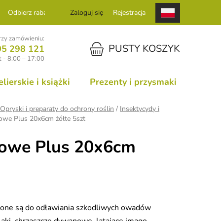
Odbierz rabat
Zaloguj się
Rejestracja
zy zamówieniu:
KOSZYK
PUSTY KOSZYK
05 298 121
 - 8:00 – 17:00
ierskie i książki
Prezenty i przysmaki
Opryski i preparaty do ochrony roślin
/
Insektycydy i
towe Plus 20x6cm żółte 5szt
towe Plus 20x6cm
czone są do odławiania szkodliwych owadów