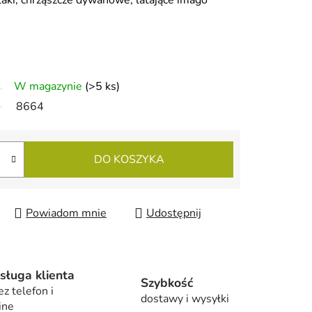
glaki, chrząszcze dywanowe, latające imago
W magazynie
(>5 ks)
8664
DO KOSZYKA
Powiadom mnie
Udostępnij
sługa klienta
Szybkość
ez telefon i
dostawy i wysyłki
ine