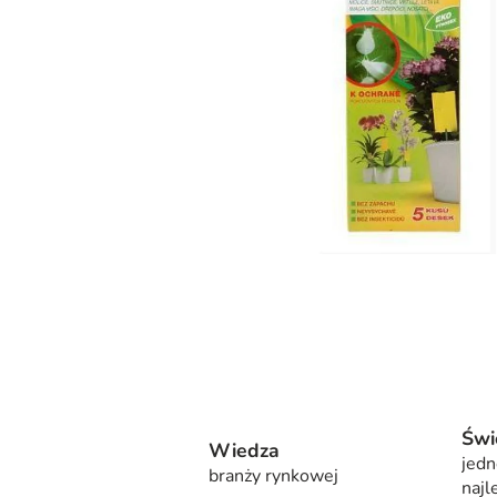
Świ
Wiedza
jedn
branży rynkowej
najl