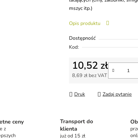
latających (ćmy, żałobniki, śmi
wynosi
mszyc itp.)
0,0
na
Opis produktu
5
gwiazdek.
Dostępność
Kod:
10,52 zł
8,69 zł bez VAT
Cena jednostkowa:
Druk
Zadaj pytanie
Transport do
etne ceny
Ob
klienta
e z
prz
epszych
onl
już od 15 zł