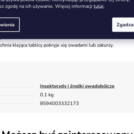
nitorowania, sygnalizowania porażenia i ograniczania gęstoś
sz zgodę na ich używanie. Więcej informacji
tutaj
.
ch szklarniowych, w ogrodzie i gospodarstwie domowym.
wienia
Zgadza
.
nia klejąca tablicy pokryje się owadami lub zakurzy.
Insektycydy i środki owadobójcze
0.1 kg
8594003332173