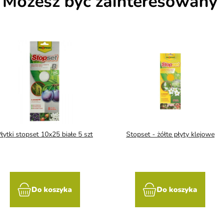
Możesz być zainteresowany
łytki stopset 10x25 białe 5 szt
Stopset - żółte płyty klejowe
Do koszyka
Do koszyka