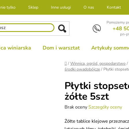
nie tylko
Sklep
Inne usługi
O nas
Kontakt
Pomożemy pr
+48 5
pn-pt
ca winiarska
Dom i warsztat
Artykuły sommel
Home
/
Winnica, ogród, gospodarstwo
/
środki owadobójcze
/
Płytki stopse
Płytki stopse
żółte 5szt
Średnia
Brak oceny
Szczegóły oceny
ocena
Żółte tablice klejowe przezna
produktu