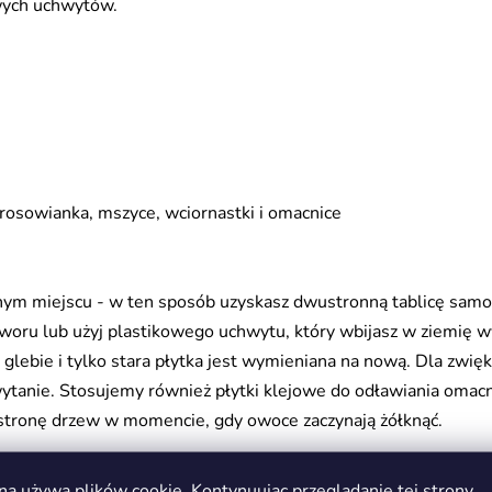
wych uchwytów.
prosowianka, mszyce, wciornastki i omacnice
onym miejscu - w ten sposób uzyskasz dwustronną tablicę samo
otworu lub użyj plastikowego uchwytu, który wbijasz w ziemię 
glebie i tylko stara płytka jest wymieniana na nową. Dla zwięk
hwytanie. Stosujemy również płytki klejowe do odławiania omac
stronę drzew w momencie, gdy owoce zaczynają żółknąć.
na używa plików cookie. Kontynuując przeglądanie tej strony,