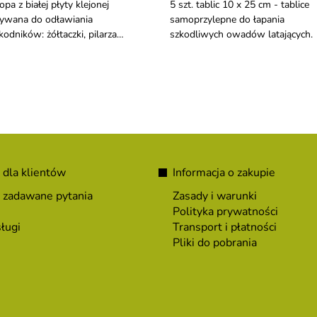
opa z białej płyty klejonej
5 szt. tablic 10 x 25 cm - tablice
ywana do odławiania
samoprzylepne do łapania
kodników: żółtaczki, pilarza
szkodliwych owadów latających.
błoniowego, pilarza śliwowego.
daje się do jabłek, śliwek,
zoskwiń, moreli.
 dla klientów
Informacja o zakupie
 zadawane pytania
Zasady i warunki
Polityka prywatności
ługi
Transport i płatności
Pliki do pobrania