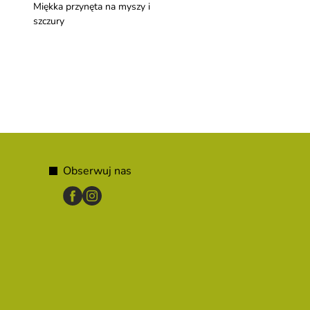
Miękka przynęta na myszy i
Mała plastikowa pułapk
szczury
Obserwuj nas