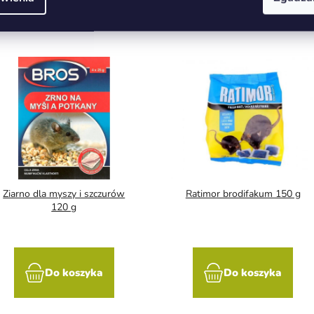
Możesz być zainteresowany
Ziarno dla myszy i szczurów
Ratimor brodifakum 150 g
120 g
Do koszyka
Do koszyka