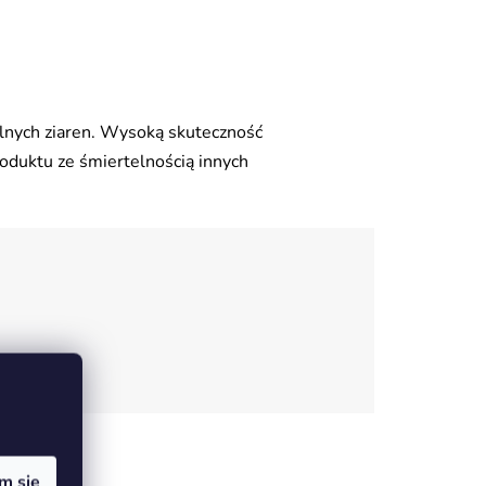
lnych ziaren. Wysoką skuteczność
roduktu ze śmiertelnością innych
m się