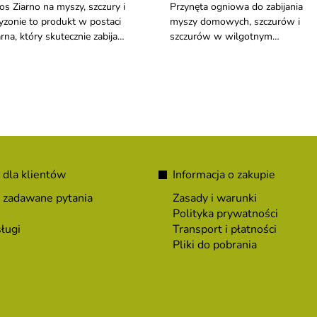
os Ziarno na myszy, szczury i
Przynęta ogniowa do zabijania
yzonie to produkt w postaci
myszy domowych, szczurów i
arna, który skutecznie zabija
szczurów w wilgotnym
szy, szczury i inne gryzonie.
środowisku.
 dla klientów
Informacja o zakupie
 zadawane pytania
Zasady i warunki
Polityka prywatności
ługi
Transport i płatności
Pliki do pobrania