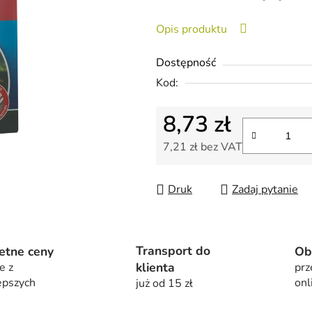
wynosi
Opis produktu
0,0
na
Dostępność
5
Kod:
gwiazdek.
8,73 zł
7,21 zł bez VAT
Cena jednostkowa:
Druk
Zadaj pytanie
Transport do
etne ceny
Ob
klienta
e z
prz
epszych
onl
już od 15 zł