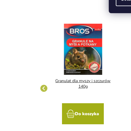
romadiolon granulat
Granulat dla myszy i szczurów
0g pudełko
140g
Do koszyka
Do koszyka