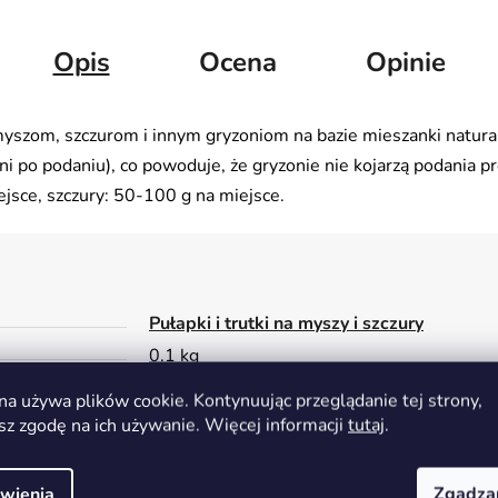
Opis
Ocena
Opinie
yszom, szczurom i innym gryzoniom na bazie mieszanki natura
i po podaniu), co powoduje, że gryzonie nie kojarzą podania p
sce, szczury: 50-100 g na miejsce.
Pułapki i trutki na myszy i szczury
0.1 kg
5904517242708
na używa plików cookie. Kontynuując przeglądanie tej strony,
sz zgodę na ich używanie. Więcej informacji
tutaj
.
wienia
Zgadza