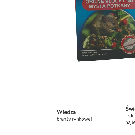
Świ
Wiedza
jedn
branży rynkowej
najl