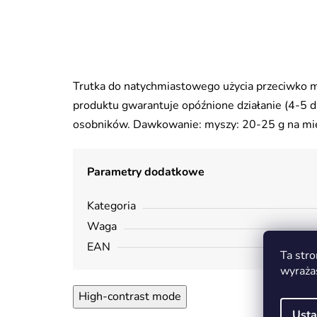
Trutka do natychmiastowego użycia przeciwko m
produktu gwarantuje opóźnione działanie (4-5 dn
osobników. Dawkowanie: myszy: 20-25 g na miej
Parametry dodatkowe
Kategoria
Waga
EAN
Ta stro
wyraża
High-contrast mode
Usta