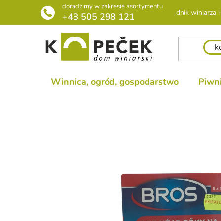
Przejść
doradzimy w zakresie asortymentu
Poradnik winiarza i 
do
+48 505 298 121
treści
Winnica, ogród, gospodarstwo
Piwni