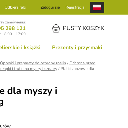
Odbierz rabat
Zaloguj się
Rejestracja
zy zamówieniu:
KOSZYK
PUSTY KOSZYK
05 298 121
 - 8:00 – 17:00
ierskie i książki
Prezenty i przysmaki
Opryski i preparaty do ochrony roślin
/
Ochrona przed
ułapki i trutki na myszy i szczury
/
Płatki zbożowe dla
e dla myszy i
g
zurów