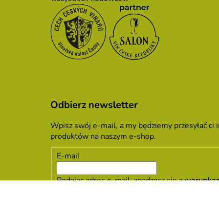
Odbierz newsletter
Wpisz swój e-mail, a my będziemy przesyłać ci
produktów na naszym e-shop.
E-mail
Podając adres e-mail, zgadzasz się z
warunka
ZALOGUJ SIĘ