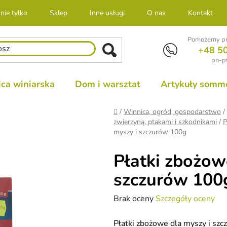
nie tylko
Sklep
Inne usługi
O nas
Kontakt
Pomożemy pr
+48 5
pn-pt
ca winiarska
Dom i warsztat
Artykuły sommel
Home
/
Winnica, ogród, gospodarstwo
/
zwierzyną, ptakami i szkodnikami
/
P
myszy i szczurów 100g
Płatki zbożow
szczurów 100
Średnia
Brak oceny
Szczegóły oceny
ocena
Płatki zbożowe dla myszy i szc
produktu