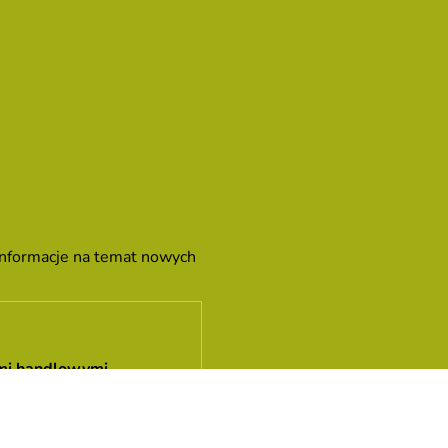
 informacje na temat nowych
mi handlowymi
.