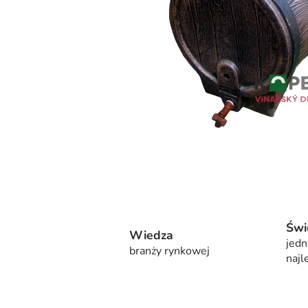
Świ
Wiedza
jedn
branży rynkowej
najl