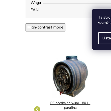
Waga
EAN
Ta stro
wyraża
High-contrast mode
Usta
na wino 40 l Roto
PE beczka na wino 180 l -
owalna
parafina