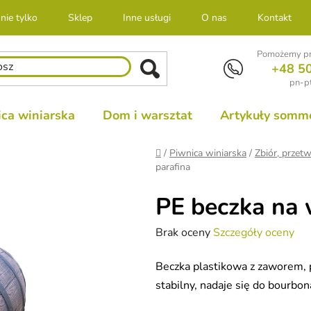
nie tylko
Sklep
Inne usługi
O nas
Kontakt
Pomożemy pr
+48 5
pn-pt
ca winiarska
Dom i warsztat
Artykuły sommel
Home
/
Piwnica winiarska
/
Zbiór, przetw
parafina
PE beczka na 
Średnia
Brak oceny
Szczegóły oceny
ocena
Beczka plastikowa z zaworem, 
produktu
stabilny, nadaje się do bourbona
wynosi
0,0