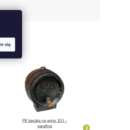
m się
PE beczka na wino 10 l -
PE beczka na wino
parafina
parafina