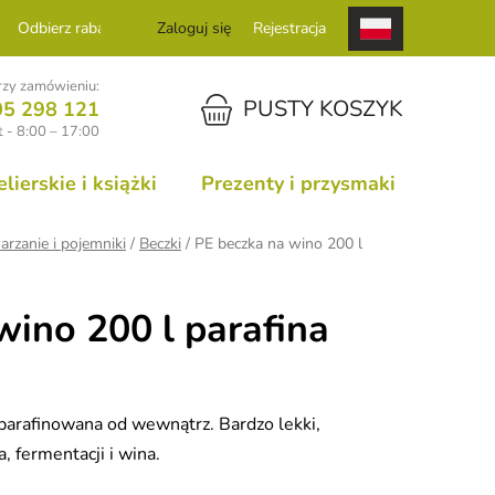
Odbierz rabat
Zaloguj się
Rejestracja
zy zamówieniu:
KOSZYK
PUSTY KOSZYK
05 298 121
 - 8:00 – 17:00
ierskie i książki
Prezenty i przysmaki
arzanie i pojemniki
/
Beczki
/
PE beczka na wino 200 l
wino 200 l parafina
parafinowana od wewnątrz. Bardzo lekki,
, fermentacji i wina.