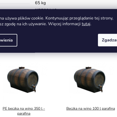
65 kg
NBP00146
na używa plików cookie. Kontynuując przeglądanie tej strony,
sz zgodę na ich używanie. Więcej informacji
tutaj
.
Możesz być zainteresowany
wienia
Zgadza
PE beczka na wino 350 l -
Beczka na wino 100 l parafina
parafina