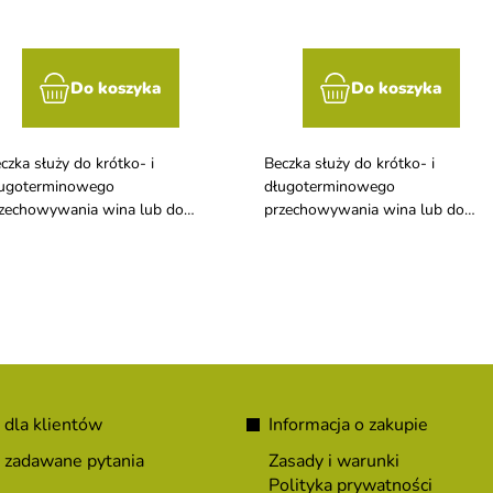
Do koszyka
Do koszyka
czka służy do krótko- i
Beczka służy do krótko- i
ugoterminowego
długoterminowego
zechowywania wina lub do
przechowywania wina lub do
rmentacji i odfermentowania
fermentacji i odfermentowania
odego wina za pomocą korka
młodego wina za pomocą korka
rmentacyjnego wkładanego w
fermentacyjnego wkładanego w
wór wieka beczki.
otwór wieka beczki. Długa
żywotność beczki, ma stabilne
płaskie dno, nie przewraca się i
nadaje się do transportu.
 dla klientów
Informacja o zakupie
 zadawane pytania
Zasady i warunki
Polityka prywatności