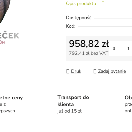
Opis produktu
na
5
Dostępność
gwiazdek.
Kod:
958,82 zł
792,41 zł bez VAT
Cena jednostkowa:
Druk
Zadaj pytanie
Transport do
etne ceny
Ob
klienta
e z
prz
epszych
onl
już od 15 zł