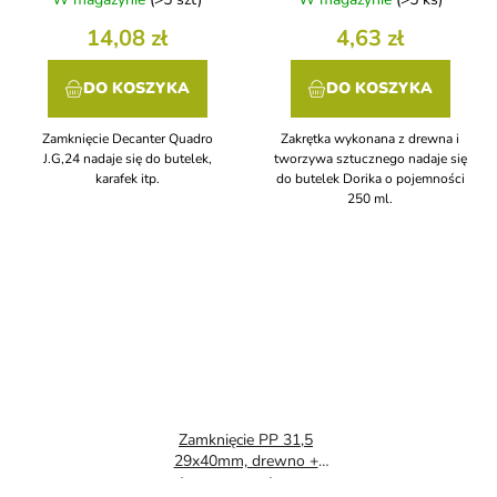
14,08 zł
4,63 zł
DO KOSZYKA
DO KOSZYKA
Zamknięcie Decanter Quadro
Zakrętka wykonana z drewna i
J.G,24 nadaje się do butelek,
tworzywa sztucznego nadaje się
karafek itp.
do butelek Dorika o pojemności
250 ml.
Zamknięcie PP 31,5
29x40mm, drewno +
tworzywo sztuczne