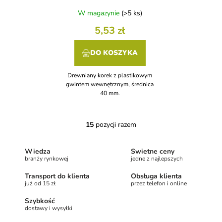
W magazynie
(>5 ks)
5,53 zł
DO KOSZYKA
Drewniany korek z plastikowym
gwintem wewnętrznym, średnica
40 mm.
15
pozycji razem
K
o
n
Wiedza
Świetne ceny
t
branży rynkowej
jedne z najlepszych
r
o
Transport do klienta
Obsługa klienta
l
już od 15 zł
przez telefon i online
k
Szybkość
i
dostawy i wysyłki
l