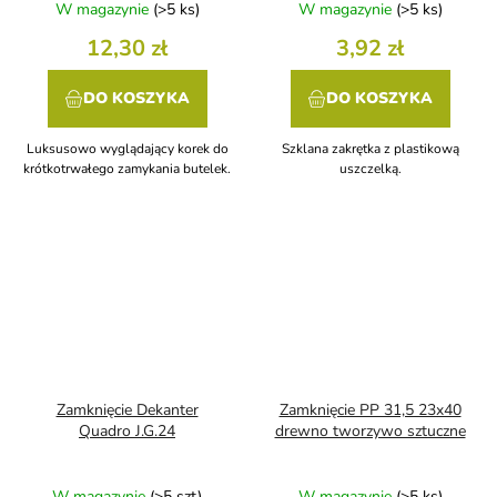
W magazynie
(>5 ks)
W magazynie
(>5 ks)
12,30 zł
3,92 zł
DO KOSZYKA
DO KOSZYKA
Luksusowo wyglądający korek do
Szklana zakrętka z plastikową
krótkotrwałego zamykania butelek.
uszczelką.
Zamknięcie Dekanter
Zamknięcie PP 31,5 23x40
Quadro J.G.24
drewno tworzywo sztuczne
W magazynie
(>5 szt)
W magazynie
(>5 ks)