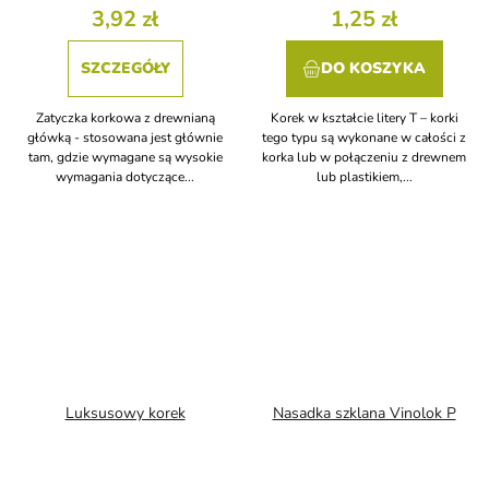
3,92 zł
1,25 zł
SZCZEGÓŁY
DO KOSZYKA
Zatyczka korkowa z drewnianą
Korek w kształcie litery T – korki
główką - stosowana jest głównie
tego typu są wykonane w całości z
tam, gdzie wymagane są wysokie
korka lub w połączeniu z drewnem
wymagania dotyczące...
lub plastikiem,...
Luksusowy korek
Nasadka szklana Vinolok P