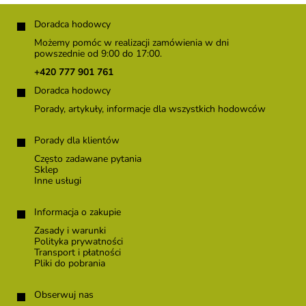
i
S
s
t
Doradca hodowcy
t
o
y
Możemy pomóc w realizacji zamówienia w dni
p
powszednie od 9:00 do 17:00.
k
+420 777 901 761
a
Doradca hodowcy
Porady, artykuły, informacje dla wszystkich hodowców
Porady dla klientów
Często zadawane pytania
Sklep
Inne usługi
Informacja o zakupie
Zasady i warunki
Polityka prywatności
Transport i płatności
Pliki do pobrania
Obserwuj nas