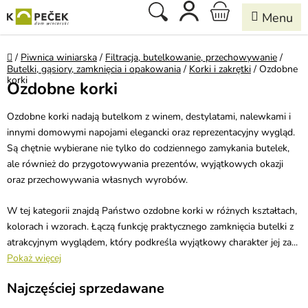
Przejść
Szukaj
KOSZYK
do
treści
Home
/
Piwnica winiarska
/
Filtracja, butelkowanie, przechowywanie
/
Butelki, gąsiory, zamknięcia i opakowania
/
Korki i zakrętki
/
Ozdobne
korki
Ozdobne korki
Ozdobne korki nadają butelkom z winem, destylatami, nalewkami i
innymi domowymi napojami elegancki oraz reprezentacyjny wygląd.
Są chętnie wybierane nie tylko do codziennego zamykania butelek,
ale również do przygotowywania prezentów, wyjątkowych okazji
oraz przechowywania własnych wyrobów.
W tej kategorii znajdą Państwo ozdobne korki w różnych kształtach,
kolorach i wzorach. Łączą funkcję praktycznego zamknięcia butelki z
atrakcyjnym wyglądem, który podkreśla wyjątkowy charakter jej za...
Pokaż więcej
Najczęściej sprzedawane