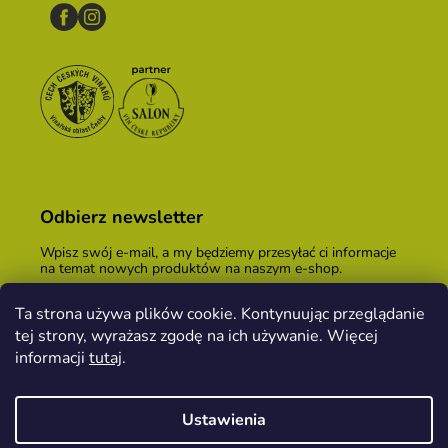
Odbierz newsletter
Wpisz swój e-mail, a my będziemy przesyłać ci informacje
na temat nowych produktów na naszym e-shop.
E-mail
Ta strona używa plików cookie. Kontynuując przeglądanie
tej strony, wyrażasz zgodę na ich używanie. Więcej
Podając adres e-mail, zgadzasz się z
warunkami
handlowymi
.
informacji
tutaj
.
ZALOGUJ SIĘ
Ustawienia