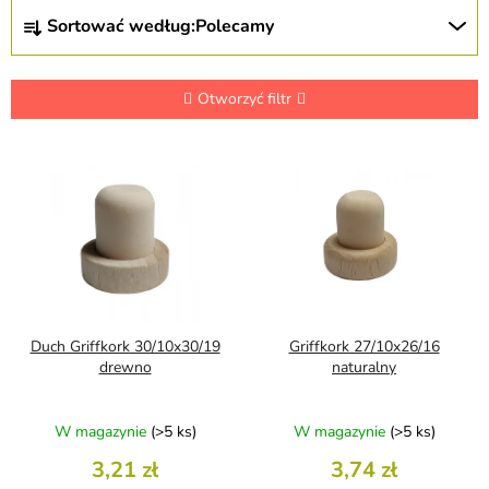
S
Sortować według:
Polecamy
o
r
t
o
Otworzyć filtr
w
a
L
n
i
i
s
e
t
p
a
r
p
o
r
d
o
u
d
Duch Griffkork 30/10x30/19
Griffkork 27/10x26/16
k
u
drewno
naturalny
t
k
ó
t
W magazynie
(>5 ks)
W magazynie
(>5 ks)
w
ó
w
3,21 zł
3,74 zł