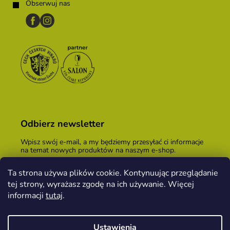
Obserwuj nas
Odbierz newsletter
Wpisz swój e-mail, a my będziemy przesyłać ci informacje
na temat nowych produktów na naszym e-shop.
E-mail
Ta strona używa plików cookie. Kontynuując przeglądanie
tej strony, wyrażasz zgodę na ich używanie. Więcej
Podając adres e-mail, zgadzasz się z
warunkami
handlowymi
.
informacji
tutaj
.
ZALOGUJ SIĘ
Ustawienia