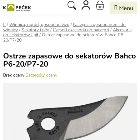
Przejść
Szukaj
KOSZYK
do
treści
Home
/
Winnica, ogród, gospodarstwo
/
Narzędzia gospodarcze i do
winnicy
/
Sekatory i piły
/
Częsci i akcesoria do narzędzi
/
Akcesoria
do sekatorów i pił
/
Ostrze zapasowe do sekatorów Bahco P6-
20/P7-20
Ostrze zapasowe do sekatorów Bahco
P6-20/P7-20
Średnia
Brak oceny
Szczegóły oceny
ocena
produktu
wynosi
0,0
na
5
gwiazdek.