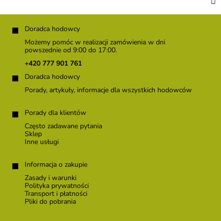
S
t
Doradca hodowcy
o
Możemy pomóc w realizacji zamówienia w dni
p
powszednie od 9:00 do 17:00.
k
+420 777 901 761
a
Doradca hodowcy
Porady, artykuły, informacje dla wszystkich hodowców
Porady dla klientów
Często zadawane pytania
Sklep
Inne usługi
Informacja o zakupie
Zasady i warunki
Polityka prywatności
Transport i płatności
Pliki do pobrania