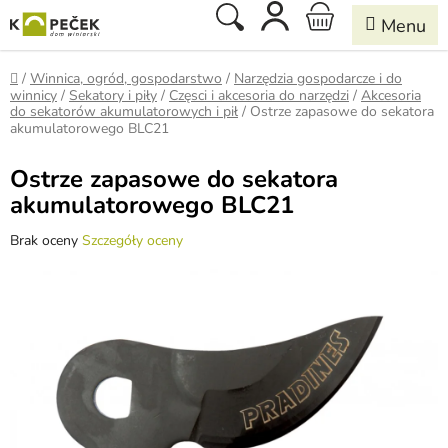
Przejść
Szukaj
KOSZYK
do
treści
Home
/
Winnica, ogród, gospodarstwo
/
Narzędzia gospodarcze i do
winnicy
/
Sekatory i piły
/
Częsci i akcesoria do narzędzi
/
Akcesoria
do sekatorów akumulatorowych i pił
/
Ostrze zapasowe do sekatora
akumulatorowego BLC21
Ostrze zapasowe do sekatora
akumulatorowego BLC21
Średnia
Brak oceny
Szczegóły oceny
ocena
produktu
wynosi
0,0
na
5
gwiazdek.