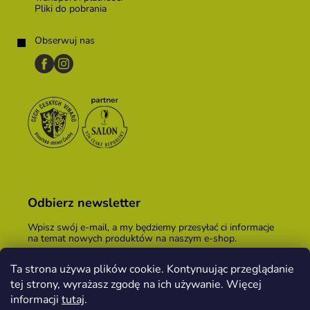
Pliki do pobrania
Obserwuj nas
Odbierz newsletter
Wpisz swój e-mail, a my będziemy przesyłać ci informacje
na temat nowych produktów na naszym e-shop.
E-mail
Ta strona używa plików cookie. Kontynuując przeglądanie
tej strony, wyrażasz zgodę na ich używanie. Więcej
Podając adres e-mail, zgadzasz się z
warunkami
handlowymi
.
informacji
tutaj
.