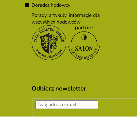
Doradca hodowcy
Porady, artykuły, informacje dla
wszystkich hodowców
Odbierz newsletter
Podając adres e-mail, zgadzasz się z
warunka
ZALOGUJ