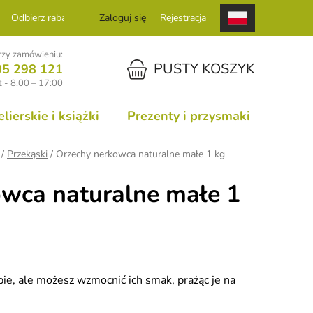
Odbierz rabat
Zaloguj się
Rejestracja
zy zamówieniu:
KOSZYK
PUSTY KOSZYK
05 298 121
 - 8:00 – 17:00
ierskie i książki
Prezenty i przysmaki
/
Przekąski
/
Orzechy nerkowca naturalne małe 1 kg
wca naturalne małe 1
e, ale możesz wzmocnić ich smak, prażąc je na