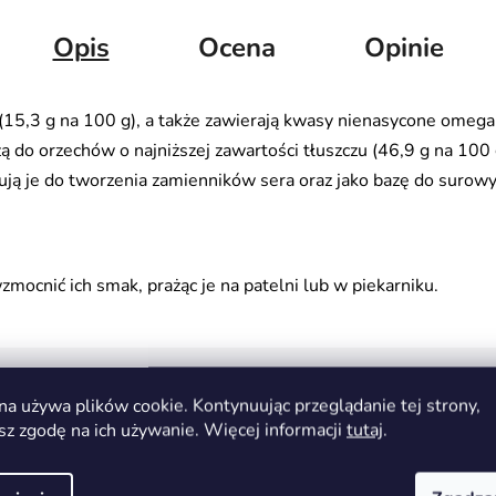
Opis
Ocena
Opinie
(15,3 g na 100 g), a także zawierają kwasy nienasycone omega
żą do orzechów o najniższej zawartości tłuszczu (46,9 g na 10
ują je do tworzenia zamienników sera oraz jako bazę do surowyc
ocnić ich smak, prażąc je na patelni lub w piekarniku.
na używa plików cookie. Kontynuując przeglądanie tej strony,
sz zgodę na ich używanie. Więcej informacji
tutaj
.
Przekąski
1 kg