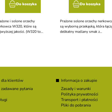
Do koszyka
Do koszyka
ażone i solone orzechy
Prażone solone orzechy nerkowc
rkowca W320, które są
są wyborną przekąską, która łącz
jwyższej jakości. (W320 to
delikatny maślany smak z
naczenie wysokiej jakości i
uzależniającą słonością. Są idealn
skonałych rozmiarów.)
zarówno do codziennego
podjadania, jak i jako szybkie
przekąski do wina lub piwa.
 dla klientów
Informacja o zakupie
 zadawane pytania
Zasady i warunki
Polityka prywatności
ługi
Transport i płatności
Pliki do pobrania