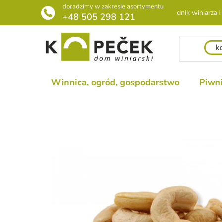
Przejść
doradzimy w zakresie asortymentu
Poradnik winiarza i 
do
+48 505 298 121
treści
Winnica, ogród, gospodarstwo
Piwni