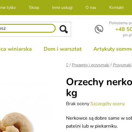
nie tylko
Sklep
Inne usługi
O nas
Kontakt
Pomożemy pr
+48 5
pn-pt
ca winiarska
Dom i warsztat
Artykuły sommel
Home
/
Prezenty i przysmaki
/
Przysmaki
Orzechy nerko
kg
Średnia
Brak oceny
Szczegóły oceny
ocena
Nerkowce są dobre same w sobi
produktu
patelni lub w piekarniku.
wynosi