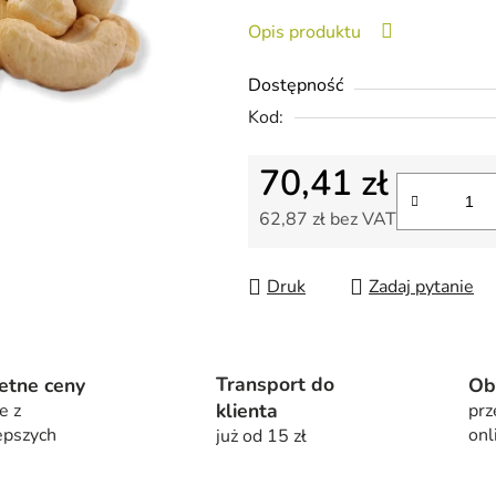
0,0
Opis produktu
na
5
Dostępność
gwiazdek.
Kod:
70,41 zł
62,87 zł bez VAT
Cena jednostkowa:
Druk
Zadaj pytanie
Transport do
etne ceny
Ob
klienta
e z
prz
epszych
onl
już od 15 zł