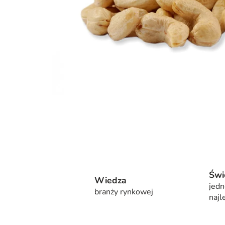
Świ
Wiedza
jedn
branży rynkowej
najl