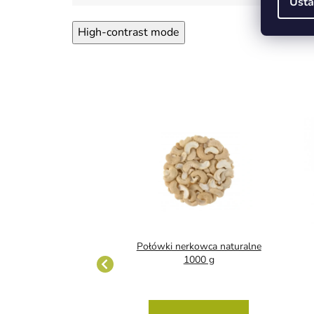
Usta
High-contrast mode
nerkowca naturalne
Połówki nerkowca naturalne
I natural 1 kg
1000 g