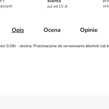
klienta
e z
prz
epszych
onl
już od 15 zł
Opis
Ocena
Opinie
i 0,06l - skośny. Przeznaczone do serwowania alkoholi lub b