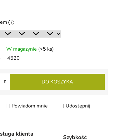
niem
?
W magazynie
(>5 ks)
4520
DO KOSZYKA
Powiadom mnie
Udostępnij
sługa klienta
Szybkość