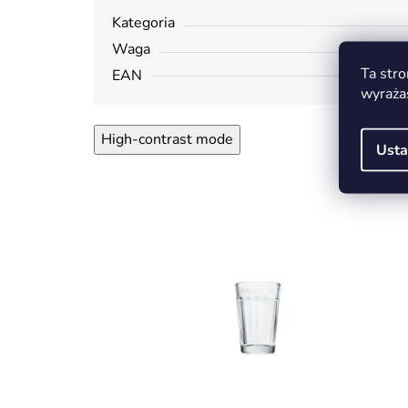
Kategoria
Waga
Ta stro
EAN
wyraża
High-contrast mode
Usta