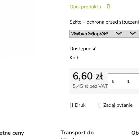
wynosi
Opis produktu
0,0
na
Szkło – ochrona przed stłucze
5
gwiazdek.
Dostępność
Kod:
6,60 zł
5,45 zł
bez VAT
Cena jednostkowa:
Druk
Zadaj pytanie
Transport do
etne ceny
Ob