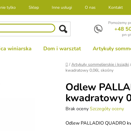
nie tylko
Sklep
Inne usługi
O nas
Kontakt
Pomożemy pr
+48 5
pn-pt
ca winiarska
Dom i warsztat
Artykuły sommel
Home
/
Artykuły sommelierskie i książki
kwadratowy 0,06l, skośny
Odlew PALL
kwadratowy 0,
Średnia
Brak oceny
Szczegóły oceny
ocena
Odlew PALLADIO QUADRO kwa
produktu