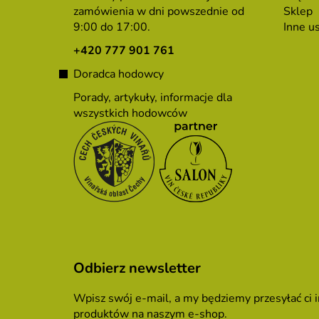
p
zamówienia w dni powszednie od
Sklep
9:00 do 17:00.
Inne us
k
a
+420 777 901 761
Doradca hodowcy
Porady, artykuły, informacje dla
wszystkich hodowców
Odbierz newsletter
Wpisz swój e-mail, a my będziemy przesyłać ci
produktów na naszym e-shop.