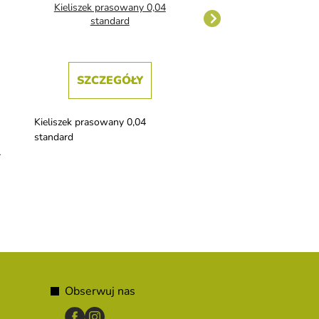
Kieliszek prasowany 0,04
Istanbul szklanka
standard
whisky
SZCZEGÓŁY
SZCZEGÓŁ
Kieliszek prasowany 0,04
Istanbul 260 ml whisky
standard
lub sznapsa.
Obserwuj nas