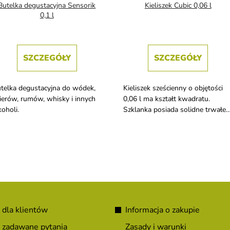
Butelka degustacyjna Sensorik
Kieliszek Cubic 0,06 l
0,1 l
SZCZEGÓŁY
SZCZEGÓŁY
telka degustacyjna do wódek,
Kieliszek sześcienny o objętości
kierów, rumów, whisky i innych
0,06 l ma kształt kwadratu.
koholi.
Szklanka posiada solidne trwałe
dno, dzięki czemu jest bardzo
stabilna.
 dla klientów
Informacja o zakupie
 zadawane pytania
Zasady i warunki