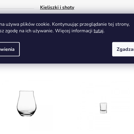
Kieliszki i shoty
0.23 kg
na używa plików cookie. Kontynuując przeglądanie tej strony,
SOD01043
sz zgodę na ich używanie. Więcej informacji
tutaj
.
wienia
Zgadza
Możesz być zainteresowany