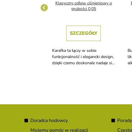
 nalewania Islande z
Klasyczny odlew ciśnieniowy o
wytem 5,5 cl
grubości 0,05
ZCZEGÓŁY
SZCZEGÓŁY
ści kieliszek z
Karafka ta łączy w sobie
Bu
pojemności 55 ml.
funkcjonalność i elegancki design,
li
dzięki czemu doskonale nadaje się
al
do serwowania różnych rodzajów
alkoholi.
S
t
Doradca hodowcy
Porady
o
Możemy pomóc w realizacji
Często