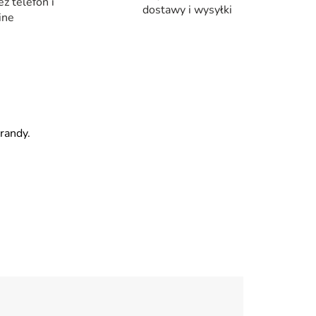
ez telefon i
dostawy i wysyłki
ine
randy.