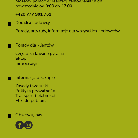
o
Możemy pomóc w realizacji zamówienia w dni
p
powszednie od 9:00 do 17:00.
k
+420 777 901 761
a
Doradca hodowcy
Porady, artykuły, informacje dla wszystkich hodowców
Porady dla klientów
Często zadawane pytania
Sklep
Inne usługi
Informacja o zakupie
Zasady i warunki
Polityka prywatności
Transport i płatności
Pliki do pobrania
Obserwuj nas