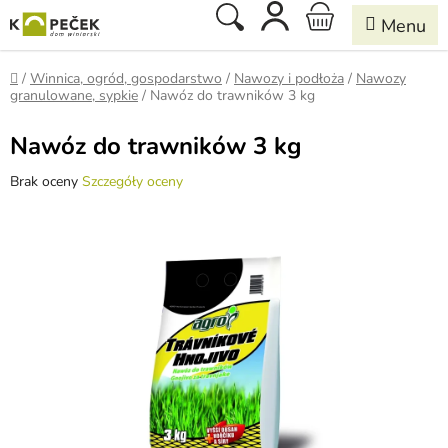
Przejść
Szukaj
KOSZYK
do
treści
Home
/
Winnica, ogród, gospodarstwo
/
Nawozy i podłoża
/
Nawozy
granulowane, sypkie
/
Nawóz do trawników 3 kg
Nawóz do trawników 3 kg
Średnia
Brak oceny
Szczegóły oceny
ocena
produktu
wynosi
0,0
na
5
gwiazdek.