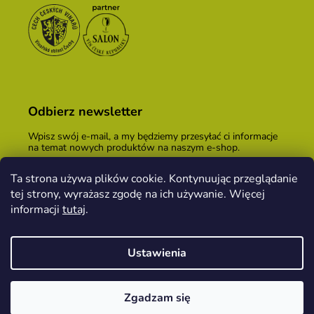
Odbierz newsletter
Wpisz swój e-mail, a my będziemy przesyłać ci informacje
na temat nowych produktów na naszym e-shop.
E-mail
Ta strona używa plików cookie. Kontynuując przeglądanie
tej strony, wyrażasz zgodę na ich używanie. Więcej
Podając adres e-mail, zgadzasz się z
warunkami
handlowymi
.
informacji
tutaj
.
ZALOGUJ SIĘ
Ustawienia
Opracował Shoptet
&
PekneWeby
Zgadzam się
Copyright 2026
Kopeček dom winiarski
. Wszystkie