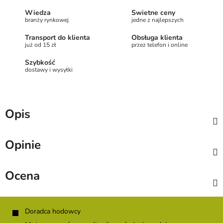
Wiedza
Świetne ceny
branży rynkowej
jedne z najlepszych
Transport do klienta
Obsługa klienta
już od 15 zł
przez telefon i online
Szybkość
dostawy i wysyłki
Opis
Opinie
Ocena
S
t
Doradca hodowcy