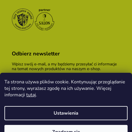
Odbierz newsletter
Wpisz swój e-mail, a my będziemy przesyłać ci informacje
na temat nowych produktów na naszym e-shop.
E-mail
Ta strona używa plików cookie. Kontynuując przeglądanie
tej strony, wyrażasz zgodę na ich używanie. Więcej
Podając adres e-mail, zgadzasz się z
warunkami
handlowymi
.
informacji
tutaj
.
ZALOGUJ SIĘ
Ustawienia
Opracował Shoptet
&
PekneWeby