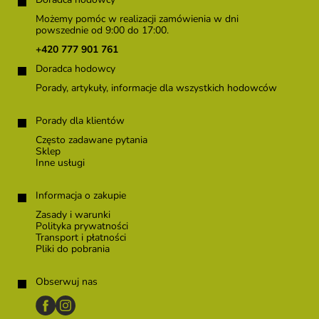
t
o
Możemy pomóc w realizacji zamówienia w dni
p
powszednie od 9:00 do 17:00.
k
+420 777 901 761
a
Doradca hodowcy
Porady, artykuły, informacje dla wszystkich hodowców
Porady dla klientów
Często zadawane pytania
Sklep
Inne usługi
Informacja o zakupie
Zasady i warunki
Polityka prywatności
Transport i płatności
Pliki do pobrania
Obserwuj nas