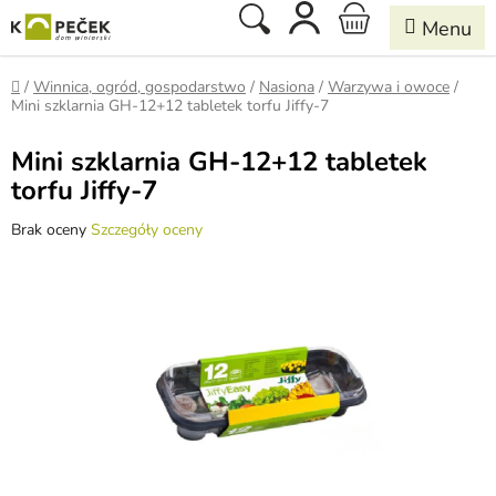
Przejść
Szukaj
KOSZYK
do
treści
Home
/
Winnica, ogród, gospodarstwo
/
Nasiona
/
Warzywa i owoce
/
Mini szklarnia GH-12+12 tabletek torfu Jiffy-7
Mini szklarnia GH-12+12 tabletek
torfu Jiffy-7
Średnia
Brak oceny
Szczegóły oceny
ocena
produktu
wynosi
0,0
na
5
gwiazdek.