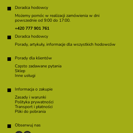
S
t
Doradca hodowcy
o
Możemy pomóc w realizacji zamówienia w dni
p
powszednie od 9:00 do 17:00.
k
+420 777 901 761
a
Doradca hodowcy
Porady, artykuły, informacje dla wszystkich hodowców
Porady dla klientów
Często zadawane pytania
Sklep
Inne usługi
Informacja o zakupie
Zasady i warunki
Polityka prywatności
Transport i płatności
Pliki do pobrania
Obserwuj nas