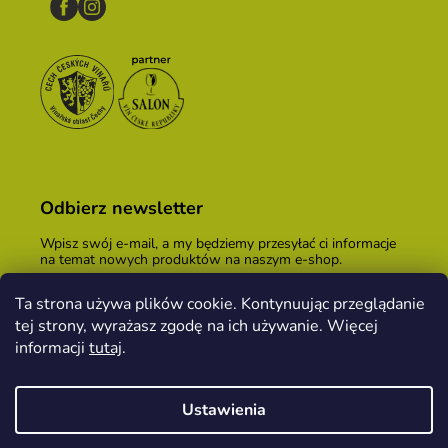
Odbierz newsletter
Wpisz swój e-mail, a my będziemy przesyłać ci informacje
na temat nowych produktów na naszym e-shop.
E-mail
Ta strona używa plików cookie. Kontynuując przeglądanie
tej strony, wyrażasz zgodę na ich używanie. Więcej
Podając adres e-mail, zgadzasz się z
warunkami
handlowymi
.
informacji
tutaj
.
ZALOGUJ SIĘ
Ustawienia