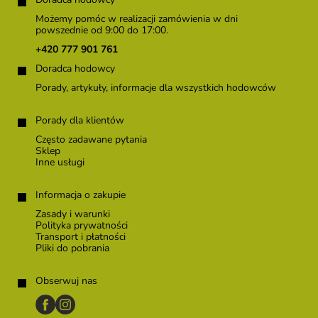
t
o
Możemy pomóc w realizacji zamówienia w dni
p
powszednie od 9:00 do 17:00.
k
+420 777 901 761
a
Doradca hodowcy
Porady, artykuły, informacje dla wszystkich hodowców
Porady dla klientów
Często zadawane pytania
Sklep
Inne usługi
Informacja o zakupie
Zasady i warunki
Polityka prywatności
Transport i płatności
Pliki do pobrania
Obserwuj nas