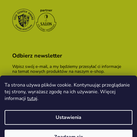
Odbierz newsletter
Wpisz swój e-mail, a my będziemy przesyłać ci informacje
na temat nowych produktów na naszym e-shop.
E-mail
Ta strona używa plików cookie. Kontynuując przeglądanie
tej strony, wyrażasz zgodę na ich używanie. Więcej
Podając adres e-mail, zgadzasz się z
warunkami
handlowymi
.
informacji
tutaj
.
ZALOGUJ SIĘ
Ustawienia
Opracował Shoptet
&
PekneWeby