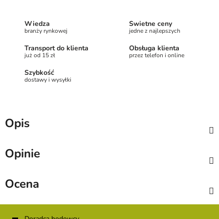
Wiedza
Świetne ceny
branży rynkowej
jedne z najlepszych
Transport do klienta
Obsługa klienta
już od 15 zł
przez telefon i online
Szybkość
dostawy i wysyłki
Opis
Opinie
Ocena
S
Doradca hodowcy