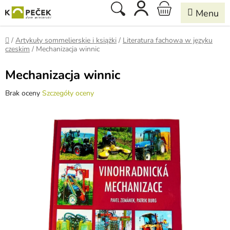
Przejść
Szukaj
KOSZYK
do
treści
Home
/
Artykuły sommelierskie i książki
/
Literatura fachowa w języku
czeskim
/
Mechanizacja winnic
Mechanizacja winnic
Średnia
Brak oceny
Szczegóły oceny
ocena
produktu
wynosi
0,0
na
5
gwiazdek.