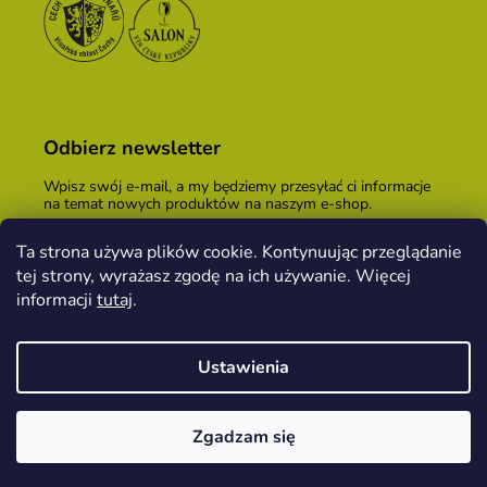
Odbierz newsletter
Wpisz swój e-mail, a my będziemy przesyłać ci informacje
na temat nowych produktów na naszym e-shop.
E-mail
Ta strona używa plików cookie. Kontynuując przeglądanie
tej strony, wyrażasz zgodę na ich używanie. Więcej
Podając adres e-mail, zgadzasz się z
warunkami
handlowymi
.
informacji
tutaj
.
ZALOGUJ SIĘ
Ustawienia
Opracował Shoptet
&
PekneWeby
Zgadzam się
Copyright 2026
Kopeček dom winiarski
. Wszystkie
prawa zastrzeżone.