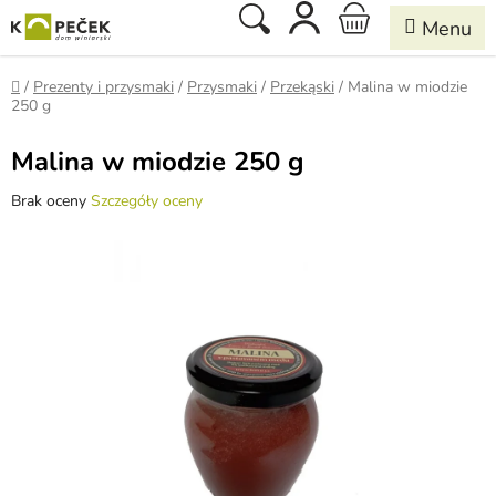
Przejść
Szukaj
KOSZYK
do
treści
Home
/
Prezenty i przysmaki
/
Przysmaki
/
Przekąski
/
Malina w miodzie
250 g
Malina w miodzie 250 g
Średnia
Brak oceny
Szczegóły oceny
ocena
produktu
wynosi
0,0
na
5
gwiazdek.