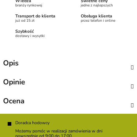
Wiedza
Świetne ceny
branży rynkowej
jedne z najlepszych
Transport do klienta
Obsługa klienta
już od 15 zł
przez telefon i online
Szybkość
dostawy i wysyłki
Opis
Opinie
Ocena
S
t
Doradca hodowcy
o
Możemy pomóc w realizacji zamówienia w dni
p
powszednie od 9:00 do 17:00.