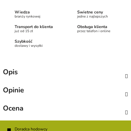
Wiedza
Świetne ceny
branży rynkowej
jedne z najlepszych
Transport do klienta
Obsługa klienta
już od 15 zł
przez telefon i online
Szybkość
dostawy i wysyłki
Opis
Opinie
Ocena
S
t
Doradca hodowcy