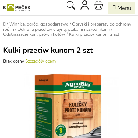
Przejść
Szukaj
KOSZYK
do
treści
Home
/
Winnica, ogród, gospodarstwo
/
Opryski i preparaty do ochrony
roślin
/
Ochrona przed zwierzyną, ptakami i szkodnikami
/
Odstraszacze kun, psów i kotów
/
Kulki przeciw kunom 2 szt
Kulki przeciw kunom 2 szt
Średnia
Brak oceny
Szczegóły oceny
ocena
produktu
wynosi
0,0
na
5
gwiazdek.