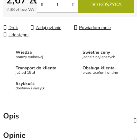
2,67 zł
DO KOSZYKA
2,38 zł bez VAT
Cena jednostkowa:
Druk
Zadaj pytanie
Powiadom mnie
Udostępnij
Wiedza
Świetne ceny
branży rynkowej
jedne z najlepszych
Transport do klienta
Obsługa klienta
już od 15 zł
przez telefon i online
Szybkość
dostawy i wysyłki
Opis
Opinie