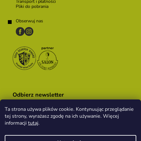
Transport i płatności
Pliki do pobrania
Obserwuj nas
Odbierz newsletter
Ta strona używa plików cookie. Kontynuując przeglądanie
tej strony, wyrażasz zgodę na ich używanie. Więcej
Podając adres e-mail, zgadzasz się z
warunkami
informacji
tutaj
.
handlowymi
.
ZALOGUJ