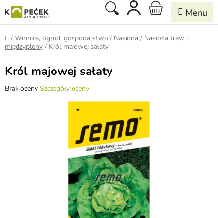
Przejść
Szukaj
KOSZYK
do
treści
Home
/
Winnica, ogród, gospodarstwo
/
Nasiona
/
Nasiona traw i
międzyplony
/
Król majowej sałaty
Król majowej sałaty
Średnia
Brak oceny
Szczegóły oceny
ocena
produktu
wynosi
0,0
na
5
gwiazdek.