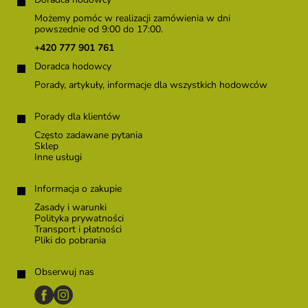
t
o
Możemy pomóc w realizacji zamówienia w dni
p
powszednie od 9:00 do 17:00.
k
+420 777 901 761
a
Doradca hodowcy
Porady, artykuły, informacje dla wszystkich hodowców
Porady dla klientów
Często zadawane pytania
Sklep
Inne usługi
Informacja o zakupie
Zasady i warunki
Polityka prywatności
Transport i płatności
Pliki do pobrania
Obserwuj nas