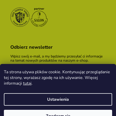
Odbierz newsletter
Wpisz swój e-mail, a my będziemy przesyłać ci informacje
na temat nowych produktów na naszym e-shop.
E-mail
Ta strona używa plików cookie. Kontynuując przeglądanie
tej strony, wyrażasz zgodę na ich używanie. Więcej
Podając adres e-mail, zgadzasz się z
warunkami
handlowymi
.
informacji
tutaj
.
ZALOGUJ SIĘ
Ustawienia
Opracował Shoptet
&
PekneWeby