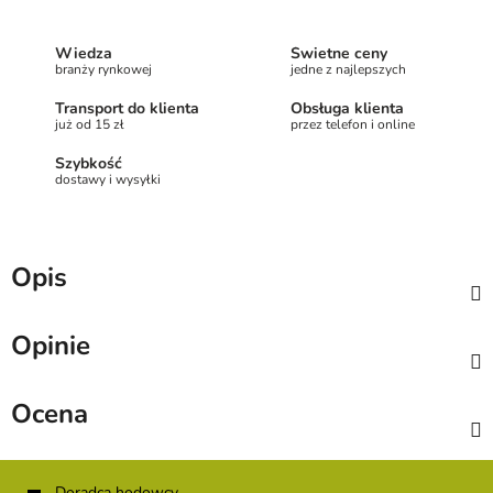
Wiedza
Świetne ceny
branży rynkowej
jedne z najlepszych
Transport do klienta
Obsługa klienta
już od 15 zł
przez telefon i online
Szybkość
dostawy i wysyłki
Opis
Opinie
Ocena
S
Doradca hodowcy