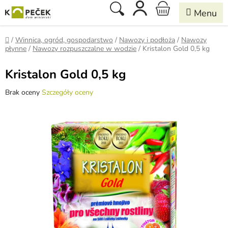
Przejść
Szukaj
KOSZYK
do
treści
Home
/
Winnica, ogród, gospodarstwo
/
Nawozy i podłoża
/
Nawozy
płynne
/
Nawozy rozpuszczalne w wodzie
/
Kristalon Gold 0,5 kg
Kristalon Gold 0,5 kg
Średnia
Brak oceny
Szczegóły oceny
ocena
produktu
wynosi
0,0
na
5
gwiazdek.