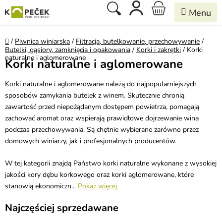
Przejść
Szukaj
KOSZYK
do
treści
Home
/
Piwnica winiarska
/
Filtracja, butelkowanie, przechowywanie
/
Butelki, gąsiory, zamknięcia i opakowania
/
Korki i zakrętki
/
Korki
naturalne i aglomerowane
Korki naturalne i aglomerowane
Korki naturalne i aglomerowane należą do najpopularniejszych
sposobów zamykania butelek z winem. Skutecznie chronią
zawartość przed niepożądanym dostępem powietrza, pomagają
zachować aromat oraz wspierają prawidłowe dojrzewanie wina
podczas przechowywania. Są chętnie wybierane zarówno przez
domowych winiarzy, jak i profesjonalnych producentów.
W tej kategorii znajdą Państwo korki naturalne wykonane z wysokiej
jakości kory dębu korkowego oraz korki aglomerowane, które
stanowią ekonomiczn...
Pokaż więcej
Najczęściej sprzedawane