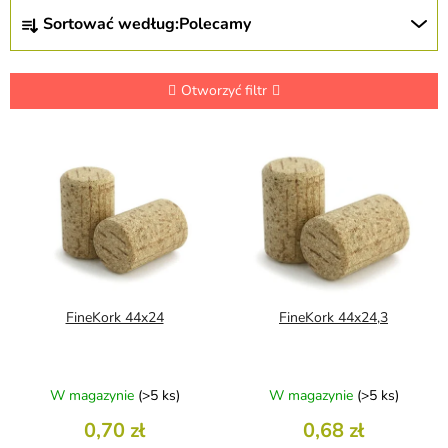
S
Sortować według:
Polecamy
o
r
t
o
Otworzyć filtr
w
a
L
n
i
i
s
e
t
p
a
r
p
o
r
d
o
u
d
FineKork 44x24
FineKork 44x24,3
k
u
t
k
ó
t
W magazynie
(>5 ks)
W magazynie
(>5 ks)
w
ó
w
0,70 zł
0,68 zł