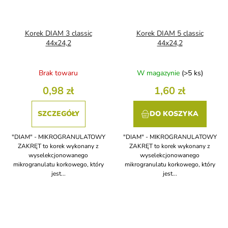
Korek DIAM 3 classic
Korek DIAM 5 classic
44x24,2
44x24,2
Brak towaru
W magazynie
(>5 ks)
0,98 zł
1,60 zł
SZCZEGÓŁY
DO KOSZYKA
"DIAM" - MIKROGRANULATOWY
"DIAM" - MIKROGRANULATOWY
ZAKRĘT to korek wykonany z
ZAKRĘT to korek wykonany z
wyselekcjonowanego
wyselekcjonowanego
mikrogranulatu korkowego, który
mikrogranulatu korkowego, który
jest...
jest...