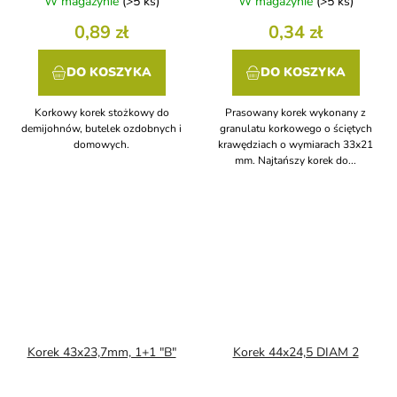
W magazynie
(>5 ks)
W magazynie
(>5 ks)
0,89 zł
0,34 zł
DO KOSZYKA
DO KOSZYKA
Korkowy korek stożkowy do
Prasowany korek wykonany z
demijohnów, butelek ozdobnych i
granulatu korkowego o ściętych
domowych.
krawędziach o wymiarach 33x21
mm. Najtańszy korek do...
Korek 43x23,7mm, 1+1 "B"
Korek 44x24,5 DIAM 2