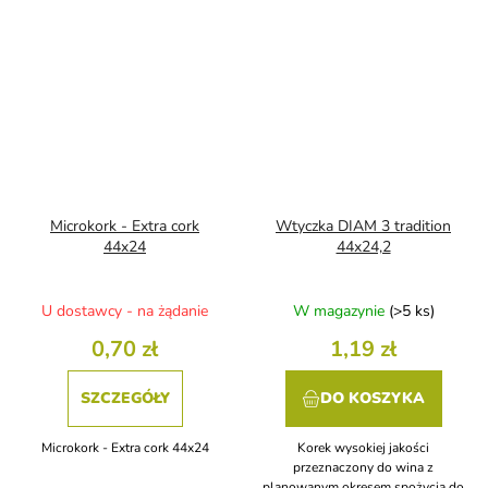
Microkork - Extra cork
Wtyczka DIAM 3 tradition
44x24
44x24,2
U dostawcy - na żądanie
W magazynie
(>5 ks)
0,70 zł
1,19 zł
SZCZEGÓŁY
DO KOSZYKA
Microkork - Extra cork 44x24
Korek wysokiej jakości
przeznaczony do wina z
planowanym okresem spożycia do