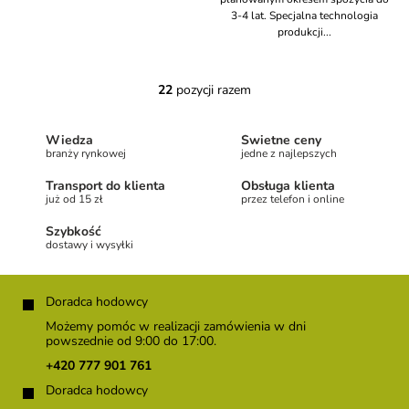
3-4 lat. Specjalna technologia
produkcji...
22
pozycji razem
K
o
n
Wiedza
Świetne ceny
t
branży rynkowej
jedne z najlepszych
r
o
Transport do klienta
Obsługa klienta
l
już od 15 zł
przez telefon i online
k
Szybkość
i
dostawy i wysyłki
l
i
S
s
t
Doradca hodowcy
t
o
y
Możemy pomóc w realizacji zamówienia w dni
p
powszednie od 9:00 do 17:00.
k
+420 777 901 761
a
Doradca hodowcy