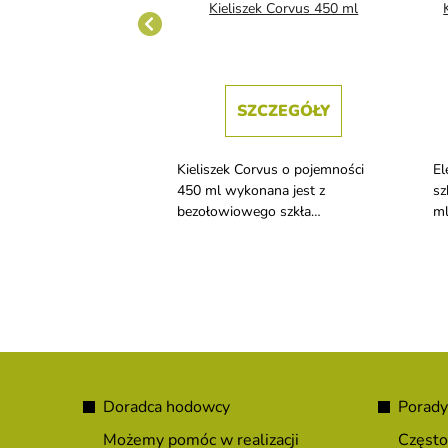
zek Anser 440 ml
Kieliszek Corvus 450 ml
ZCZEGÓŁY
SZCZEGÓŁY
 białego wina Crystal
Kieliszek Corvus o pojemności
El
er, 440 ml.
450 ml wykonana jest z
sz
bezołowiowego szkła
ml
kryształowego. Szczególnie
do
nadaje się do win czerwonych.
S
t
Doradca hodowcy
Porady
o
Możemy pomóc w realizacji
Często