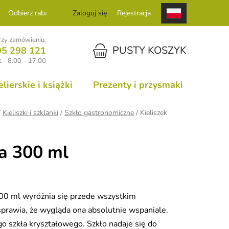
Odbierz rabat
Zaloguj się
Rejestracja
zy zamówieniu:
KOSZYK
PUSTY KOSZYK
05 298 121
 - 8:00 – 17:00
ierskie i książki
Prezenty i przysmaki
/
Kieliszki i szklanki
/
Szkło gastronomiczne
/
Kieliszek
ia 300 ml
300 ml wyróżnia się przede wszystkim
sprawia, że wygląda ona absolutnie wspaniale.
 szkła kryształowego. Szkło nadaje się do