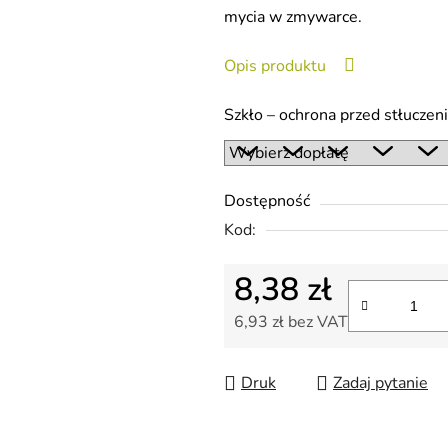
mycia w zmywarce.
na
5
Opis produktu
gwiazdek.
Szkło – ochrona przed stłucze
Dostępność
Kod:
8,38 zł
6,93 zł
bez VAT
Cena jednostkowa:
Druk
Zadaj pytanie