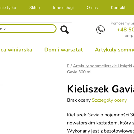
nie tylko
Sklep
Inne usługi
O nas
Kontakt
Pomożemy pr
+48 5
pn-pt
ca winiarska
Dom i warsztat
Artykuły sommel
Home
/
Artykuły sommelierskie i książki
Gavia 300 ml
Kieliszek Gav
Średnia
Brak oceny
Szczegóły oceny
ocena
Kieliszek Gavia o pojemności 
produktu
nowatorskim kształtem, który 
wynosi
Wykonany jest z bezołowiowego
0,0