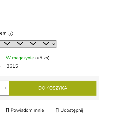
niem
?
W magazynie
(>5 ks)
3615
DO KOSZYKA
Powiadom mnie
Udostępnij