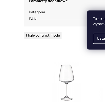
Parametry dodatkowe
Kategoria
Ta stro
EAN
wyraża
High-contrast mode
Usta