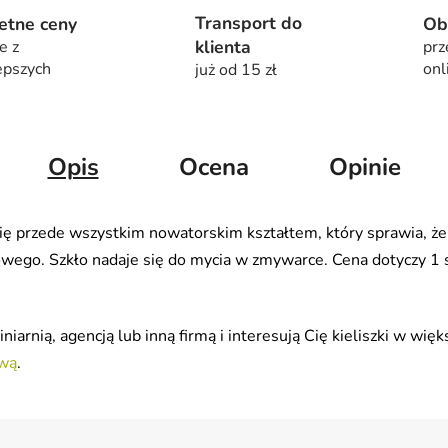
Transport do
etne ceny
Ob
klienta
e z
prz
epszych
onl
już od 15 zł
Opis
Ocena
Opinie
ię przede wszystkim nowatorskim kształtem, który sprawia, że
wego. Szkło nadaje się do mycia w zmywarce. Cena dotyczy 1 
iarnią, agencją lub inną firmą i interesują Cię kieliszki w więk
ową
.