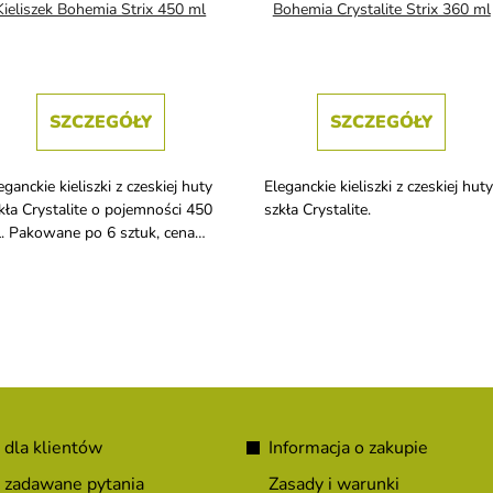
Kieliszek Bohemia Strix 450 ml
Bohemia Crystalite Strix 360 ml
SZCZEGÓŁY
SZCZEGÓŁY
eganckie kieliszki z czeskiej huty
Eleganckie kieliszki z czeskiej huty
kła Crystalite o pojemności 450
szkła Crystalite.
. Pakowane po 6 sztuk, cena
tyczy 1 sztuki
 dla klientów
Informacja o zakupie
 zadawane pytania
Zasady i warunki