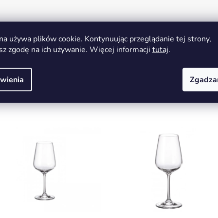
Szkło gastronomiczne
na używa plików cookie. Kontynuując przeglądanie tej strony,
8593410065926
sz zgodę na ich używanie. Więcej informacji
tutaj
.
wienia
Zgadza
Możesz być zainteresowany