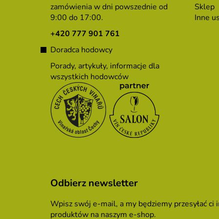
p
zamówienia w dni powszednie od
Sklep
9:00 do 17:00.
Inne us
k
a
+420 777 901 761
Doradca hodowcy
Porady, artykuły, informacje dla
wszystkich hodowców
Odbierz newsletter
Wpisz swój e-mail, a my będziemy przesyłać ci
produktów na naszym e-shop.