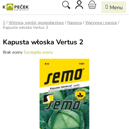
Przejść
Szukaj
KOSZYK
do
treści
Home
/
Winnica, ogród, gospodarstwo
/
Nasiona
/
Warzywa i owoce
/
Kapusta włoska Vertus 2
Kapusta włoska Vertus 2
Średnia
Brak oceny
Szczegóły oceny
ocena
produktu
wynosi
0,0
na
5
gwiazdek.