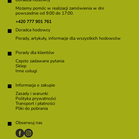
t
o
Możemy pomóc w realizacji zamówienia w dni
p
powszednie od 9:00 do 17:00.
k
+420 777 901 761
a
Doradca hodowcy
Porady, artykuły, informacje dla wszystkich hodowców
Porady dla klientów
Często zadawane pytania
Sklep
Inne usługi
Informacja o zakupie
Zasady i warunki
Polityka prywatności
Transport i płatności
Pliki do pobrania
Obserwuj nas