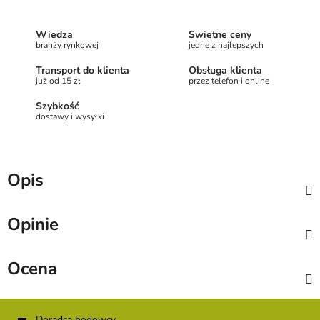
Wiedza
Świetne ceny
branży rynkowej
jedne z najlepszych
Transport do klienta
Obsługa klienta
już od 15 zł
przez telefon i online
Szybkość
dostawy i wysyłki
Opis
Opinie
Ocena
S
Doradca hodowcy