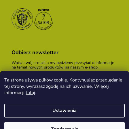
Odbierz newsletter
Wpisz swój e-mail, a my będziemy przesyłać ci informacje
na temat nowych produktów na naszym e-shop.
E-mail
Ta strona używa plików cookie. Kontynuując przeglądanie
tej strony, wyrażasz zgodę na ich używanie. Więcej
Podając adres e-mail, zgadzasz się z
warunkami
handlowymi
.
informacji
tutaj
.
ZALOGUJ SIĘ
Ustawienia
Opracował Shoptet
&
PekneWeby