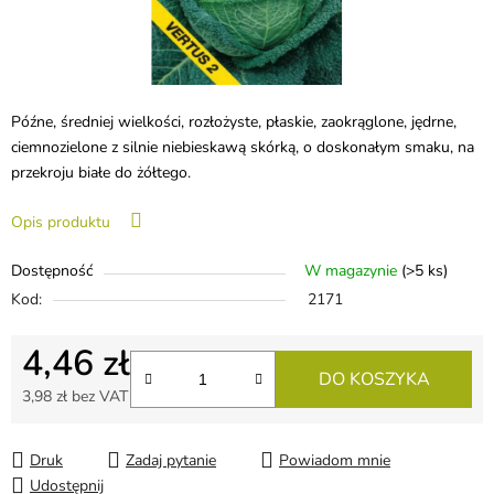
Późne, średniej wielkości, rozłożyste, płaskie, zaokrąglone, jędrne,
ciemnozielone z silnie niebieskawą skórką, o doskonałym smaku, na
przekroju białe do żółtego.
Opis produktu
Dostępność
W magazynie
(>5 ks)
Kod:
2171
4,46 zł
DO KOSZYKA
3,98 zł bez VAT
Cena jednostkowa:
Druk
Zadaj pytanie
Powiadom mnie
Udostępnij