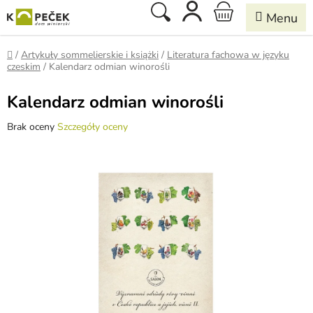
Przejść
Szukaj
KOSZYK
do
treści
Home
/
Artykuły sommelierskie i książki
/
Literatura fachowa w języku
czeskim
/
Kalendarz odmian winorośli
Kalendarz odmian winorośli
Średnia
Brak oceny
Szczegóły oceny
ocena
produktu
wynosi
0,0
na
5
gwiazdek.