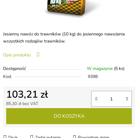
Jesienny nawóz do trawników (10 kg) do jesiennego nawożenia
wszystkich rodzajów trawników.
Opis produktu
Dostępność
W magazynie
(5 ks)
Kod:
9398
103,21 zł
85,30 zł bez VAT
Cena jednostkowa:
DO KOSZYKA
Druk
Zadaj pytanie
Powiadom mnie