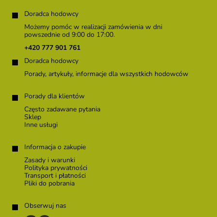
S
t
Doradca hodowcy
o
Możemy pomóc w realizacji zamówienia w dni
p
powszednie od 9:00 do 17:00.
k
+420 777 901 761
a
Doradca hodowcy
Porady, artykuły, informacje dla wszystkich hodowców
Porady dla klientów
Często zadawane pytania
Sklep
Inne usługi
Informacja o zakupie
Zasady i warunki
Polityka prywatności
Transport i płatności
Pliki do pobrania
Obserwuj nas