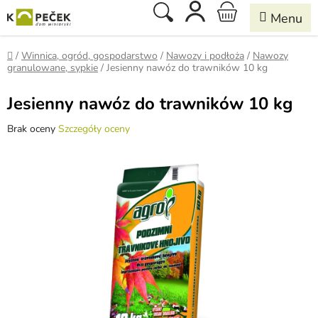
Przejść
Szukaj
KOSZYK
do
treści
Home
/
Winnica, ogród, gospodarstwo
/
Nawozy i podłoża
/
Nawozy
granulowane, sypkie
/
Jesienny nawóz do trawników 10 kg
Jesienny nawóz do trawników 10 kg
Średnia
Brak oceny
Szczegóły oceny
ocena
produktu
wynosi
0,0
na
5
gwiazdek.