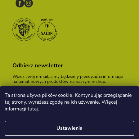
Odbierz newsletter
Wpisz swój e-mail, a my będziemy przesyłać ci informacje
na temat nowych produktów na naszym e-shop.
E-mail
Ta strona używa plików cookie. Kontynuując przeglądanie
tej strony, wyrażasz zgodę na ich używanie. Więcej
Podając adres e-mail, zgadzasz się z
warunkami
handlowymi
.
informacji
tutaj
.
ZALOGUJ SIĘ
Ustawienia